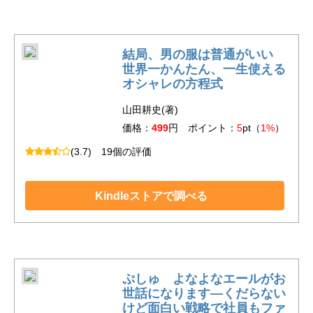
結局、男の服は普通がいい
世界一かんたん、一生使える
オシャレの方程式
山田耕史(著)
価格：
499
円 ポイント：
5
pt（
1%
）
(3.7)
19個の評価
Kindleストアで調べる
ぷしゅ よなよなエールがお
世話になります―くだらない
けど面白い戦略で社員もファ