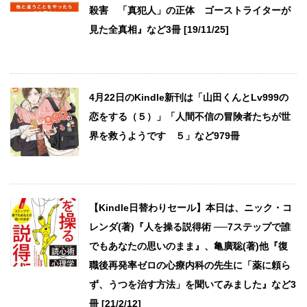
殺害 「真犯人」の正体 ゴーストライターが
見た全真相』など3冊 [19/11/25]
4月22日のKindle新刊は「山田くんとLv999の
恋をする（５）」「人間不信の冒険者たちが世
界を救うようです ５」など979冊
【Kindle日替わりセール】本日は、ニック・コ
レンダ(著)『人を操る説得術 ──7ステップで誰
でもあなたの思いのまま』、亀廣聡(著)他『復
職後再発率ゼロの心療内科の先生に「薬に頼ら
ず、うつを治す方法」を聞いてみました』など3
冊 [21/2/12]