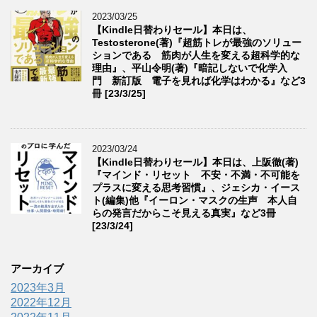
2023/03/25
【Kindle日替わりセール】本日は、
Testosterone(著)『超筋トレが最強のソリュー
ションである 筋肉が人生を変える超科学的な
理由』、平山令明(著)『暗記しないで化学入
門 新訂版 電子を見れば化学はわかる』など3
冊 [23/3/25]
2023/03/24
【Kindle日替わりセール】本日は、上阪徹(著)
『マインド・リセット 不安・不満・不可能を
プラスに変える思考習慣』、ジェシカ・イース
ト(編集)他『イーロン・マスクの生声 本人自
らの発言だからこそ見える真実』など3冊
[23/3/24]
アーカイブ
2023年3月
2022年12月