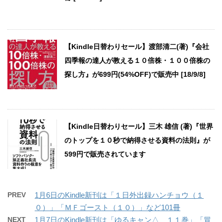
【Kindle日替わりセール】渡部清二(著)『会社
四季報の達人が教える１０倍株・１００倍株の
探し方』が699円(54%OFF)で販売中 [18/9/8]
【Kindle日替わりセール】三木 雄信 (著)『世界
のトップを１０秒で納得させる資料の法則』が
599円で販売されています
PREV
1月6日のKindle新刊は「１日外出録ハンチョウ（１
０）」「ＭＦゴースト（１０）」など101冊
NEXT
1月7日のKindle新刊は「ゆるキャン△ １１巻」「冒