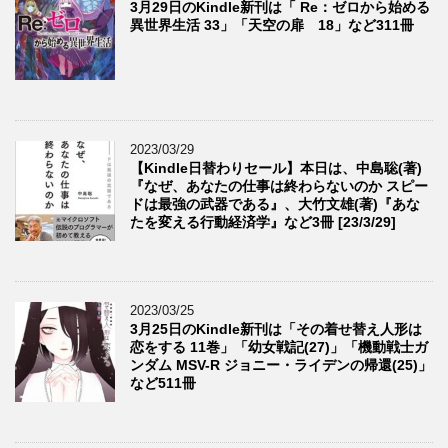
3月29日のKindle新刊は「 Re：ゼロから始める
異世界生活 33」「天空の扉 18」など311冊
2023/03/29
【Kindle日替わりセール】本日は、中島聡(著)
『なぜ、あなたの仕事は終わらないのか スピー
ドは最強の武器である』、大竹文雄(著)『あな
たを変える行動経済学』など3冊 [23/3/29]
2023/03/25
3月25日のKindle新刊は「その着せ替え人形は
恋をする 11巻」「幼女戦記(27)」「機動戦士ガ
ンダム MSV-R ジョニー・ライデンの帰還(25)」
など511冊