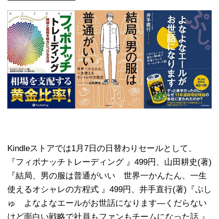
Kindleストアでは1月7日の日替わりセールとして、
『フィボナッチトレーディング 』499円、山田耕史(著)
『結局、男の服は普通がいい 世界一かんたん、一生
使えるオシャレの方程式 』499円、井手直行(著)『ぷし
ゅ よなよなエールがお世話になります―くだらない
けど面白い戦略で社員もファンもチームになった話 』