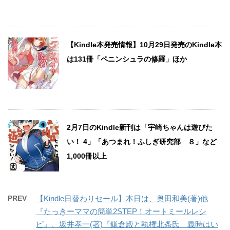
【Kindle本発売情報】10月29日発売のKindle本
は131冊「ペニンシュラの修羅」ほか
2月7日のKindle新刊は「宇崎ちゃんは遊びた
い！ 4」「あつまれ！ふしぎ研究部 ８」など
1,000冊以上
PREV
【Kindle日替わりセール】本日は、奥田和美(著)他
『たっきーママの簡単2STEP！オートミールレシ
ピ』、坂井孝一(著)『鎌倉殿と執権北条氏 義時はい