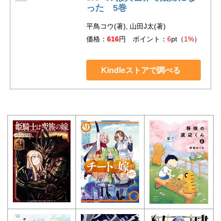
った 5巻
平鳥コウ(著), 山田J太(著)
価格：
616
円 ポイント：
6
pt（
1%
）
Kindleストアで調べる