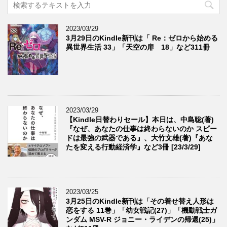
2023/03/29
3月29日のKindle新刊は「 Re：ゼロから始める
異世界生活 33」「天空の扉 18」など311冊
2023/03/29
【Kindle日替わりセール】本日は、中島聡(著)
『なぜ、あなたの仕事は終わらないのか スピー
ドは最強の武器である』、大竹文雄(著)『あな
たを変える行動経済学』など3冊 [23/3/29]
2023/03/25
3月25日のKindle新刊は「その着せ替え人形は
恋をする 11巻」「幼女戦記(27)」「機動戦士ガ
ンダム MSV-R ジョニー・ライデンの帰還(25)」