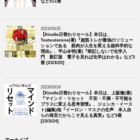
など511冊
2023/03/25
【Kindle日替わりセール】本日は、
Testosterone(著)『超筋トレが最強のソリュー
ションである 筋肉が人生を変える超科学的な
理由』、平山令明(著)『暗記しないで化学入
門 新訂版 電子を見れば化学はわかる』など3
冊 [23/3/25]
2023/03/24
【Kindle日替わりセール】本日は、上阪徹(著)
『マインド・リセット 不安・不満・不可能を
プラスに変える思考習慣』、ジェシカ・イース
ト(編集)他『イーロン・マスクの生声 本人自
らの発言だからこそ見える真実』など3冊
[23/3/24]
アーカイブ