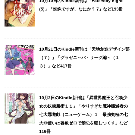
10月10日のKindle新刊は「Fate/stay night
(5)」「蜘蛛ですが、なにか？ 7」など193冊
10月21日のKindle新刊は「天地創造デザイン部
（７）」「グラゼニ～パ・リーグ編～（１
３）」など417冊
10月2日のKindle新刊は「異世界魔王と召喚少
女の奴隷魔術１１」「やりすぎた魔神殲滅者の
七大罪遊戯（ニューゲーム）１ 最強究極の七
大罪使いは容赦ゼロで禁忌を犯しつくす」など
116冊