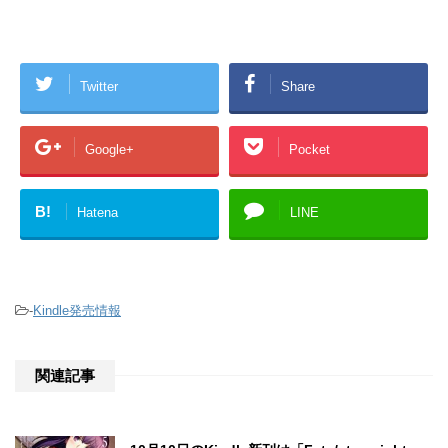
Twitter
Share
Google+
Pocket
B!
Hatena
LINE
-
Kindle発売情報
関連記事