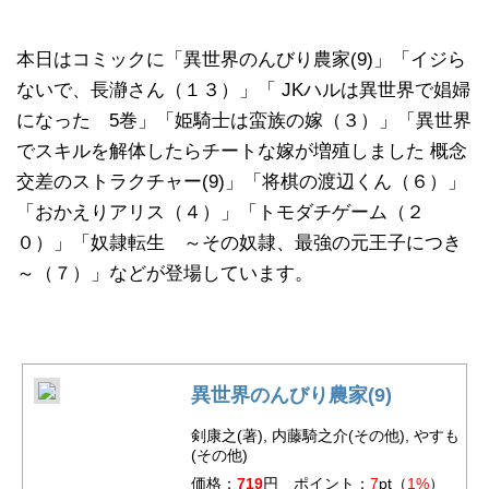
本日はコミックに「異世界のんびり農家(9)」「イジら
ないで、長瀞さん（１３）」「 JKハルは異世界で娼婦
になった 5巻」「姫騎士は蛮族の嫁（３）」「異世界
でスキルを解体したらチートな嫁が増殖しました 概念
交差のストラクチャー(9)」「将棋の渡辺くん（６）」
「おかえりアリス（４）」「トモダチゲーム（２
０）」「奴隷転生 ～その奴隷、最強の元王子につき
～（７）」などが登場しています。
異世界のんびり農家(9)
剣康之(著), 内藤騎之介(その他), やすも
(その他)
価格：
719
円 ポイント：
7
pt（
1%
）