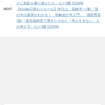
かに朝廷を乗り越えたか』など3冊 [22/4/8]
NEXT
【Kindle日替わりセール】本日は、高橋洋一(著)『世
の中の真実がわかる！ 明解会計学入門』、堀田秀吾
(著)『最先端研究で導きだされた「考えすぎない」人
の考え方』など3冊 [22/4/9]