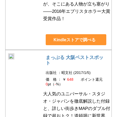
が、そこにある人物が立ち塞がり
――2016年エブリスタホラー大賞
受賞作品！
Kindleストアで調べる
まっぷる 大阪ベストスポッ
ト
出版社 ：昭文社 (2017/1/5)
価 格 ： ￥
648
ポイント還元
0
pt（
-
%）
大人気のユニバーサル・スタジ
オ・ジャパンを徹底解説した付録
と、詳しい街歩きMAPのダブル付
録で超おトク！道頓堀に新世界、