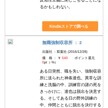
反知性主義に閉じこもることにな
るかもしれない。
Kindleストアで調べる
無職強制収容所 ： 2
出版社 ：双葉社 (2016/12/28)
価 格 ： ￥
540
ポイント還元
0
pt（
-
%）
ある日突然、職を失い、強制収容
所に送られた神条達也。異常な訓
練と洗脳の中、訓練官の謎の死を
きっかけに、達也は脱出を決意す
る。そしてある日の野外訓練の
中、仲間とともに脱出を決行する