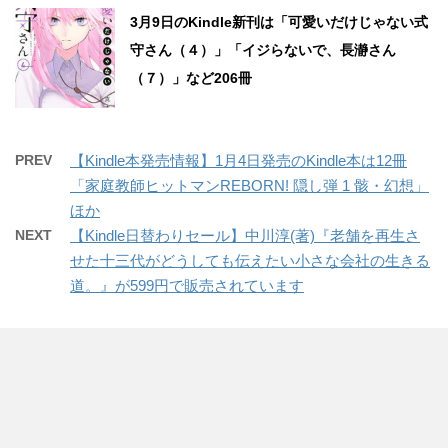
3月9日のKindle新刊は「可愛いだけじゃない式
守さん（４）」「イジらないで、長瀞さん
（７）」など206冊
PREV
【Kindle本発売情報】1月4日発売のKindle本は12冊
「家庭教師ヒットマンREBORN! 隠し弾 1 骸・幻想」
ほか
NEXT
【Kindle日替わりセール】中川淳(著)『老舗を再生さ
せた十三代がどうしても伝えたい小さな会社の生きる
道。』が599円で販売されています