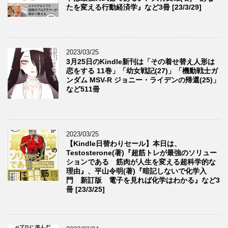
たを変える行動経済学』など3冊 [23/3/29]
2023/03/25
3月25日のKindle新刊は「その着せ替え人形は
恋をする 11巻」「幼女戦記(27)」「機動戦士ガ
ンダム MSV-R ジョニー・ライデンの帰還(25)」
など511冊
2023/03/25
【Kindle日替わりセール】本日は、
Testosterone(著)『超筋トレが最強のソリュー
ションである 筋肉が人生を変える超科学的な
理由』、平山令明(著)『暗記しないで化学入
門 新訂版 電子を見れば化学はわかる』など3
冊 [23/3/25]