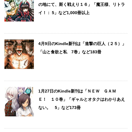
の地にて、斯く戦えり１６」「魔王様、リトラ
イ！： 5」など1,000冊以上
4月9日のKindle新刊は「進撃の巨人（２５）」
「山と食欲と私 7巻」など183冊
1月27日のKindle新刊は「ＮＥＷ ＧＡＭ
Ｅ！ １０巻」「ギャルとオタクはわかりあえ
ない。 5」など173冊