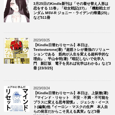
3月25日のKindle新刊は「その着せ替え人形は
恋をする 11巻」「幼女戦記(27)」「機動戦士ガ
ンダム MSV-R ジョニー・ライデンの帰還(25)」
など511冊
2023/03/25
【Kindle日替わりセール】本日は、
Testosterone(著)『超筋トレが最強のソリュー
ションである 筋肉が人生を変える超科学的な
理由』、平山令明(著)『暗記しないで化学入
門 新訂版 電子を見れば化学はわかる』など3
冊 [23/3/25]
2023/03/24
【Kindle日替わりセール】本日は、上阪徹(著)
『マインド・リセット 不安・不満・不可能を
プラスに変える思考習慣』、ジェシカ・イース
ト(編集)他『イーロン・マスクの生声 本人自
らの発言だからこそ見える真実』など3冊