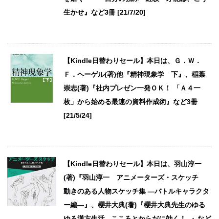
生かせ』など3冊 [21/7/20]
【Kindle日替わりセール】本日は、Ｇ．Ｗ．
Ｆ．ヘーゲル(著)他『精神現象学 下』、稲葉
崇志(著)『社内プレゼン一発ＯＫ！ 「Ａ４一
枚」から始める最速の資料作成術』など3冊
[21/5/24]
【Kindle日替わりセール】本日は、羽山淳一
(著)『羽山淳一 アニメーターズ・スケッチ
動きのある人物スケッチ集 —バトルキャラクタ
ー編—』、櫻井大典(著)『櫻井大典先生のゆる
ゆる漢方生活 - こころとからだに効く！ -』など