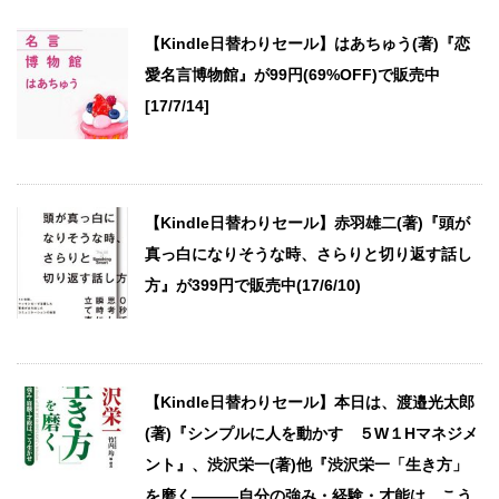
【Kindle日替わりセール】はあちゅう(著)『恋
愛名言博物館』が99円(69%OFF)で販売中
[17/7/14]
【Kindle日替わりセール】赤羽雄二(著)『頭が
真っ白になりそうな時、さらりと切り返す話し
方』が399円で販売中(17/6/10)
【Kindle日替わりセール】本日は、渡邉光太郎
(著)『シンプルに人を動かす ５W１Hマネジメ
ント』、渋沢栄一(著)他『渋沢栄一「生き方」
を磨く―――自分の強み・経験・才能は、こう