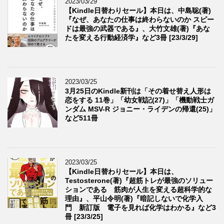
2023/03/29
【Kindle日替わりセール】本日は、中島聡(著)
『なぜ、あなたの仕事は終わらないのか スピー
ドは最強の武器である』、大竹文雄(著)『あな
たを変える行動経済学』など3冊 [23/3/29]
2023/03/25
3月25日のKindle新刊は「その着せ替え人形は
恋をする 11巻」「幼女戦記(27)」「機動戦士ガ
ンダム MSV-R ジョニー・ライデンの帰還(25)」
など511冊
2023/03/25
【Kindle日替わりセール】本日は、
Testosterone(著)『超筋トレが最強のソリュー
ションである 筋肉が人生を変える超科学的な
理由』、平山令明(著)『暗記しないで化学入
門 新訂版 電子を見れば化学はわかる』など3
冊 [23/3/25]