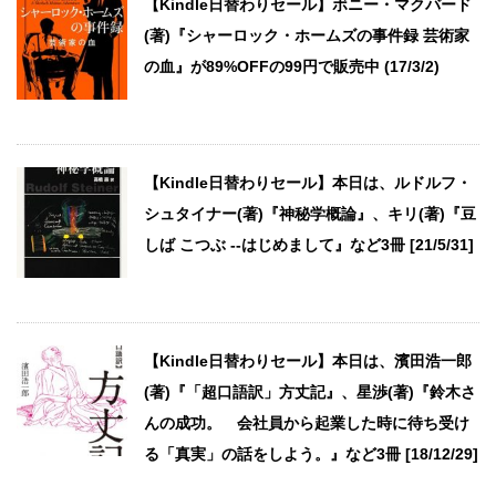
【Kindle日替わりセール】ボニー・マクバード
(著)『シャーロック・ホームズの事件録 芸術家
の血』が89%OFFの99円で販売中 (17/3/2)
【Kindle日替わりセール】本日は、ルドルフ・
シュタイナー(著)『神秘学概論』、キリ(著)『豆
しば こつぶ --はじめまして』など3冊 [21/5/31]
【Kindle日替わりセール】本日は、濱田浩一郎
(著)『「超口語訳」方丈記』、星渉(著)『鈴木さ
んの成功。 会社員から起業した時に待ち受け
る「真実」の話をしよう。』など3冊 [18/12/29]