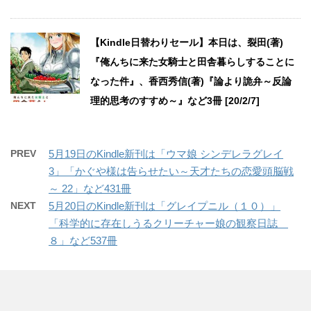
【Kindle日替わりセール】本日は、裂田(著)
『俺んちに来た女騎士と田舎暮らしすることに
なった件』、香西秀信(著)『論より詭弁～反論
理的思考のすすめ～』など3冊 [20/2/7]
PREV
5月19日のKindle新刊は「ウマ娘 シンデレラグレイ
3」「かぐや様は告らせたい～天才たちの恋愛頭脳戦
～ 22」など431冊
NEXT
5月20日のKindle新刊は「グレイプニル（１０）」
「科学的に存在しうるクリーチャー娘の観察日誌
８」など537冊