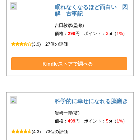
眠れなくなるほど面白い 図
解 古事記
吉田敦彦(監修)
価格：
299
円 ポイント：
3
pt（
1%
）
(3.9)
27個の評価
Kindleストアで調べる
科学的に幸せになれる脳磨き
岩崎一郎(著)
価格：
499
円 ポイント：
5
pt（
1%
）
(4.3)
73個の評価