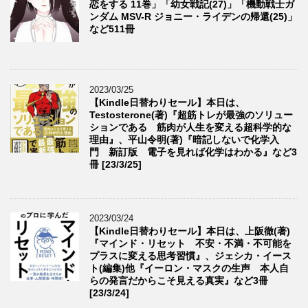
恋をする 11巻」「幼女戦記(27)」「機動戦士ガ
ンダム MSV-R ジョニー・ライデンの帰還(25)」
など511冊
2023/03/25
【Kindle日替わりセール】本日は、
Testosterone(著)『超筋トレが最強のソリュー
ションである 筋肉が人生を変える超科学的な
理由』、平山令明(著)『暗記しないで化学入
門 新訂版 電子を見れば化学はわかる』など3
冊 [23/3/25]
2023/03/24
【Kindle日替わりセール】本日は、上阪徹(著)
『マインド・リセット 不安・不満・不可能を
プラスに変える思考習慣』、ジェシカ・イース
ト(編集)他『イーロン・マスクの生声 本人自
らの発言だからこそ見える真実』など3冊
[23/3/24]