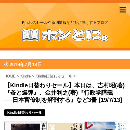
Kindleのセールや新刊情報などをお届けするブログ
2019年7月13日
HOME
>
Kindle
>
Kindle日替わりセール
>
【Kindle日替わりセール】本日は、吉村昭(著)
『蚤と爆弾』、金井利之(著)『行政学講義
──日本官僚制を解剖する』など3冊 [19/7/13]
Kindle日替わりセール