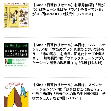
【Kindle日替わりセール】村瀬秀信(著)『気が
つけばチェーン店ばかりでメシを食べている』
が313円(46%OFF)で販売中 [17/10/31]
【Kindle日替わりセール】本日は、ジム・ステ
ンゲル(著)『本当のブランド理念について語ろ
う 「志の高さ」を成長に変えたトップ企業５
０ 』、加嵜長門(著)『ブロックチェーンアプリ
ケーション開発の教科書 』など3冊 [19/8/16]
【Kindle日替わりセール】本日は、スペンサ
ー・ジョンソン(著)『頂きはどこにある？』、
中島岳志(著)『自分ごとの政治学 NHK出版 学
びのきほん』など3冊 [21/12/9]