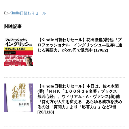
-
Kindle日替わりセール
関連記事
【Kindle日替わりセール】花田徹也(著)他『プ
ロフェッショナル イングリッシュ―世界に通
じる英語力』が599円で販売中 (17/6/2)
【Kindle日替わりセール】本日は、佐々木閑
(著)『ＮＨＫ「１００分ｄｅ名著」ブックス
般若心経』、ウィリアム・A・ヴァンス(著)他
『答え方が人生を変える あらゆる成功を決め
るのは「質問力」より「応答力」』など3冊
[20/1/18]