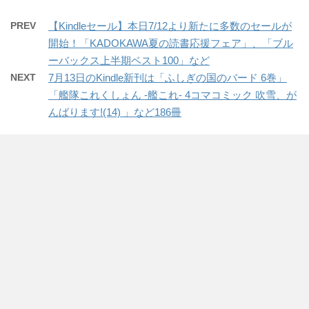
PREV
【Kindleセール】本日7/12より新たに多数のセールが
開始！「KADOKAWA夏の読書応援フェア」、「ブル
ーバックス上半期ベスト100」など
NEXT
7月13日のKindle新刊は「ふしぎの国のバード 6巻」
「艦隊これくしょん -艦これ- 4コマコミック 吹雪、が
んばります!(14) 」など186冊