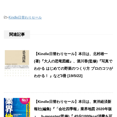
-
Kindle日替わりセール
関連記事
【Kindle日替わりセール】本日は、北村雄一
(著)『大人の恐竜図鑑』、酒川香(監修)『写真で
わかる はじめての野菜のつくり方 プロのコツが
わかる！ 』など3冊 [19/5/22]
【Kindle日替わりセール】本日は、東洋経済新
報社(編集)『「会社四季報」業界地図 2020年版
』、b-monster(監修)『 45分1000kcal消費を可