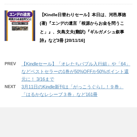
【Kindle日替わりセール】本日は、河邑厚徳
(著)『エンデの遺言「根源からお金を問うこ
と」』、矢島文夫(翻訳)『ギルガメシュ叙事
詩』など3冊 [20/11/16]
PREV
【Kindleセール】「オレたちバブル入行組」や「64」
などベストセラーの1巻が50%OFFか50%ポイント還
元に！ 3/16まで
NEXT
3月11日のKindle新刊は「がっこうぐらし！９巻」
「はるかなレシーブ３巻」など161冊