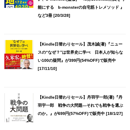
能にする b-monsterの自宅筋トレメソッド 』
など3冊 [20/3/28]
【Kindle日替わりセール】茂木誠(著)『ニュー
スの“なぜ？”は世界史に学べ 日本人が知らな
い100の疑問』が399円(54%OFF)で販売中
[17/11/10]
【Kindle日替わりセール】丹羽宇一郎(著)『丹
羽宇一郎 戦争の大問題―それでも戦争を選ぶ
のか。』が699円(57%OFF)で販売中 [18/1/27]