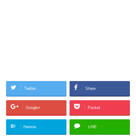
Twitter
Share
Google+
Pocket
B!
Hatena
LINE