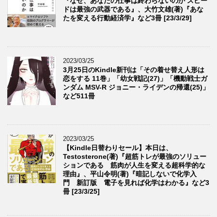
『なぜ、あなたの仕事は終わらないのか スピー
ドは最強の武器である』、大竹文雄(著)『あな
たを変える行動経済学』など3冊 [23/3/29]
2023/03/25
3月25日のKindle新刊は「その着せ替え人形は
恋をする 11巻」「幼女戦記(27)」「機動戦士ガ
ンダム MSV-R ジョニー・ライデンの帰還(25)」
など511冊
2023/03/25
【Kindle日替わりセール】本日は、
Testosterone(著)『超筋トレが最強のソリュー
ションである 筋肉が人生を変える超科学的な
理由』、平山令明(著)『暗記しないで化学入
門 新訂版 電子を見れば化学はわかる』など3
冊 [23/3/25]