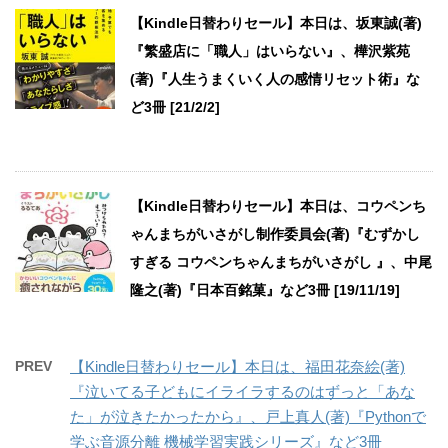
【Kindle日替わりセール】本日は、坂東誠(著)
『繁盛店に「職人」はいらない』、樺沢紫苑
(著)『人生うまくいく人の感情リセット術』な
ど3冊 [21/2/2]
【Kindle日替わりセール】本日は、コウペンち
ゃんまちがいさがし制作委員会(著)『むずかし
すぎる コウペンちゃんまちがいさがし 』、中尾
隆之(著)『日本百銘菓』など3冊 [19/11/19]
PREV
【Kindle日替わりセール】本日は、福田花奈絵(著)
『泣いてる子どもにイライラするのはずっと「あな
た」が泣きたかったから』、戸上真人(著)『Pythonで
学ぶ音源分離 機械学習実践シリーズ』など3冊