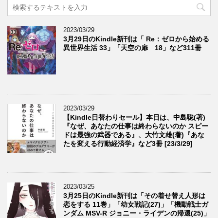
2023/03/29
3月29日のKindle新刊は「 Re：ゼロから始める
異世界生活 33」「天空の扉 18」など311冊
2023/03/29
【Kindle日替わりセール】本日は、中島聡(著)
『なぜ、あなたの仕事は終わらないのか スピー
ドは最強の武器である』、大竹文雄(著)『あな
たを変える行動経済学』など3冊 [23/3/29]
2023/03/25
3月25日のKindle新刊は「その着せ替え人形は
恋をする 11巻」「幼女戦記(27)」「機動戦士ガ
ンダム MSV-R ジョニー・ライデンの帰還(25)」