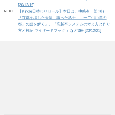
[20/12/19]
NEXT
【Kindle日替わりセール】本日は、桃崎有一郎(著)
『京都を壊した天皇、護った武士 「一二〇〇年の
都」の謎を解く』、『高勝率システムの考え方と作り
方と検証 ウイザードブック 』など3冊 [20/12/21]