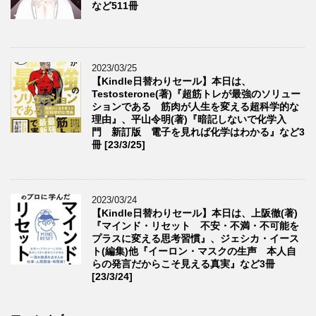
など511冊
2023/03/25
【Kindle日替わりセール】本日は、
Testosterone(著)『超筋トレが最強のソリュー
ションである 筋肉が人生を変える超科学的な
理由』、平山令明(著)『暗記しないで化学入
門 新訂版 電子を見れば化学はわかる』など3
冊 [23/3/25]
2023/03/24
【Kindle日替わりセール】本日は、上阪徹(著)
『マインド・リセット 不安・不満・不可能を
プラスに変える思考習慣』、ジェシカ・イース
ト(編集)他『イーロン・マスクの生声 本人自
らの発言だからこそ見える真実』など3冊
[23/3/24]