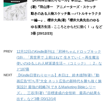
【Kindle日替わりセール】本日は、羽山淳一
(著)『羽山淳一 アニメーターズ・スケッチ
動きのある人物スケッチ集 —バトルキャラクタ
ー編—』、櫻井大典(著)『櫻井大典先生のゆる
ゆる漢方生活 - こころとからだに効く！ -』など
3冊 [20/12/23]
PREV
12月12日のKindle新刊は「邪神ちゃんドロップキック
(16)」「異世界で 上前はねて 生きていく～再生魔法
使いのゆるふわ人材派遣生活～（コミック） ： 2」な
ど187冊
NEXT
【Kindle日替わりセール】本日は、鈴木雄翔(著)『動
画広告“打ち手”大全 ネット広告の新時代を勝ち抜く施
策設計 最強の戦略74 できるMarketing Bibleシリー
ズ』、三谷淳(著)『目標達成の全技術 最高の結果を
出す』など3冊 [20/12/14]