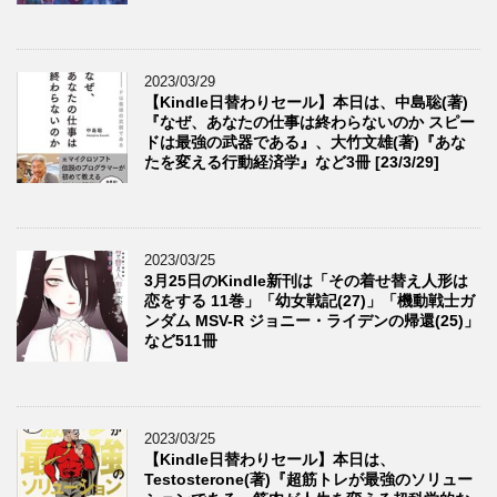
2023/03/29
【Kindle日替わりセール】本日は、中島聡(著)
『なぜ、あなたの仕事は終わらないのか スピー
ドは最強の武器である』、大竹文雄(著)『あな
たを変える行動経済学』など3冊 [23/3/29]
2023/03/25
3月25日のKindle新刊は「その着せ替え人形は
恋をする 11巻」「幼女戦記(27)」「機動戦士ガ
ンダム MSV-R ジョニー・ライデンの帰還(25)」
など511冊
2023/03/25
【Kindle日替わりセール】本日は、
Testosterone(著)『超筋トレが最強のソリュー