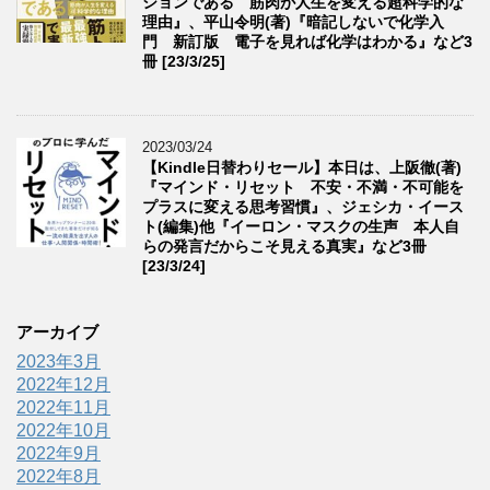
ションである 筋肉が人生を変える超科学的な
理由』、平山令明(著)『暗記しないで化学入
門 新訂版 電子を見れば化学はわかる』など3
冊 [23/3/25]
2023/03/24
【Kindle日替わりセール】本日は、上阪徹(著)
『マインド・リセット 不安・不満・不可能を
プラスに変える思考習慣』、ジェシカ・イース
ト(編集)他『イーロン・マスクの生声 本人自
らの発言だからこそ見える真実』など3冊
[23/3/24]
アーカイブ
2023年3月
2022年12月
2022年11月
2022年10月
2022年9月
2022年8月