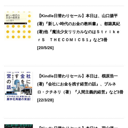
【Kindle日替わりセール】本日は、山口揚平
(著)『新しい時代のお金の教科書』、都築真紀
(著)他『魔法少女リリカルなのはＳｔｒｉｋｅ
ｒＳ ＴＨＥＣＯＭＩＣＳ１』など3冊
[20/5/26]
【Kindle日替わりセール】本日は、椢原浩一
(著)『会社にお金を残す経営の話』、ブルネ
ロ・クチネリ（著）『人間主義的経営』など3冊
[22/3/28]