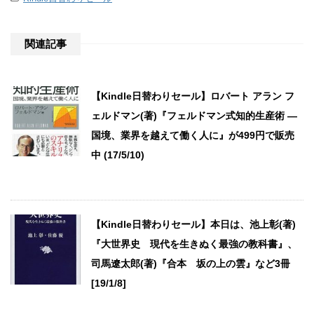
関連記事
【Kindle日替わりセール】ロバート アラン フ
ェルドマン(著)『フェルドマン式知的生産術 ―
国境、業界を越えて働く人に』が499円で販売
中 (17/5/10)
【Kindle日替わりセール】本日は、池上彰(著)
『大世界史 現代を生きぬく最強の教科書』、
司馬遼太郎(著)『合本 坂の上の雲』など3冊
[19/1/8]