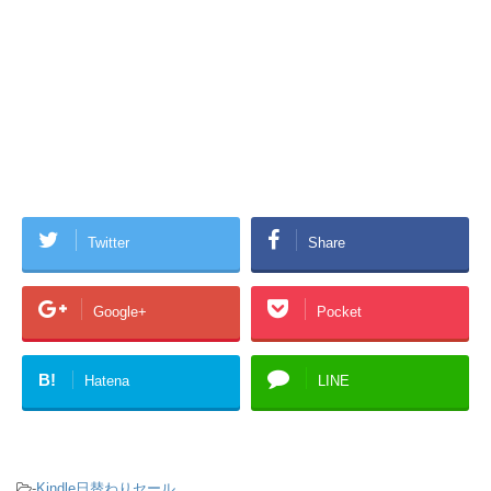
Twitter
Share
Google+
Pocket
B!
Hatena
LINE
-
Kindle日替わりセール