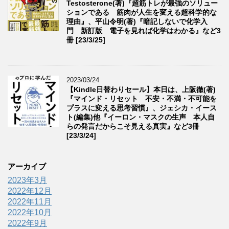
Testosterone(著)『超筋トレが最強のソリュー
ションである 筋肉が人生を変える超科学的な
理由』、平山令明(著)『暗記しないで化学入
門 新訂版 電子を見れば化学はわかる』など3
冊 [23/3/25]
2023/03/24
【Kindle日替わりセール】本日は、上阪徹(著)
『マインド・リセット 不安・不満・不可能を
プラスに変える思考習慣』、ジェシカ・イース
ト(編集)他『イーロン・マスクの生声 本人自
らの発言だからこそ見える真実』など3冊
[23/3/24]
アーカイブ
2023年3月
2022年12月
2022年11月
2022年10月
2022年9月