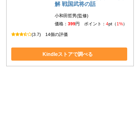
解 戦国武将の話
小和田哲男(監修)
価格：
399
円 ポイント：
4
pt（
1%
）
(3.7)
14個の評価
Kindleストアで調べる