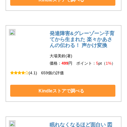
発達障害&グレーゾーン子育
てから生まれた 楽々かあさ
んの伝わる！ 声かけ変換
大場美鈴(著)
価格：
499
円 ポイント：
5
pt（
1%
）
(4.1)
659個の評価
Kindleストアで調べる
眠れなくなるほど面白い 図