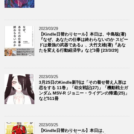
2023/03/29
【Kindle日替わりセール】本日は、中島聡(著)
『なぜ、あなたの仕事は終わらないのか スピー
ドは最強の武器である』、大竹文雄(著)『あな
たを変える行動経済学』など3冊 [23/3/29]
2023/03/25
3月25日のKindle新刊は「その着せ替え人形は
恋をする 11巻」「幼女戦記(27)」「機動戦士ガ
ンダム MSV-R ジョニー・ライデンの帰還(25)」
など511冊
2023/03/25
【Kindle日替わりセール】本日は、