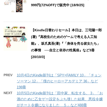
999円(72%OFF)で販売中 [18/9/25]
【Kindle日替わりセール】本日は、三宅陽一郎
(著)『高校生のためのゲームで考える人工知
能』、坂爪真吾(著)『「身体を売る彼女たち」
の事情 ──自立と依存の性風俗』など3冊
[20/10/3]
PREV
10月4日のKindle新刊は「SPY×FAMILY 10」「チェン
ソーマン 12」「僕のヒーローアカデミア 36」など
198冊
NEXT
10月5日のKindle新刊は「田中家、転生する。 3」「お
酒のために乙女ゲー設定をぶち壊した結果、悪役令嬢
がチート令嬢になりました ５」など488冊