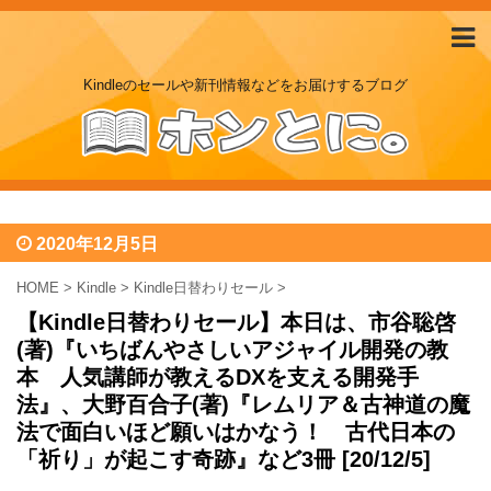
Kindleのセールや新刊情報などをお届けするブログ
2020年12月5日
HOME
>
Kindle
>
Kindle日替わりセール
>
【Kindle日替わりセール】本日は、市谷聡啓
(著)『いちばんやさしいアジャイル開発の教
本 人気講師が教えるDXを支える開発手
法』、大野百合子(著)『レムリア＆古神道の魔
法で面白いほど願いはかなう！ 古代日本の
「祈り」が起こす奇跡』など3冊 [20/12/5]