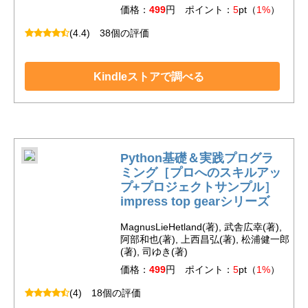
価格：
499
円 ポイント：
5
pt（
1%
）
(4.4)
38個の評価
Kindleストアで調べる
Python基礎＆実践プログラ
ミング［プロへのスキルアッ
プ+プロジェクトサンプル］
impress top gearシリーズ
MagnusLieHetland(著), 武舎広幸(著),
阿部和也(著), 上西昌弘(著), 松浦健一郎
(著), 司ゆき(著)
価格：
499
円 ポイント：
5
pt（
1%
）
(4)
18個の評価