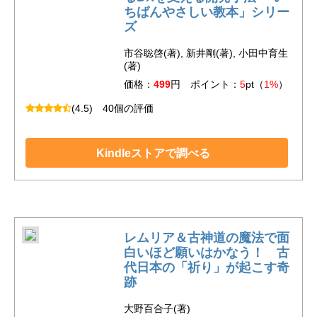
ちばんやさしい教本」シリー
ズ
市谷聡啓(著), 新井剛(著), 小田中育生
(著)
価格：
499
円 ポイント：
5
pt（
1%
）
(4.5)
40個の評価
Kindleストアで調べる
レムリア＆古神道の魔法で面
白いほど願いはかなう！ 古
代日本の「祈り」が起こす奇
跡
大野百合子(著)