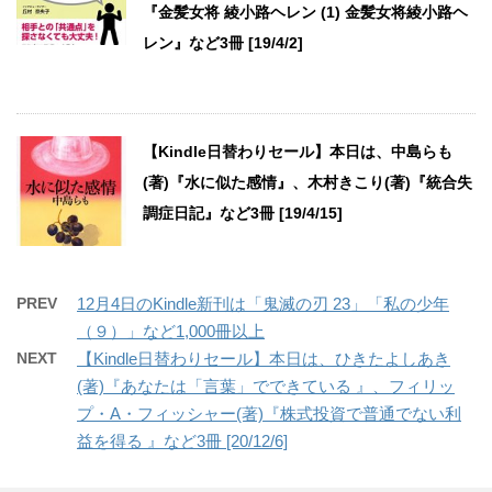
『金髪女将 綾小路ヘレン (1) 金髪女将綾小路ヘ
レン』など3冊 [19/4/2]
【Kindle日替わりセール】本日は、中島らも
(著)『水に似た感情』、木村きこり(著)『統合失
調症日記』など3冊 [19/4/15]
PREV
12月4日のKindle新刊は「鬼滅の刃 23」「私の少年
（９）」など1,000冊以上
NEXT
【Kindle日替わりセール】本日は、ひきたよしあき
(著)『あなたは「言葉」でできている 』、フィリッ
プ・A・フィッシャー(著)『株式投資で普通でない利
益を得る 』など3冊 [20/12/6]