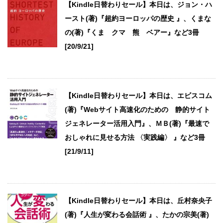
【Kindle日替わりセール】本日は、ジョン・ハ
ースト(著)『超約ヨーロッパの歴史 』、くまな
の(著)『くま クマ 熊 ベアー』など3冊
[20/9/21]
【Kindle日替わりセール】本日は、エビスコム
(著)『Webサイト高速化のための 静的サイト
ジェネレーター活用入門』、ＭＢ(著)『最速で
おしゃれに見せる方法 〈実践編〉 』など3冊
[21/9/11]
【Kindle日替わりセール】本日は、丘村奈央子
(著)『人生が変わる会話術 』、たかの宗美(著)