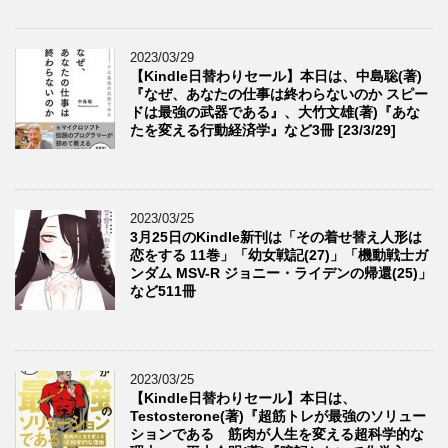
2023/03/29
【Kindle日替わりセール】本日は、中島聡(著)
『なぜ、あなたの仕事は終わらないのか スピー
ドは最強の武器である』、大竹文雄(著)『あな
たを変える行動経済学』など3冊 [23/3/29]
2023/03/25
3月25日のKindle新刊は「その着せ替え人形は
恋をする 11巻」「幼女戦記(27)」「機動戦士ガ
ンダム MSV-R ジョニー・ライデンの帰還(25)」
など511冊
2023/03/25
【Kindle日替わりセール】本日は、
Testosterone(著)『超筋トレが最強のソリュー
ションである 筋肉が人生を変える超科学的な