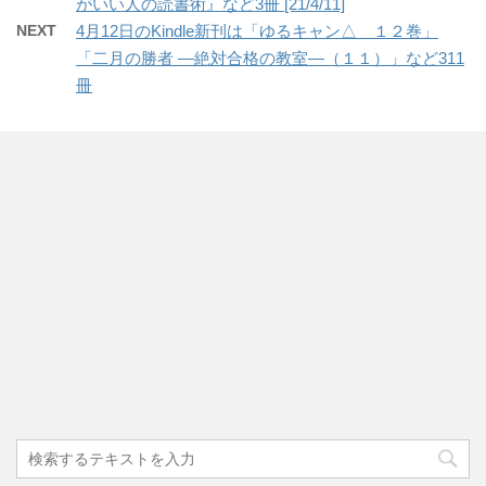
がいい人の読書術』など3冊 [21/4/11]
NEXT
4月12日のKindle新刊は「ゆるキャン△ １２巻」
「二月の勝者 ―絶対合格の教室―（１１）」など311
冊