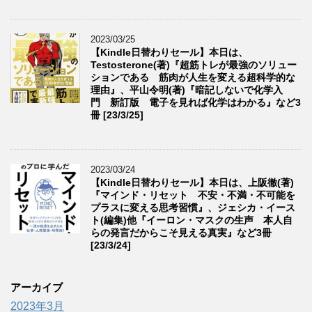
2023/03/25
【Kindle日替わりセール】本日は、
Testosterone(著)『超筋トレが最強のソリュー
ションである 筋肉が人生を変える超科学的な
理由』、平山令明(著)『暗記しないで化学入
門 新訂版 電子を見れば化学はわかる』など3
冊 [23/3/25]
2023/03/24
【Kindle日替わりセール】本日は、上阪徹(著)
『マインド・リセット 不安・不満・不可能を
プラスに変える思考習慣』、ジェシカ・イース
ト(編集)他『イーロン・マスクの生声 本人自
らの発言だからこそ見える真実』など3冊
[23/3/24]
アーカイブ
2023年3月