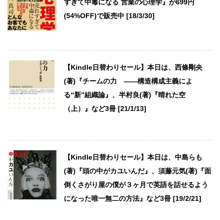
すぎて中毒になる 営業の心理学』が699円
(54%OFF)で販売中 [18/3/30]
【Kindle日替わりセール】本日は、西條剛央
(著)『チームの力 ――構造構成主義によ
る“新”組織論』、半村良(著)『晴れた空
（上）』など3冊 [21/1/13]
【Kindle日替わりセール】本日は、中島らも
(著)『頭の中がカユいんだ』、須藤元気(著)『面
倒くさがり屋の僕が３ヶ月で英語を話せるよう
になった唯一無二の方法』など3冊 [19/2/21]