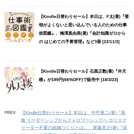
【Kindle日替わりセール】本日は、F太(著)『要
領がよくないと思い込んでいる人のための仕事
術図鑑』、梅澤真由美(著)『会計知識ゼロから
の はじめての予算管理』など3冊 [22/11/3]
【Kindle日替わりセール】石黒正数(著)『外天
楼』が199円(66%OFF)で販売中 [18/3/23]
PREV
【Kindle日替わりセール】本日は、中竹竜二(著)『新
版 リーダーシップからフォロワーシップへ カリスマ
リーダー不要の組織づくりとは』、尾藤克之(著)『頭