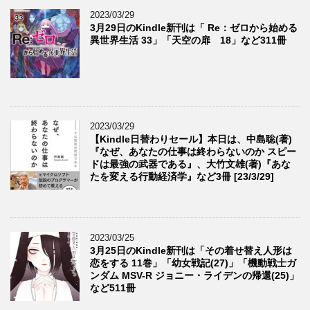
2023/03/29
3月29日のKindle新刊は「 Re：ゼロから始める
異世界生活 33」「天空の扉 18」など311冊
2023/03/29
【Kindle日替わりセール】本日は、中島聡(著)
『なぜ、あなたの仕事は終わらないのか スピー
ドは最強の武器である』、大竹文雄(著)『あな
たを変える行動経済学』など3冊 [23/3/29]
2023/03/25
3月25日のKindle新刊は「その着せ替え人形は
恋をする 11巻」「幼女戦記(27)」「機動戦士ガ
ンダム MSV-R ジョニー・ライデンの帰還(25)」
など511冊