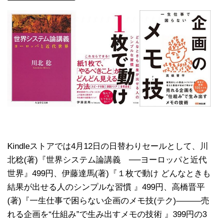
Kindleストアでは4月12日の日替わりセールとして、川
北稔(著)『世界システム論講義 ──ヨーロッパと近代
世界』499円、伊藤達馬(著)『１枚で動け どんなときも
結果が出せる人のシンプルな習慣 』499円、高橋晋平
(著)『一生仕事で困らない企画のメモ技(テク)―――売
れる企画を“仕組み”で生み出すメモの技術 』399円の3