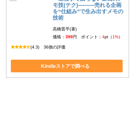
モ技(テク)―――売れる企画
を“仕組み”で生み出すメモの
技術
高橋晋平(著)
価格：
399
円 ポイント：
4
pt（
1%
）
(4.3)
36個の評価
Kindleストアで調べる