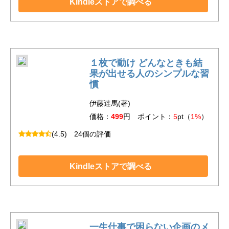
Kindleストアで調べる
１枚で動け どんなときも結
果が出せる人のシンプルな習
慣
伊藤達馬(著)
価格：
499
円 ポイント：
5
pt（
1%
）
(4.5)
24個の評価
Kindleストアで調べる
一生仕事で困らない企画のメ