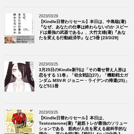
2023/03/29
【Kindle日替わりセール】本日は、中島聡(著)
『なぜ、あなたの仕事は終わらないのか スピー
ドは最強の武器である』、大竹文雄(著)『あな
たを変える行動経済学』など3冊 [23/3/29]
2023/03/25
3月25日のKindle新刊は「その着せ替え人形は
恋をする 11巻」「幼女戦記(27)」「機動戦士ガ
ンダム MSV-R ジョニー・ライデンの帰還(25)」
など511冊
2023/03/25
【Kindle日替わりセール】本日は、
Testosterone(著)『超筋トレが最強のソリュー
ションである 筋肉が人生を変える超科学的な
理由』、平山令明(著)『暗記しないで化学入