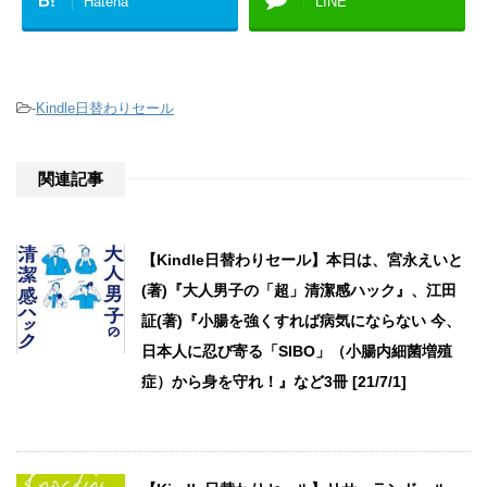
B!
Hatena
LINE
-
Kindle日替わりセール
関連記事
【Kindle日替わりセール】本日は、宮永えいと
(著)『大人男子の「超」清潔感ハック』、江田
証(著)『小腸を強くすれば病気にならない 今、
日本人に忍び寄る「SIBO」（小腸内細菌増殖
症）から身を守れ！』など3冊 [21/7/1]