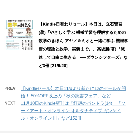
【Kindle日替わりセール】本日は、立石賢吾
(著)『やさしく学ぶ 機械学習を理解するための
数学のきほん アヤノ＆ミオと一緒に学ぶ 機械学
習の理論と数学、実装まで』、高坂勝(著)『減
速して自由に生きる ──ダウンシフターズ』な
ど3冊 [21/9/26]
PREV
【Kindleセール】本日11/9より新たに12のセールが開
始！ 50%OFF以上の「秋の読書フェア」など
NEXT
11月10日のKindle新刊は「紅殻のパンドラ(14)」「ソ
ードアート・オンライン オルタナティブ ガンゲイ
ル・オンライン III」など152冊