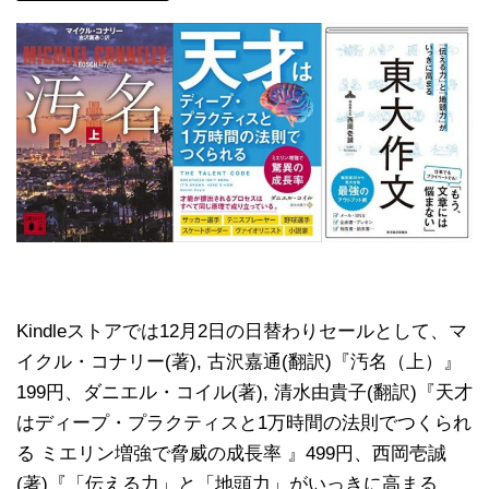
Kindleストアでは12月2日の日替わりセールとして、マ
イクル・コナリー(著), 古沢嘉通(翻訳)『汚名（上）』
199円、ダニエル・コイル(著), 清水由貴子(翻訳)『天才
はディープ・プラクティスと1万時間の法則でつくられ
る ミエリン増強で脅威の成長率 』499円、西岡壱誠
(著)『「伝える力」と「地頭力」がいっきに高まる