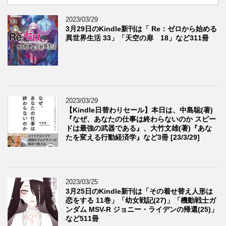
2023/03/29
3月29日のKindle新刊は「 Re：ゼロから始める
異世界生活 33」「天空の扉 18」など311冊
2023/03/29
【Kindle日替わりセール】本日は、中島聡(著)
『なぜ、あなたの仕事は終わらないのか スピー
ドは最強の武器である』、大竹文雄(著)『あな
たを変える行動経済学』など3冊 [23/3/29]
2023/03/25
3月25日のKindle新刊は「その着せ替え人形は
恋をする 11巻」「幼女戦記(27)」「機動戦士ガ
ンダム MSV-R ジョニー・ライデンの帰還(25)」
など511冊