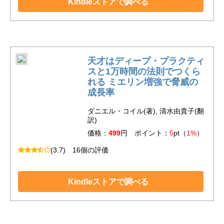
Kindleストアで調べる
天才はディープ・プラクティ
スと1万時間の法則でつくら
れる ミエリン増強で脅威の
成長率
ダニエル・コイル(著), 清水由貴子(翻
訳)
価格：
499
円 ポイント：
5
pt（
1%
）
(3.7)
16個の評価
Kindleストアで調べる