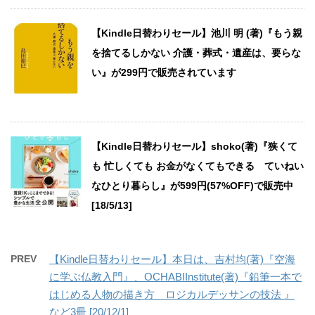
【Kindle日替わりセール】池川 明 (著)『もう親
を捨てるしかない 介護・葬式・遺産は、要らな
い』が299円で販売されています
【Kindle日替わりセール】shoko(著)『狭くて
も 忙しくても お金がなくてもできる ていねい
なひとり暮らし』が599円(57%OFF)で販売中
[18/5/13]
PREV
【Kindle日替わりセール】本日は、吉村均(著)『空海
に学ぶ仏教入門』、OCHABIInstitute(著)『鉛筆一本で
はじめる人物の描き方 ロジカルデッサンの技法 』
など3冊 [20/12/1]