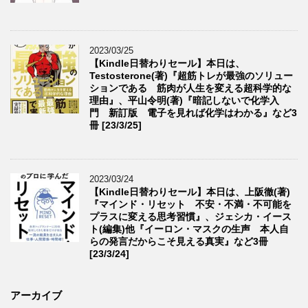
2023/03/25
【Kindle日替わりセール】本日は、
Testosterone(著)『超筋トレが最強のソリュー
ションである 筋肉が人生を変える超科学的な
理由』、平山令明(著)『暗記しないで化学入
門 新訂版 電子を見れば化学はわかる』など3
冊 [23/3/25]
2023/03/24
【Kindle日替わりセール】本日は、上阪徹(著)
『マインド・リセット 不安・不満・不可能を
プラスに変える思考習慣』、ジェシカ・イース
ト(編集)他『イーロン・マスクの生声 本人自
らの発言だからこそ見える真実』など3冊
[23/3/24]
アーカイブ