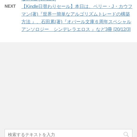
NEXT
【Kindle日替わりセール】本日は、ペリー・J・カウフ
マン(著)『世界一簡単なアルゴリズムトレードの構築
方法 』、石田累(著)『オパール文庫６周年スペシャル
アンソロジー シンデレラエロス 』など3冊 [20/12/3]