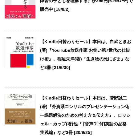
障害の子どもを理解する』が299円(61%OFF)で
販売中 [18/8/2]
【Kindle日替わりセール】本日は、白武ときお
(著)『YouTube放送作家 お笑い第7世代の仕掛
け術』、稲垣栄洋(著)『生き物の死にざま』な
ど3冊 [21/6/30]
【Kindle日替わりセール】本日は、菅野誠二
(著)『外資系コンサルのプレゼンテーション術
―課題解決のための考え方＆伝え方』、ロッシ
ェル・カップ(著)他『 [音声DL付]英語の品格
実践編』など3冊 [20/9/25]