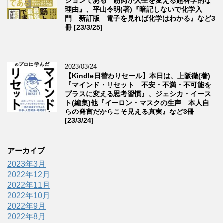
ションである 筋肉が人生を変える超科学的な
理由』、平山令明(著)『暗記しないで化学入
門 新訂版 電子を見れば化学はわかる』など3
冊 [23/3/25]
2023/03/24
【Kindle日替わりセール】本日は、上阪徹(著)
『マインド・リセット 不安・不満・不可能を
プラスに変える思考習慣』、ジェシカ・イース
ト(編集)他『イーロン・マスクの生声 本人自
らの発言だからこそ見える真実』など3冊
[23/3/24]
アーカイブ
2023年3月
2022年12月
2022年11月
2022年10月
2022年9月
2022年8月