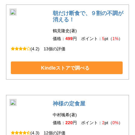
朝だけ断食で、９割の不調が
消える！
鶴見隆史(著)
価格：
499
円 ポイント：
5
pt（
1%
）
(4.2)
13個の評価
Kindleストアで調べる
神様の定食屋
中村颯希(著)
価格：
220
円 ポイント：
2
pt（
0%
）
(4.3)
12個の評価