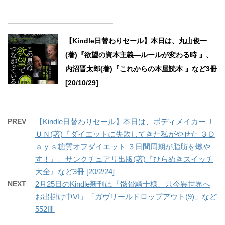
【Kindle日替わりセール】本日は、丸山俊一
(著)『欲望の資本主義―ルールが変わる時 』、
内沼晋太郎(著)『これからの本屋読本 』など3冊
[20/10/29]
PREV
【Kindle日替わりセール】本日は、ボディメイカーＪ
ＵＮ(著)『ダイエットに失敗してきた私がやせた ３Ｄ
ａｙｓ糖質オフダイエット ３日間周期が脂肪を燃や
す！』、サンクチュアリ出版(著)『ひらめきスイッチ
大全』など3冊 [20/2/24]
NEXT
2月25日のKindle新刊は「骸骨騎士様、只今異世界へ
お出掛け中VI」「ガヴリールドロップアウト(9)」など
552冊