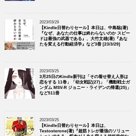
2023/03/29
【Kindle日替わりセール】本日は、中島聡(著)
『なぜ、あなたの仕事は終わらないのか スピー
ドは最強の武器である』、大竹文雄(著)『あな
たを変える行動経済学』など3冊 [23/3/29]
2023/03/25
3月25日のKindle新刊は「その着せ替え人形は
恋をする 11巻」「幼女戦記(27)」「機動戦士ガ
ンダム MSV-R ジョニー・ライデンの帰還(25)」
など511冊
2023/03/25
【Kindle日替わりセール】本日は、
Testosterone(著)『超筋トレが最強のソリュー