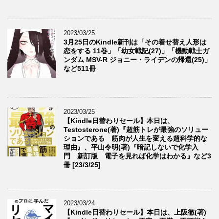
2023/03/25
3月25日のKindle新刊は「その着せ替え人形は
恋をする 11巻」「幼女戦記(27)」「機動戦士ガ
ンダム MSV-R ジョニー・ライデンの帰還(25)」
など511冊
2023/03/25
【Kindle日替わりセール】本日は、
Testosterone(著)『超筋トレが最強のソリュー
ションである 筋肉が人生を変える超科学的な
理由』、平山令明(著)『暗記しないで化学入
門 新訂版 電子を見れば化学はわかる』など3
冊 [23/3/25]
2023/03/24
【Kindle日替わりセール】本日は、上阪徹(著)