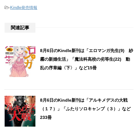
-
Kindle発売情報
関連記事
8月6日のKindle新刊は「エロマンガ先生(9) 紗
霧の新婚生活」「魔法科高校の劣等生(22) 動
乱の序章編〈下〉」など15冊
8月6日のKindle新刊は「アルキメデスの大戦
（１７）」「ふたりソロキャンプ（３）」など
233冊