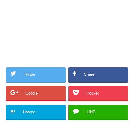
Twitter
Share
Google+
Pocket
B!
Hatena
LINE