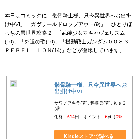
本日はコミックに「骸骨騎士様、只今異世界へお出掛
け中VI」「ガヴリールドロップアウト(9)」「ひとりぼ
っちの異世界攻略 2」「武装少女マキャヴェリズム
(10)」「外道の歌(10)」「機動戦士ガンダム００８３
ＲＥＢＥＬＬＩＯＮ(14)」などが登場しています。
骸骨騎士様、只今異世界へお
出掛け中VI
サワノアキラ(著), 秤猿鬼(著), ＫｅＧ
(著)
価格：
614
円 ポイント：
6
pt（
0%
）
Kindleストアで調べる