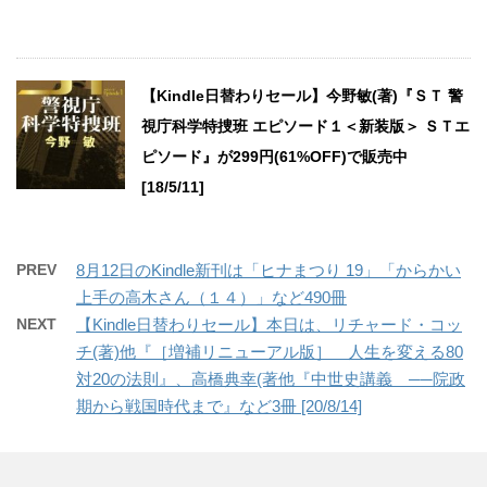
【Kindle日替わりセール】今野敏(著)『ＳＴ 警
視庁科学特捜班 エピソード１＜新装版＞ ＳＴエ
ピソード』が299円(61%OFF)で販売中
[18/5/11]
PREV
8月12日のKindle新刊は「ヒナまつり 19」「からかい
上手の高木さん（１４）」など490冊
NEXT
【Kindle日替わりセール】本日は、リチャード・コッ
チ(著)他『［増補リニューアル版］ 人生を変える80
対20の法則』、高橋典幸(著他『中世史講義 ──院政
期から戦国時代まで』など3冊 [20/8/14]