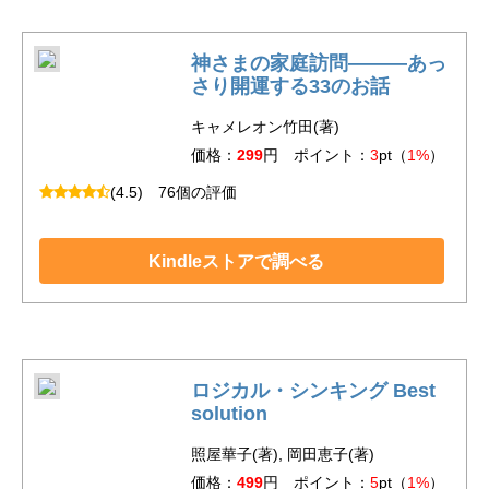
神さまの家庭訪問―――あっ
さり開運する33のお話
キャメレオン竹田(著)
価格：
299
円 ポイント：
3
pt（
1%
）
(4.5)
76個の評価
Kindleストアで調べる
ロジカル・シンキング Best
solution
照屋華子(著), 岡田恵子(著)
価格：
499
円 ポイント：
5
pt（
1%
）