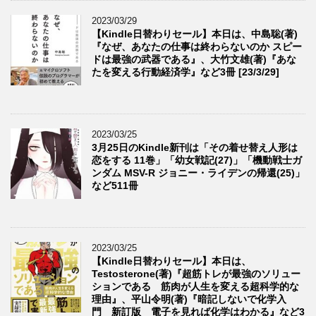
2023/03/29
【Kindle日替わりセール】本日は、中島聡(著)
『なぜ、あなたの仕事は終わらないのか スピー
ドは最強の武器である』、大竹文雄(著)『あな
たを変える行動経済学』など3冊 [23/3/29]
2023/03/25
3月25日のKindle新刊は「その着せ替え人形は
恋をする 11巻」「幼女戦記(27)」「機動戦士ガ
ンダム MSV-R ジョニー・ライデンの帰還(25)」
など511冊
2023/03/25
【Kindle日替わりセール】本日は、
Testosterone(著)『超筋トレが最強のソリュー
ションである 筋肉が人生を変える超科学的な
理由』、平山令明(著)『暗記しないで化学入
門 新訂版 電子を見れば化学はわかる』など3