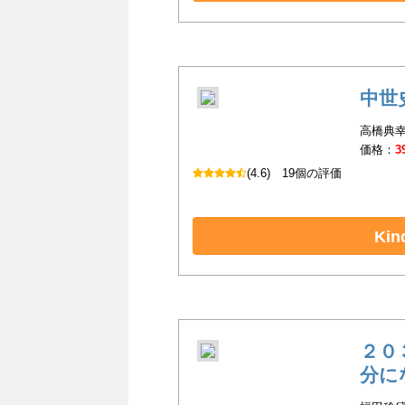
中世
高橋典幸(
価格：
3
(4.6)
19個の評価
Ki
２０
分に