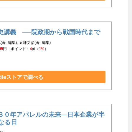
史講義 ──院政期から戦国時代まで
著, 編集), 五味文彦(著, 編集)
99
円 ポイント：
4
pt（
1%
）
ndleストアで調べる
３０年アパレルの未来―日本企業が半
なる日