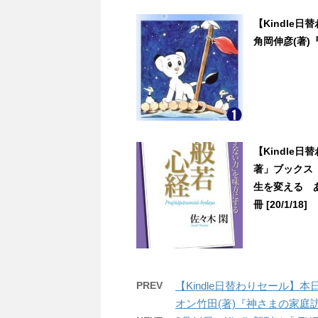
【Kindle
角岡伸彦(著)『
【Kindle
著」ブックス
生を変える 
冊 [20/1/18]
PREV
【Kindle日替わりセール】
オン竹田(著)『神さまの家庭訪問