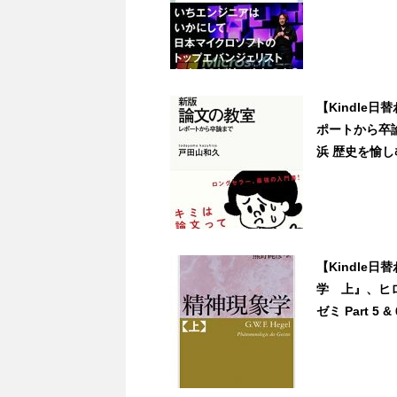
【Kindle
ポートから卒
浜 歴史を愉しむ
【Kindle
学 上』、ヒロ前
ゼミ Part 5 