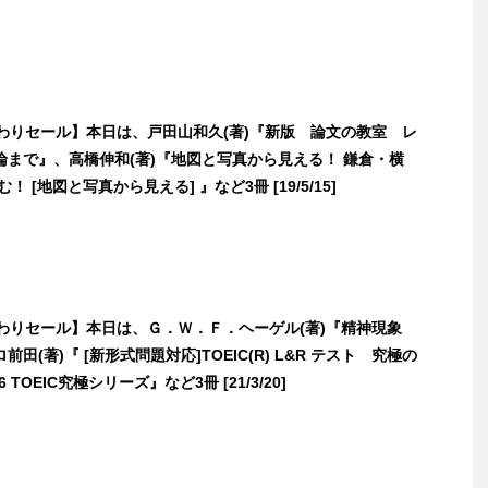
日替わりセール】本日は、戸田山和久(著)『新版 論文の教室 レ
論まで』、高橋伸和(著)『地図と写真から見える！ 鎌倉・横
！ [地図と写真から見える] 』など3冊 [19/5/15]
日替わりセール】本日は、Ｇ．Ｗ．Ｆ．ヘーゲル(著)『精神現象
田(著)『 [新形式問題対応]TOEIC(R) L&R テスト 究極の
& 6 TOEIC究極シリーズ』など3冊 [21/3/20]