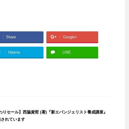
Share
Google+
!
Hatena
LINE
日替わりセール】西脇資哲 (著)『新エバンジェリスト養成講座』
売されています