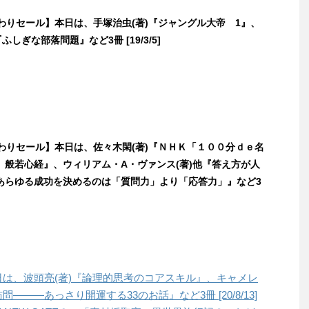
日替わりセール】本日は、手塚治虫(著)『ジャングル大帝 1』、
ふしぎな部落問題』など3冊 [19/3/5]
日替わりセール】本日は、佐々木閑(著)『ＮＨＫ「１００分ｄｅ名
 般若心経』、ウィリアム・A・ヴァンス(著)他『答え方が人
あらゆる成功を決めるのは「質問力」より「応答力」』など3
本日は、波頭亮(著)『論理的思考のコアスキル』、キャメレ
―――あっさり開運する33のお話』など3冊 [20/8/13]