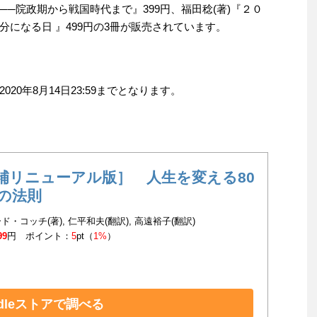
義 ──院政期から戦国時代まで』399円、福田稔(著)『２０
になる日 』499円の3冊が販売されています。
0年8月14日23:59までとなります。
補リニューアル版］ 人生を変える80
0の法則
ド・コッチ(著), 仁平和夫(翻訳), 高遠裕子(翻訳)
99
円 ポイント：
5
pt（
1%
）
ndleストアで調べる