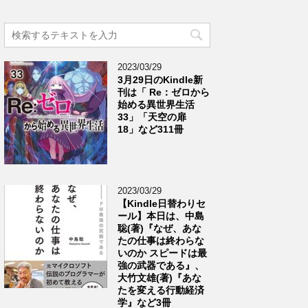
2023/03/29
3月29日のKindle新
刊は「 Re：ゼロから
始める異世界生活
33」「天空の扉
18」など311冊
2023/03/29
【Kindle日替わりセ
ール】本日は、中島
聡(著)『なぜ、あな
たの仕事は終わらな
いのか スピードは最
強の武器である』、
大竹文雄(著)『あな
たを変える行動経済
学』など3冊