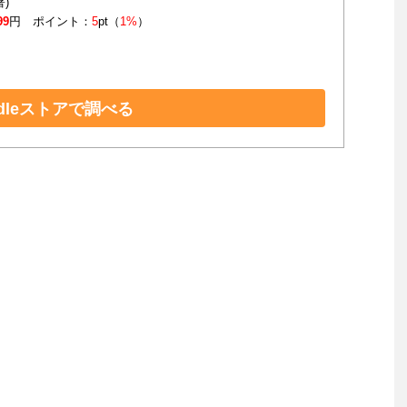
著)
99
円 ポイント：
5
pt（
1%
）
ndleストアで調べる