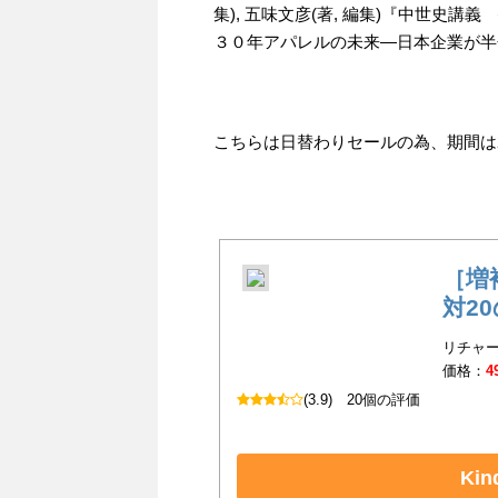
集), 五味文彦(著, 編集)『中世史講
３０年アパレルの未来―日本企業が半分
こちらは日替わりセールの為、期間は202
［増
対2
リチャー
価格：
4
(3.9)
20個の評価
Ki