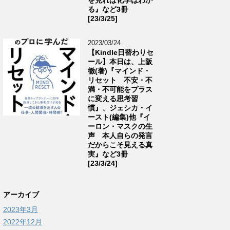
る』など3冊
[23/3/25]
2023/03/24
【Kindle日替わりセ
ール】本日は、上阪
徹(著)『マインド・
リセット 不安・不
満・不可能をプラス
に変える思考習
慣』、ジェシカ・イ
ースト(編集)他『イ
ーロン・マスクの生
声 本人自らの発言
だからこそ見える真
実』など3冊
[23/3/24]
アーカイブ
2023年3月
2022年12月