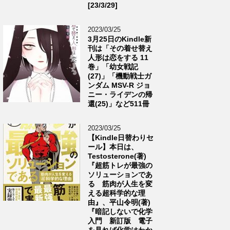
[23/3/29]
2023/03/25
3月25日のKindle新
刊は「その着せ替え
人形は恋をする 11
巻」「幼女戦記
(27)」「機動戦士ガ
ンダム MSV-R ジョ
ニー・ライデンの帰
還(25)」など511冊
2023/03/25
【Kindle日替わりセ
ール】本日は、
Testosterone(著)
『超筋トレが最強の
ソリューションであ
る 筋肉が人生を変
える超科学的な理
由』、平山令明(著)
『暗記しないで化学
入門 新訂版 電子
を見れば化学はわか