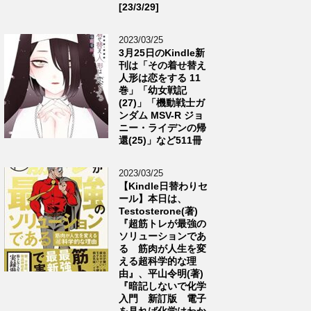
[23/3/29]
2023/03/25
3月25日のKindle新
刊は「その着せ替え
人形は恋をする 11
巻」「幼女戦記
(27)」「機動戦士ガ
ンダム MSV-R ジョ
ニー・ライデンの帰
還(25)」など511冊
2023/03/25
【Kindle日替わりセ
ール】本日は、
Testosterone(著)
『超筋トレが最強の
ソリューションであ
る 筋肉が人生を変
える超科学的な理
由』、平山令明(著)
『暗記しないで化学
入門 新訂版 電子
を見れば化学はわか