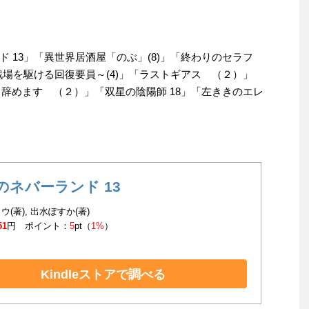
 13」「異世界居酒屋「のぶ」(8)」「終わりのセラフ
戦場を駆ける回復要員～(4)」「ラストギアス （２）」
、辞めます （２）」「双星の陰陽師 18」「左ききのエレ
のネバーランド 13
ウ(著), 出水ぽすか(著)
51
円 ポイント：
5
pt（
1%
）
Kindleストアで調べる