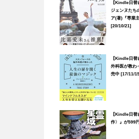
【Kindle
ジェンヌたち
ア(著)『専
[20/10/21]
【Kindle
外科医が教わっ
売中 [17/11/15
【Kindle
作〉』が599