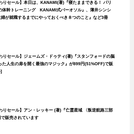
日替わりセール】本日は、KANAMI(著)『寝たままできる！ パリ
の体幹トレーニング KANAMI式バーオソル』、薄井シンシ
業主婦が就職するまでにやっておくべき８つのこと』など3冊
日替わりセール】ジェームズ・ドゥティ(著)『スタンフォードの脳
た人生の扉を開く最強のマジック』が899円(51%OFF)で販
]
日替わりセール】アン・レッキー (著)『亡霊星域 〈叛逆航路三部
円で販売されています