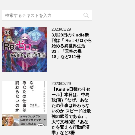
2023/03/29
3月29日のKindle新
刊は「 Re：ゼロから
始める異世界生活
33」「天空の扉
18」など311冊
2023/03/29
【Kindle日替わりセ
ール】本日は、中島
聡(著)『なぜ、あな
たの仕事は終わらな
いのか スピードは最
強の武器である』、
大竹文雄(著)『あな
たを変える行動経済
学』など3冊