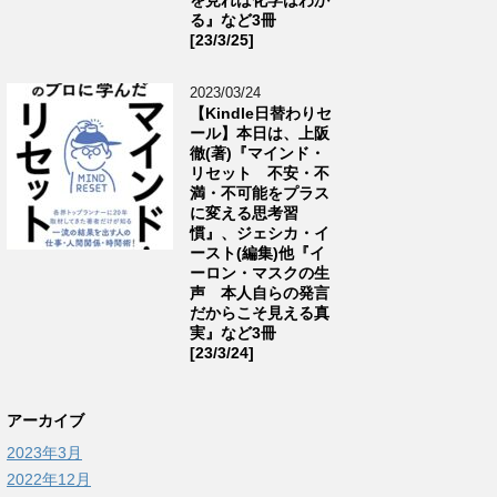
る』など3冊
[23/3/25]
2023/03/24
【Kindle日替わりセ
ール】本日は、上阪
徹(著)『マインド・
リセット 不安・不
満・不可能をプラス
に変える思考習
慣』、ジェシカ・イ
ースト(編集)他『イ
ーロン・マスクの生
声 本人自らの発言
だからこそ見える真
実』など3冊
[23/3/24]
アーカイブ
2023年3月
2022年12月