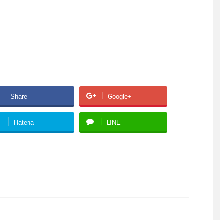
Share
Google+
!
Hatena
LINE