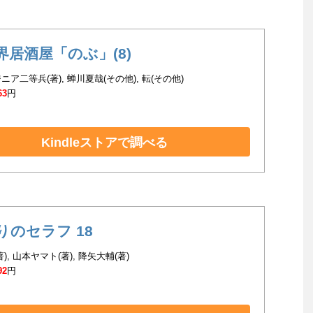
界居酒屋「のぶ」(8)
ニア二等兵(著), 蝉川夏哉(その他), 転(その他)
63
円
Kindleストアで調べる
りのセラフ 18
), 山本ヤマト(著), 降矢大輔(著)
92
円