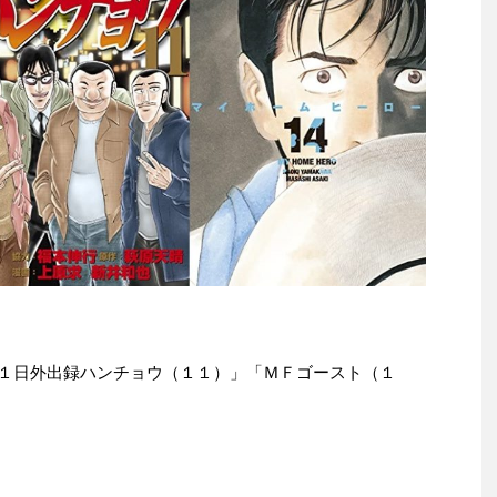
e本は「１日外出録ハンチョウ（１１）」「ＭＦゴースト（１