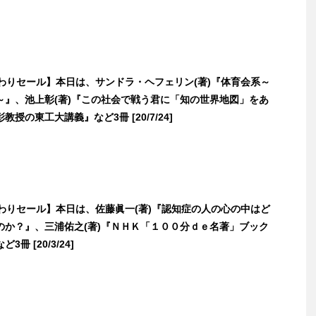
日替わりセール】本日は、サンドラ・ヘフェリン(著)『体育会系～
～』、池上彰(著)『この社会で戦う君に「知の世界地図」をあ
授の東工大講義』など3冊 [20/7/24]
日替わりセール】本日は、佐藤眞一(著)『認知症の人の心の中はど
のか？』、三浦佑之(著)『ＮＨＫ「１００分ｄｅ名著」ブック
冊 [20/3/24]