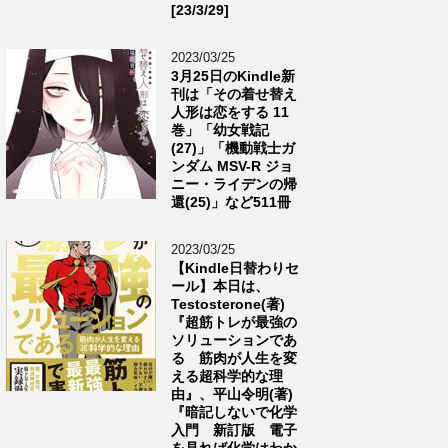
[23/3/29]
2023/03/25
3月25日のKindle新
刊は「その着せ替え
人形は恋をする 11
巻」「幼女戦記
(27)」「機動戦士ガ
ンダム MSV-R ジョ
ニー・ライデンの帰
還(25)」など511冊
2023/03/25
【Kindle日替わりセ
ール】本日は、
Testosterone(著)
『超筋トレが最強の
ソリューションであ
る 筋肉が人生を変
える超科学的な理
由』、平山令明(著)
『暗記しないで化学
入門 新訂版 電子
を見れば化学はわか