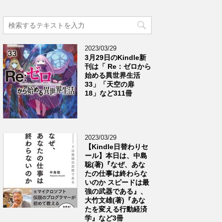
2023/03/29
3月29日のKindle新
刊は「 Re：ゼロから
始める異世界生活
33」「天空の扉
18」など311冊
2023/03/29
【Kindle日替わりセ
ール】本日は、中島
聡(著)『なぜ、あな
たの仕事は終わらな
いのか スピードは最
強の武器である』、
大竹文雄(著)『あな
たを変える行動経済
学』など3冊