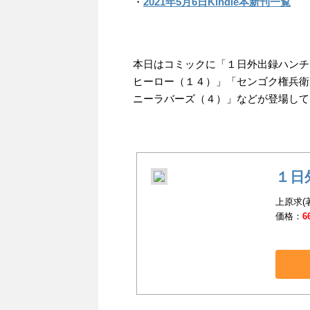
・
2021年5月6日Kindle本新刊一覧
本日はコミックに「１日外出録ハンチ
ヒーロー（１４）」「センゴク権兵衛
ニーラバーズ（４）」などが登場して
１日
上原求(著
価格：
6