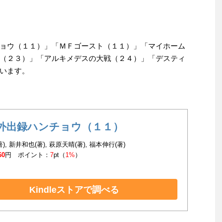
ョウ（１１）」「ＭＦゴースト（１１）」「マイホーム
（２３）」「アルキメデスの大戦（２４）」「デスティ
います。
外出録ハンチョウ（１１）
), 新井和也(著), 萩原天晴(著), 福本伸行(著)
60
円 ポイント：
7
pt（
1%
）
Kindleストアで調べる