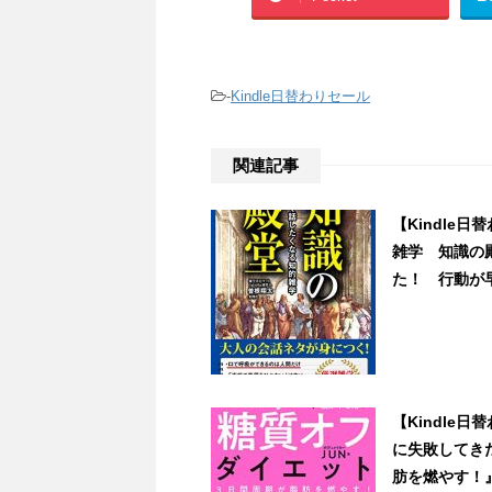
-
Kindle日替わりセール
関連記事
【Kindle
雑学 知識の
た！ 行動が早
【Kindle
に失敗してき
肪を燃やす！