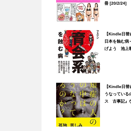
冊 [20/2/24]
【Kindle
日本を蝕む病
げよう 池上彰教
【Kindle
うなっている
ス 古事記』など3