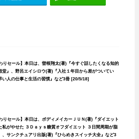
日替わりセール】本日は、曽根翔太(著)『今すぐ話したくなる知的
殿堂』、野呂エイシロウ(著)『入社１年目から差がついてい
い人の仕事と生活の習慣』など3冊 [20/5/18]
日替わりセール】本日は、ボディメイカーＪＵＮ(著)『ダイエット
た私がやせた ３Ｄａｙｓ糖質オフダイエット ３日間周期が脂
』、サンクチュアリ出版(著)『ひらめきスイッチ大全』など3