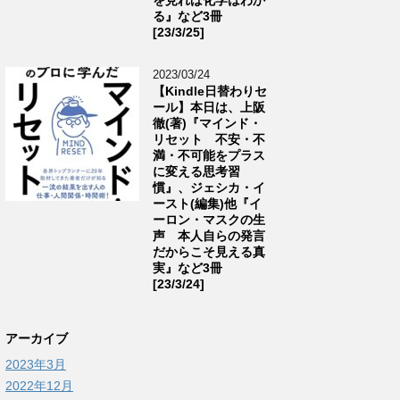
る』など3冊
[23/3/25]
2023/03/24
【Kindle日替わりセ
ール】本日は、上阪
徹(著)『マインド・
リセット 不安・不
満・不可能をプラス
に変える思考習
慣』、ジェシカ・イ
ースト(編集)他『イ
ーロン・マスクの生
声 本人自らの発言
だからこそ見える真
実』など3冊
[23/3/24]
アーカイブ
2023年3月
2022年12月