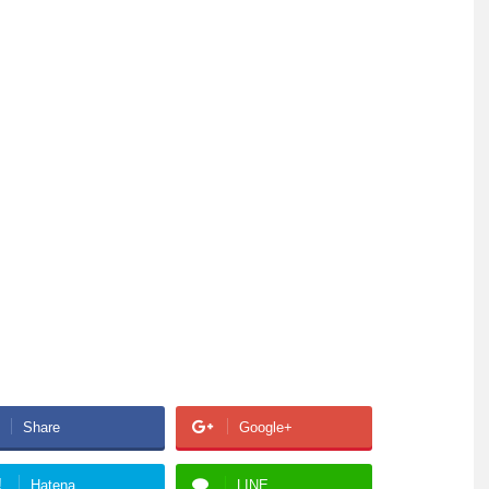
Share
Google+
!
Hatena
LINE