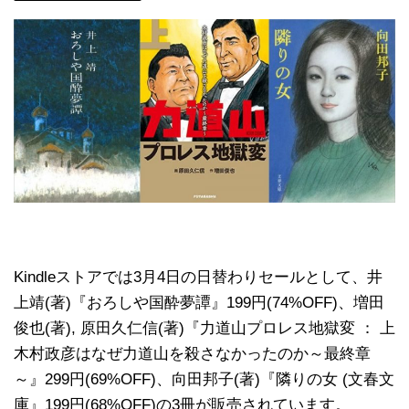
Kindleストアでは3月4日の日替わりセールとして、井
上靖(著)『おろしや国酔夢譚』199円(74%OFF)、増田
俊也(著), 原田久仁信(著)『力道山プロレス地獄変 ： 上
木村政彦はなぜ力道山を殺さなかったのか～最終章
～』299円(69%OFF)、向田邦子(著)『隣りの女 (文春文
庫』199円(68%OFF)の3冊が販売されています。