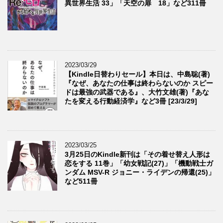
異世界生活 33」「天空の扉 18」など311冊
2023/03/29
【Kindle日替わりセール】本日は、中島聡(著)
『なぜ、あなたの仕事は終わらないのか スピー
ドは最強の武器である』、大竹文雄(著)『あな
たを変える行動経済学』など3冊 [23/3/29]
2023/03/25
3月25日のKindle新刊は「その着せ替え人形は
恋をする 11巻」「幼女戦記(27)」「機動戦士ガ
ンダム MSV-R ジョニー・ライデンの帰還(25)」
など511冊