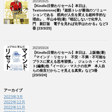
2023/03/25
【Kindle日替わりセール】本日は、
Testosterone(著)『超筋トレが最強のソリュー
ションである 筋肉が人生を変える超科学的な
理由』、平山令明(著)『暗記しないで化学入
門 新訂版 電子を見れば化学はわかる』など3
冊 [23/3/25]
2023/03/24
【Kindle日替わりセール】本日は、上阪徹(著)
『マインド・リセット 不安・不満・不可能を
プラスに変える思考習慣』、ジェシカ・イース
ト(編集)他『イーロン・マスクの生声 本人自
らの発言だからこそ見える真実』など3冊
[23/3/24]
アーカイブ
2023年3月
2022年12月
2022年11月