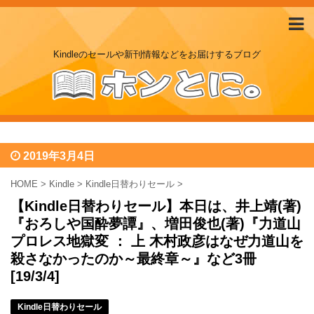
Kindleのセールや新刊情報などをお届けするブログ
2019年3月4日
HOME
>
Kindle
>
Kindle日替わりセール
>
【Kindle日替わりセール】本日は、井上靖(著)
『おろしや国酔夢譚』、増田俊也(著)『力道山
プロレス地獄変 ： 上 木村政彦はなぜ力道山を
殺さなかったのか～最終章～』など3冊
[19/3/4]
Kindle日替わりセール