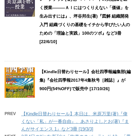
く授業―――ＡＩにはつくりえない「価値」を
生み出すには』、坪谷邦生(著)『図解 組織開発
入門 組織づくりの基礎をイチから学びたい人の
ための「理論と実践」100のツボ』など3冊
[22/6/10]
【Kindle日替わりセール】会社四季報編集部(編
集)『会社四季報2017年4集秋号［雑誌］』が
900円(54%OFF)で販売中 [17/10/26]
PREV
【Kindle日替わりセール】本日は、米原万里(著)『偉
くない「私」が一番自由』、あさりよしとお(著)『ま
んがサイエンス 1』など3冊 [19/3/3]