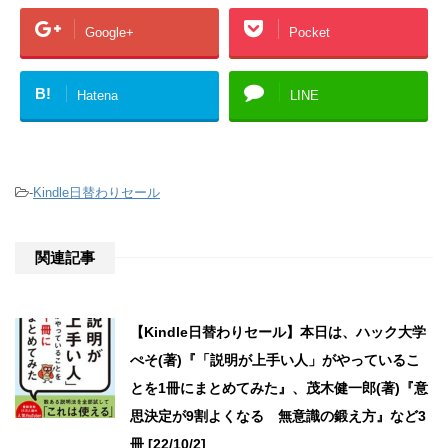
Google+
Pocket
B!
Hatena
LINE
-
Kindle日替わりセール
関連記事
【Kindle日替わりセール】本日は、ハック大学
ぺそ(著)『「説明が上手い人」がやっているこ
とを1冊にまとめてみた』、茂木健一郎(著)『意
思決定が9割よくなる 無意識の鍛え方』など3
冊 [22/10/2]