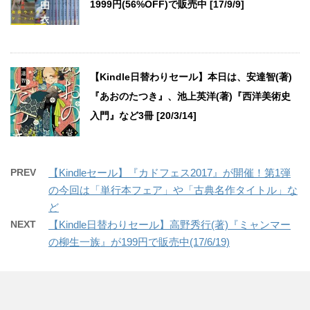
1999円(56%OFF)で販売中 [17/9/9]
【Kindle日替わりセール】本日は、安達智(著)
『あおのたつき』、池上英洋(著)『西洋美術史
入門』など3冊 [20/3/14]
PREV
【Kindleセール】『カドフェス2017』が開催！第1弾
の今回は「単行本フェア」や「古典名作タイトル」な
ど
NEXT
【Kindle日替わりセール】高野秀行(著)『ミャンマー
の柳生一族』が199円で販売中(17/6/19)