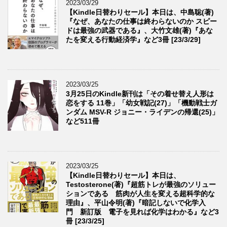
2023/03/29
【Kindle日替わりセール】本日は、中島聡(著)
『なぜ、あなたの仕事は終わらないのか スピー
ドは最強の武器である』、大竹文雄(著)『あな
たを変える行動経済学』など3冊 [23/3/29]
2023/03/25
3月25日のKindle新刊は「その着せ替え人形は
恋をする 11巻」「幼女戦記(27)」「機動戦士ガ
ンダム MSV-R ジョニー・ライデンの帰還(25)」
など511冊
2023/03/25
【Kindle日替わりセール】本日は、
Testosterone(著)『超筋トレが最強のソリュー
ションである 筋肉が人生を変える超科学的な
理由』、平山令明(著)『暗記しないで化学入
門 新訂版 電子を見れば化学はわかる』など3
冊 [23/3/25]