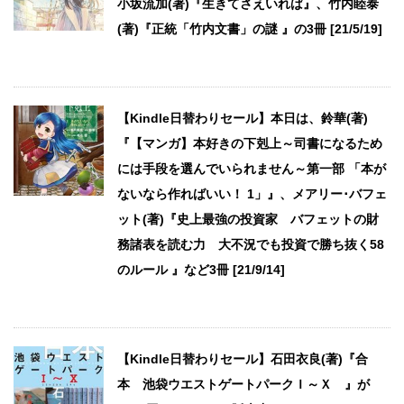
小坂流加(著)『生きてさえいれば』、竹内睦泰
(著)『正統「竹内文書」の謎 』の3冊 [21/5/19]
【Kindle日替わりセール】本日は、鈴華(著)
『【マンガ】本好きの下剋上～司書になるため
には手段を選んでいられません～第一部 「本が
ないなら作ればいい！ 1」』、メアリー･バフェ
ット(著)『史上最強の投資家 バフェットの財
務諸表を読む力 大不況でも投資で勝ち抜く58
のルール 』など3冊 [21/9/14]
【Kindle日替わりセール】石田衣良(著)『合
本 池袋ウエストゲートパークＩ～Ｘ 』が