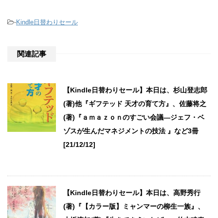
-
Kindle日替わりセール
関連記事
【Kindle日替わりセール】本日は、杉山登志郎
(著)他『ギフテッド 天才の育て方』、佐藤将之
(著)『ａｍａｚｏｎのすごい会議―ジェフ・ベ
ゾスが生んだマネジメントの技法 』など3冊
[21/12/12]
【Kindle日替わりセール】本日は、高野秀行
(著)『【カラー版】ミャンマーの柳生一族』、