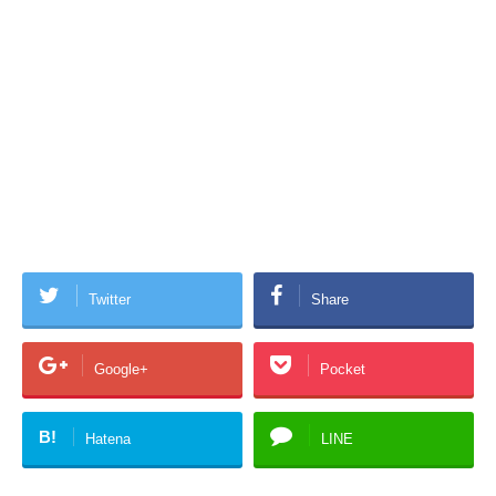
Twitter
Share
Google+
Pocket
B!
Hatena
LINE