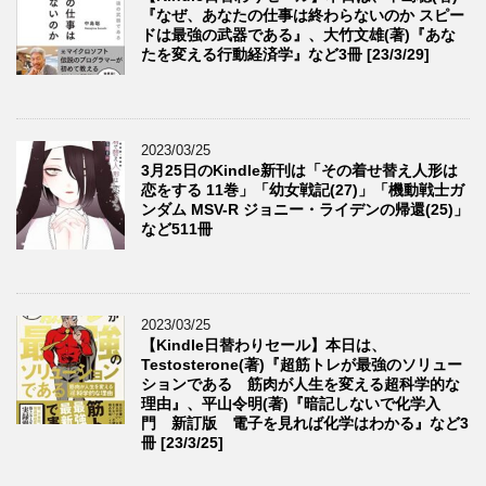
『なぜ、あなたの仕事は終わらないのか スピー
ドは最強の武器である』、大竹文雄(著)『あな
たを変える行動経済学』など3冊 [23/3/29]
2023/03/25
3月25日のKindle新刊は「その着せ替え人形は
恋をする 11巻」「幼女戦記(27)」「機動戦士ガ
ンダム MSV-R ジョニー・ライデンの帰還(25)」
など511冊
2023/03/25
【Kindle日替わりセール】本日は、
Testosterone(著)『超筋トレが最強のソリュー
ションである 筋肉が人生を変える超科学的な
理由』、平山令明(著)『暗記しないで化学入
門 新訂版 電子を見れば化学はわかる』など3
冊 [23/3/25]