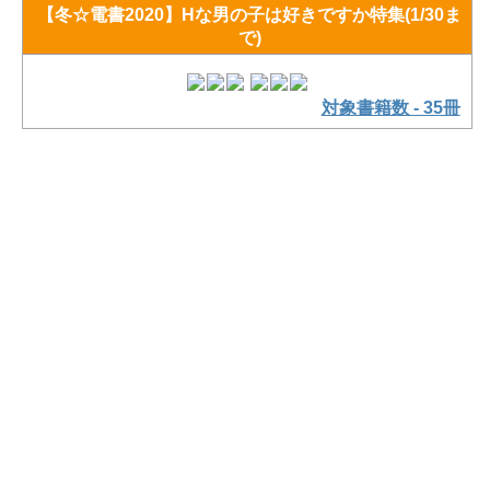
【冬☆電書2020】Hな男の子は好きですか特集(1/30ま
で)
対象書籍数 - 35冊