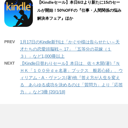
【Kindleセール】本日6/2より新たに15のセー
ルが開始！50%OFFの『仕事・人間関係の悩み
解決本フェア』ほか
PREV
1月17日のKindle新刊は「かぐや様は告らせたい～天
才たちの恋愛頭脳戦～ 17」「五等分の花嫁（１
３）」など1,000冊以上
NEXT
【Kindle日替わりセール】本日は、佐々木閑(著)『Ｎ
ＨＫ「１００分ｄｅ名著」ブックス 般若心経』、ウ
ィリアム・A・ヴァンス(著)他『答え方が人生を変え
る あらゆる成功を決めるのは「質問力」より「応答
力」』など3冊 [20/1/18]