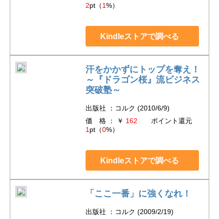
2
pt（
1
%）
Kindleストアで調べる
汗をかかずにトップを奪え！
～『ドラゴン桜』流ビジネス
突破塾～
出版社 ：コルク (2010/6/9)
価 格 ： ￥
162
ポイント還元
1
pt（
0
%）
Kindleストアで調べる
「ここ一番」に強くなれ！
出版社 ：コルク (2009/2/19)