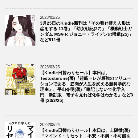
2023/03/25
3月25日のKindle新刊は「その着せ替え人形は
恋をする 11巻」「幼女戦記(27)」「機動戦士ガ
ンダム MSV-R ジョニー・ライデンの帰還(25)」
など511冊
2023/03/25
【Kindle日替わりセール】本日は、
Testosterone(著)『超筋トレが最強のソリュー
ションである 筋肉が人生を変える超科学的な
理由』、平山令明(著)『暗記しないで化学入
門 新訂版 電子を見れば化学はわかる』など3
冊 [23/3/25]
2023/03/24
【Kindle日替わりセール】本日は、上阪徹(著)
『マインド・リセット 不安・不満・不可能を