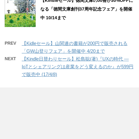
【Kindleセール】徳間文庫の50冊が30%OFFに
なる「徳間文庫創刊37周年記念フェア」を開催
中 10/14まで
PREV
【Kidleセール】山関連の書籍が200円で販売される
「GW山登りフェア」を開催中 4/20まで
NEXT
【Kindle日替わりセール】松島聡(著)『UXの時代 ―
IoTとシェアリングは産業をどう変えるのか』が599円
で販売中 (17/4/8)