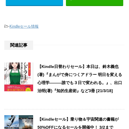
-
Kindleセール情報
関連記事
【Kindle日替わりセール】本日は、鈴木義也
(著)『まんがで身につくアドラー 明日を変える
心理学―――誰でも３日で変われる。』、出口
治明(著)『知的生産術』など3冊 [21/3/18]
【Kindleセール】乗り物＆宇宙関連の書籍が
50%OFFになるセールを開催中！ 3/2まで