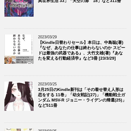
異世界生活 33」「天空の扉 18」など311冊
2023/03/29
【Kindle日替わりセール】本日は、中島聡(著)
『なぜ、あなたの仕事は終わらないのか スピー
ドは最強の武器である』、大竹文雄(著)『あな
たを変える行動経済学』など3冊 [23/3/29]
2023/03/25
3月25日のKindle新刊は「その着せ替え人形は
恋をする 11巻」「幼女戦記(27)」「機動戦士ガ
ンダム MSV-R ジョニー・ライデンの帰還(25)」
など511冊