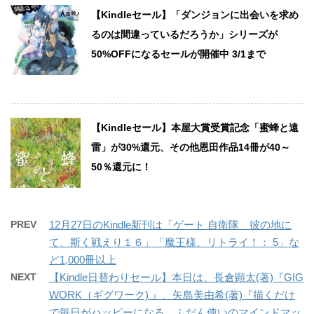
【Kindleセール】「ダンジョンに出会いを求め
るのは間違っているだろうか」シリーズが
50%OFFになるセールが開催中 3/1まで
【Kindleセール】本屋大賞受賞記念「蜜蜂と遠
雷」が30%還元、その他恩田作品14冊が40～
50％還元に！
PREV
12月27日のKindle新刊は「ゲート 自衛隊 彼の地に
て、斯く戦えり１６」「魔王様、リトライ！： 5」な
ど1,000冊以上
NEXT
【Kindle日替わりセール】本日は、長倉顕太(著)『GIG
WORK（ギグワーク) 』、矢島美由希(著)『描くだけ
で毎日がハッピーになる ふだん使いのマインドマッ