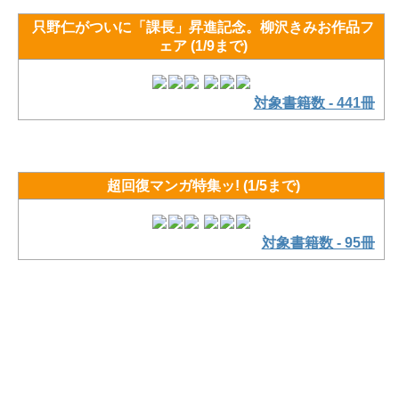
只野仁がついに「課長」昇進記念。柳沢きみお作品フ
ェア (1/9まで)
対象書籍数 - 441冊
超回復マンガ特集ッ! (1/5まで)
対象書籍数 - 95冊