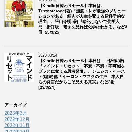
2023/03/25
【Kindle日替わりセール】本日は、
Testosterone(著)『超筋トレが最強のソリュー
ションである 筋肉が人生を変える超科学的な
理由』、平山令明(著)『暗記しないで化学入
門 新訂版 電子を見れば化学はわかる』など3
冊 [23/3/25]
2023/03/24
【Kindle日替わりセール】本日は、上阪徹(著)
『マインド・リセット 不安・不満・不可能を
プラスに変える思考習慣』、ジェシカ・イース
ト(編集)他『イーロン・マスクの生声 本人自
らの発言だからこそ見える真実』など3冊
[23/3/24]
アーカイブ
2023年3月
2022年12月
2022年11月
2022年10月