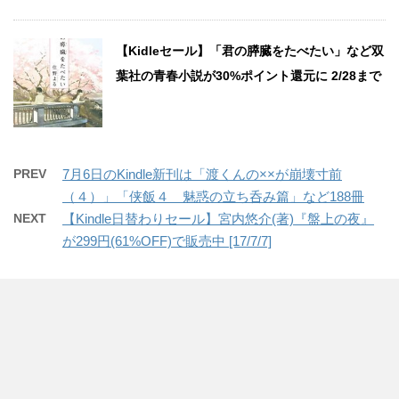
【Kidleセール】「君の膵臓をたべたい」など双
葉社の青春小説が30%ポイント還元に 2/28まで
PREV
7月6日のKindle新刊は「渡くんの××が崩壊寸前
（４）」「侠飯４ 魅惑の立ち呑み篇」など188冊
NEXT
【Kindle日替わりセール】宮内悠介(著)『盤上の夜』
が299円(61%OFF)で販売中 [17/7/7]