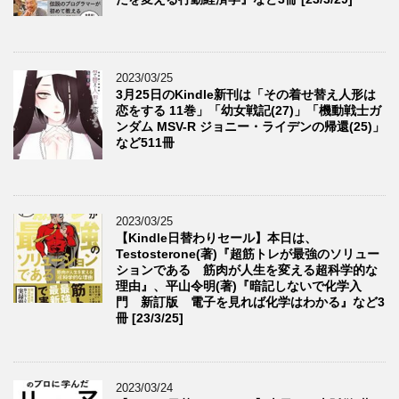
2023/03/25
3月25日のKindle新刊は「その着せ替え人形は
恋をする 11巻」「幼女戦記(27)」「機動戦士ガ
ンダム MSV-R ジョニー・ライデンの帰還(25)」
など511冊
2023/03/25
【Kindle日替わりセール】本日は、
Testosterone(著)『超筋トレが最強のソリュー
ションである 筋肉が人生を変える超科学的な
理由』、平山令明(著)『暗記しないで化学入
門 新訂版 電子を見れば化学はわかる』など3
冊 [23/3/25]
2023/03/24