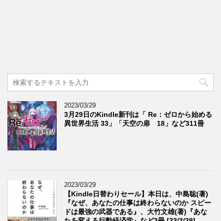
2023/03/29
3月29日のKindle新刊は「 Re：ゼロから始める
異世界生活 33」「天空の扉 18」など311冊
2023/03/29
【Kindle日替わりセール】本日は、中島聡(著)
『なぜ、あなたの仕事は終わらないのか スピー
ドは最強の武器である』、大竹文雄(著)『あな
たを変える行動経済学』など3冊 [23/3/29]