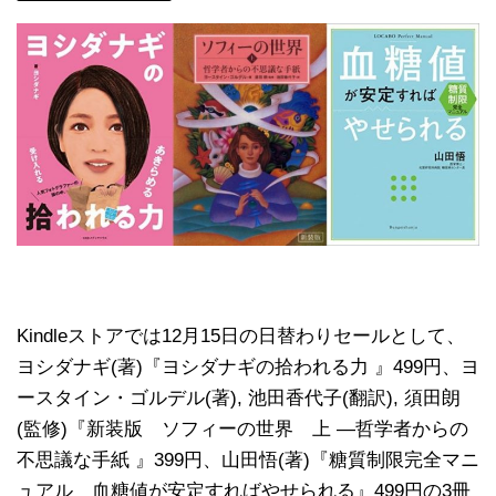
Kindleストアでは12月15日の日替わりセールとして、
ヨシダナギ(著)『ヨシダナギの拾われる力 』499円、ヨ
ースタイン・ゴルデル(著), 池田香代子(翻訳), 須田朗
(監修)『新装版 ソフィーの世界 上 ―哲学者からの
不思議な手紙 』399円、山田悟(著)『糖質制限完全マニ
ュアル 血糖値が安定すればやせられる』499円の3冊