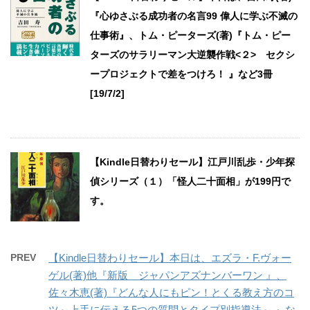
『心ゆさぶる成功者の名言99 偉人に学ぶ不滅の
仕事術』、トム・ピーターズ(著)『トム・ピー
ターズのサラリーマン大逆襲作戦<２> セクシ
ープロジェクトで差をつけろ！ 』など3冊
[19/7/2]
【Kindle日替わりセール】江戸川乱歩・少年探
偵シリーズ（１）「怪人二十面相」が199円で
す。
PREV
【Kindle日替わりセール】本日は、エズラ・F.ヴォー
ゲル(著)他『新版 ジャパンアズナンバーワン 』、
佐々木恵(著)『どんな人にもピン！とくる教え方のコ
ツ～上手に伝える5つの質問とタイプ別指導法～ 』な