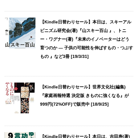
【Kindle日替わりセール】本日は、スキーアル
ピニズム研究会(著)『山スキー百山 』、トニ
ー・ワグナー(著)『未来のイノベーターはどう
育つのか ― 子供の可能性を伸ばすもの・つぶす
もの 』など3冊 [19/3/31]
【Kindle日替わりセール】世界文化社(編集)
『家庭画報特選 決定版 きものに強くなる』が
999円(72%OFF)で販売中 [18/9/25]
【Kindle日替わりセール】本日は、吉田寿(著)