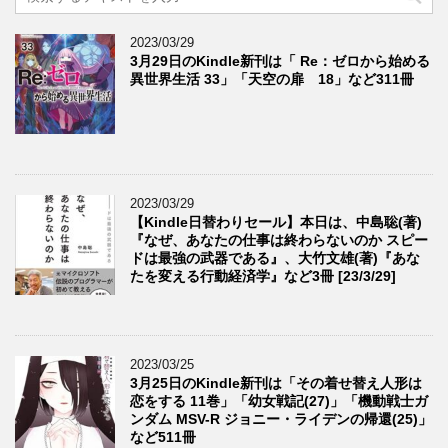
2023/03/29
3月29日のKindle新刊は「 Re：ゼロから始める
異世界生活 33」「天空の扉 18」など311冊
2023/03/29
【Kindle日替わりセール】本日は、中島聡(著)
『なぜ、あなたの仕事は終わらないのか スピー
ドは最強の武器である』、大竹文雄(著)『あな
たを変える行動経済学』など3冊 [23/3/29]
2023/03/25
3月25日のKindle新刊は「その着せ替え人形は
恋をする 11巻」「幼女戦記(27)」「機動戦士ガ
ンダム MSV-R ジョニー・ライデンの帰還(25)」
など511冊