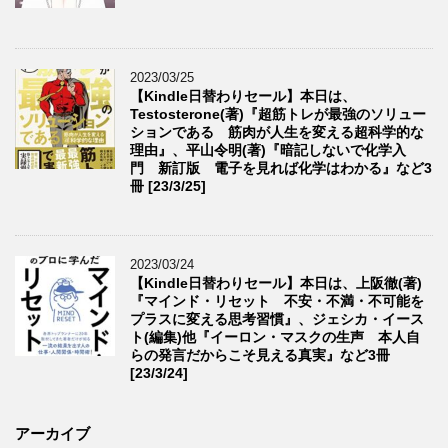
2023/03/25
【Kindle日替わりセール】本日は、
Testosterone(著)『超筋トレが最強のソリュー
ションである 筋肉が人生を変える超科学的な
理由』、平山令明(著)『暗記しないで化学入
門 新訂版 電子を見れば化学はわかる』など3
冊 [23/3/25]
2023/03/24
【Kindle日替わりセール】本日は、上阪徹(著)
『マインド・リセット 不安・不満・不可能を
プラスに変える思考習慣』、ジェシカ・イース
ト(編集)他『イーロン・マスクの生声 本人自
らの発言だからこそ見える真実』など3冊
[23/3/24]
アーカイブ