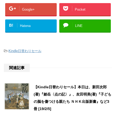
Google+
Pocket
B!
Hatena
LINE
-
Kindle日替わりセール
関連記事
【Kindle日替わりセール】本日は、新田次郎
(著)『劒岳〈点の記〉』、友田明美(著)『子ども
の脳を傷つける親たち ＮＨＫ出版新書』など3
冊 [19/2/5]