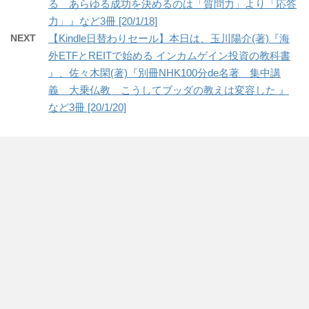
る あらゆる成功を決めるのは「質問力」より「応答
力」』など3冊 [20/1/18]
NEXT
【Kindle日替わりセール】本日は、玉川陽介(著)『海
外ETFとREITで始める インカムゲイン投資の教科書
』、佐々木閑(著)『別冊NHK100分de名著 集中講
義 大乗仏教 こうしてブッダの教えは変容した 』
など3冊 [20/1/20]