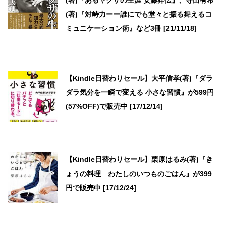
(著)『あるヤクザの生涯 安藤昇伝』、寺田有希
(著)『対峙力ーー誰にでも堂々と振る舞えるコ
ミュニケーション術』など3冊 [21/11/18]
【Kindle日替わりセール】大平信孝(著)『ダラ
ダラ気分を一瞬で変える 小さな習慣』が599円
(57%OFF)で販売中 [17/12/14]
【Kindle日替わりセール】栗原はるみ(著)『き
ょうの料理 わたしのいつものごはん』が399
円で販売中 [17/12/24]