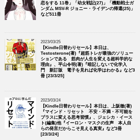
恋をする 11巻」「幼女戦記(27)」「機動戦士ガ
ンダム MSV-R ジョニー・ライデンの帰還(25)」
など511冊
2023/03/25
【Kindle日替わりセール】本日は、
Testosterone(著)『超筋トレが最強のソリュー
ションである 筋肉が人生を変える超科学的な
理由』、平山令明(著)『暗記しないで化学入
門 新訂版 電子を見れば化学はわかる』など3
冊 [23/3/25]
2023/03/24
【Kindle日替わりセール】本日は、上阪徹(著)
『マインド・リセット 不安・不満・不可能を
プラスに変える思考習慣』、ジェシカ・イース
ト(編集)他『イーロン・マスクの生声 本人自
らの発言だからこそ見える真実』など3冊
[23/3/24]