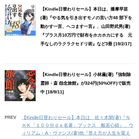
【Kindle日替わりセール】本日は、播摩早苗
(著)『やる気を引き出すモノの言い方48 部下を
動かす一言、ヘコます一言』、山田野武男(著)
『プラス月10万円で財布をホカホカにする 元
手なしのラクラクセドリ術』など3冊 [19/2/17]
【Kindle日替わりセール】小林薫(著)『強制除
霊師・斎 怨念旅館』が324円(50%OFF)で販売
中 [18/9/11]
PREV
【Kindle日替わりセール】本日は、佐々木閑(著)『Ｎ
ＨＫ「１００分ｄｅ名著」ブックス 般若心経』、ウ
ィリアム・A・ヴァンス(著)他『答え方が人生を変え