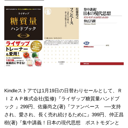
Kindleストアでは1月19日の日替わりセールとして、Ｒ
ＩＺＡＰ株式会社(監修)『ライザップ糖質量ハンドブ
ック 』299円、佐藤尚之(著)『ファンベース ──支持
され、愛され、長く売れ続けるために』399円、仲正昌
樹(著)『集中講義！日本の現代思想 ポストモダンと