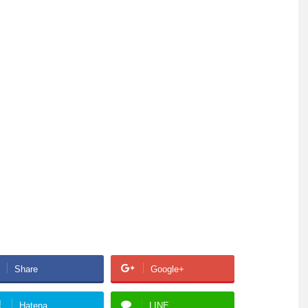
Share
Google+
!
Hatena
LINE