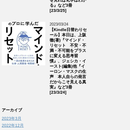
る』など3冊
[23/3/25]
2023/03/24
【Kindle日替わりセ
ール】本日は、上阪
徹(著)『マインド・
リセット 不安・不
満・不可能をプラス
に変える思考習
慣』、ジェシカ・イ
ースト(編集)他『イ
ーロン・マスクの生
声 本人自らの発言
だからこそ見える真
実』など3冊
[23/3/24]
アーカイブ
2023年3月
2022年12月