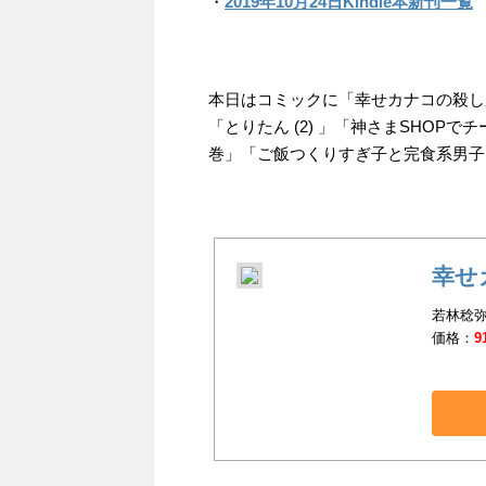
・
2019年10月24日Kindle本新刊一覧
本日はコミックに「幸せカナコの殺し屋
「とりたん (2) 」「神さまSHOP
巻」「ご飯つくりすぎ子と完食系男子 
幸せ
若林稔弥
価格：
9