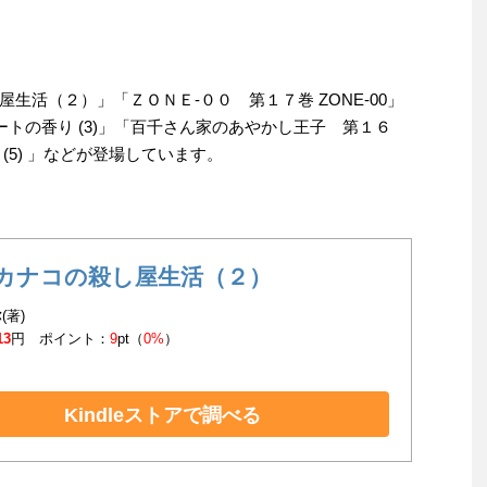
生活（２）」「ＺＯＮＥ‐００ 第１７巻 ZONE-00」
でチートの香り (3)」「百千さん家のあやかし王子 第１６
(5) 」などが登場しています。
カナコの殺し屋生活（２）
(著)
13
円 ポイント：
9
pt（
0%
）
Kindleストアで調べる