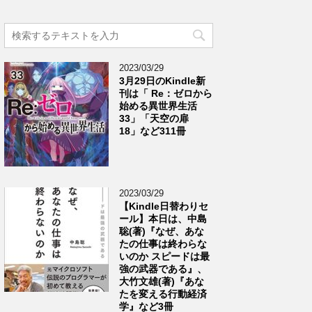
2023/03/29
3月29日のKindle新
刊は「 Re：ゼロから
始める異世界生活
33」「天空の扉
18」など311冊
2023/03/29
【Kindle日替わりセ
ール】本日は、中島
聡(著)『なぜ、あな
たの仕事は終わらな
いのか スピードは最
強の武器である』、
大竹文雄(著)『あな
たを変える行動経済
学』など3冊