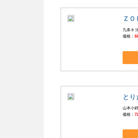
ＺＯ
九条キヨ
価格：
6
とりた
山本小鉄
価格：
7