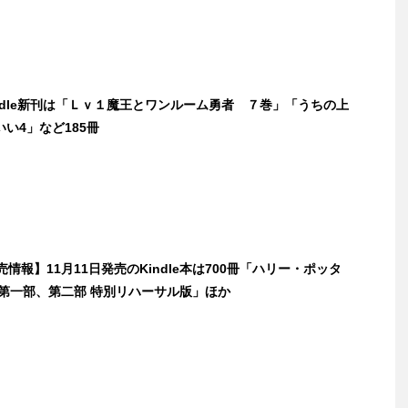
indle新刊は「Ｌｖ１魔王とワンルーム勇者 ７巻」「うちの上
い4」など185冊
発売情報】11月11日発売のKindle本は700冊「ハリー・ポッタ
 第一部、第二部 特別リハーサル版」ほか