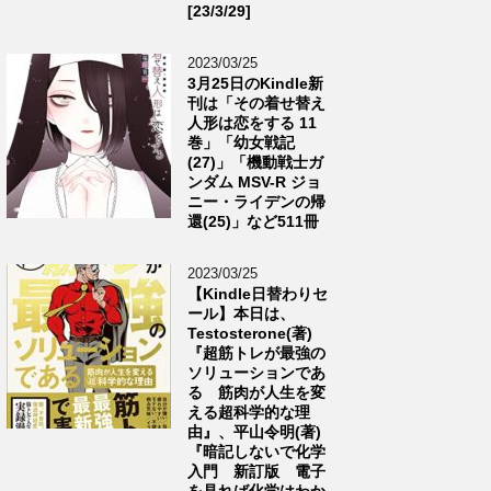
[23/3/29]
2023/03/25
3月25日のKindle新
刊は「その着せ替え
人形は恋をする 11
巻」「幼女戦記
(27)」「機動戦士ガ
ンダム MSV-R ジョ
ニー・ライデンの帰
還(25)」など511冊
2023/03/25
【Kindle日替わりセ
ール】本日は、
Testosterone(著)
『超筋トレが最強の
ソリューションであ
る 筋肉が人生を変
える超科学的な理
由』、平山令明(著)
『暗記しないで化学
入門 新訂版 電子
を見れば化学はわか