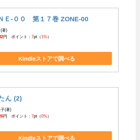
ＮＥ‐００ 第１７巻 ZONE-00
(著)
82
円 ポイント：
7
pt（
1%
）
Kindleストアで調べる
ん (2)
子(著)
26
円 ポイント：
7
pt（
0%
）
Kindleストアで調べる