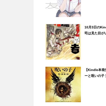
10月3日のK
司は見た目がい
【Kindle本
ーと呪いの子