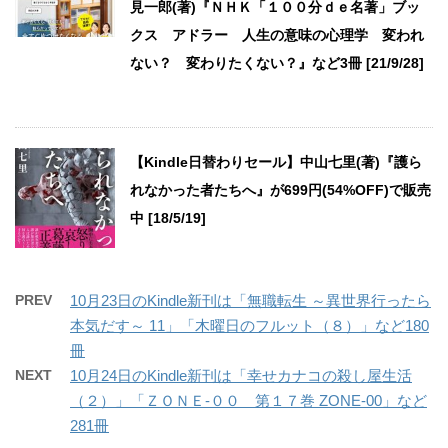
見一郎(著)『ＮＨＫ「１００分ｄｅ名著」ブッ
クス アドラー 人生の意味の心理学 変われ
ない？ 変わりたくない？』など3冊 [21/9/28]
【Kindle日替わりセール】中山七里(著)『護ら
れなかった者たちへ』が699円(54%OFF)で販売
中 [18/5/19]
PREV
10月23日のKindle新刊は「無職転生 ～異世界行ったら
本気だす～ 11」「木曜日のフルット（８）」など180
冊
NEXT
10月24日のKindle新刊は「幸せカナコの殺し屋生活
（２）」「ＺＯＮＥ‐００ 第１７巻 ZONE-00」など
281冊