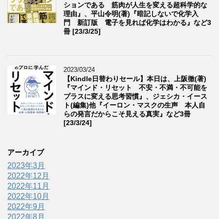
ションである 筋肉が人生を変える超科学的な
理由』、平山令明(著)『暗記しないで化学入
門 新訂版 電子を見れば化学はわかる』など3
冊 [23/3/25]
2023/03/24
【Kindle日替わりセール】本日は、上阪徹(著)
『マインド・リセット 不安・不満・不可能を
プラスに変える思考習慣』、ジェシカ・イース
ト(編集)他『イーロン・マスクの生声 本人自
らの発言だからこそ見える真実』など3冊
[23/3/24]
アーカイブ
2023年3月
2022年12月
2022年11月
2022年10月
2022年9月
2022年8月