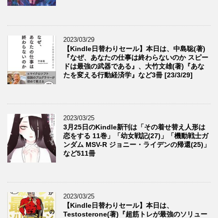
2023/03/29
【Kindle日替わりセール】本日は、中島聡(著)
『なぜ、あなたの仕事は終わらないのか スピー
ドは最強の武器である』、大竹文雄(著)『あな
たを変える行動経済学』など3冊 [23/3/29]
2023/03/25
3月25日のKindle新刊は「その着せ替え人形は
恋をする 11巻」「幼女戦記(27)」「機動戦士ガ
ンダム MSV-R ジョニー・ライデンの帰還(25)」
など511冊
2023/03/25
【Kindle日替わりセール】本日は、
Testosterone(著)『超筋トレが最強のソリュー