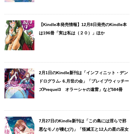
【Kindle本発売情報】12月8日発売のKindle本
は196冊「実は私は（２０）」ほか
2月1日のKindle新刊は「インフィニット・デン
ドログラム- 6.月世の会」「ブレイブウィッチー
ズPrequel3 オラーシャの遠雷」など584冊
7月27日のKindle新刊は「この島には淫らで邪
悪なモノが棲む(7)」「怪滅王と12人の星の巫女