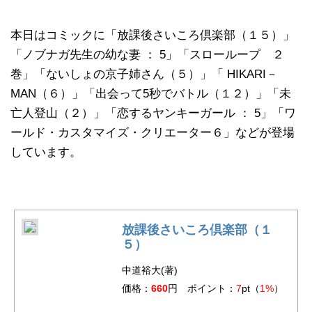
本日はコミックに「放課後さいころ倶楽部（１５）」
「ノブナガ先生の幼な妻 ： 5」「スローループ ２
巻」「ないしょの京子姉さん（５）」「 HIKARI－
MAN（６）」「出会って5秒でバトル（１２）」「未
亡人登山（２）」「恋するヤンキーガール ： 5」「ワ
ールド・カスタマイズ・クリエーター６」などが登場
しています。
放課後さいころ倶楽部（１
５）
中道裕大(著)
価格：
660
円 ポイント：
7
pt（
1%
）