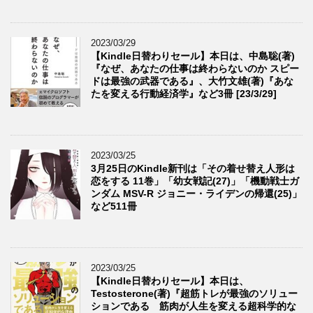
2023/03/29
【Kindle日替わりセール】本日は、中島聡(著)
『なぜ、あなたの仕事は終わらないのか スピー
ドは最強の武器である』、大竹文雄(著)『あな
たを変える行動経済学』など3冊 [23/3/29]
2023/03/25
3月25日のKindle新刊は「その着せ替え人形は
恋をする 11巻」「幼女戦記(27)」「機動戦士ガ
ンダム MSV-R ジョニー・ライデンの帰還(25)」
など511冊
2023/03/25
【Kindle日替わりセール】本日は、
Testosterone(著)『超筋トレが最強のソリュー
ションである 筋肉が人生を変える超科学的な