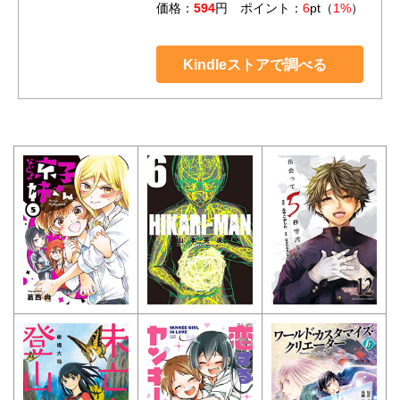
価格：
594
円 ポイント：
6
pt（
1%
）
Kindleストアで調べる