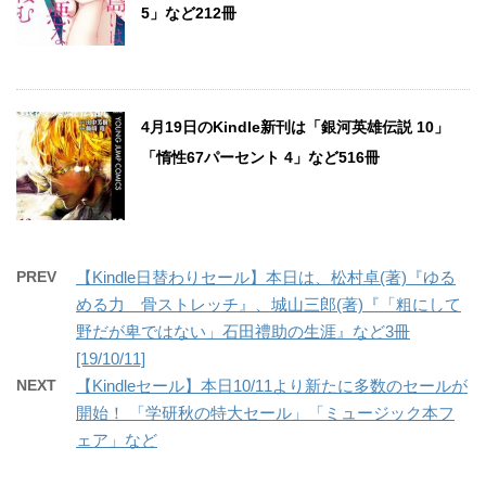
5」など212冊
4月19日のKindle新刊は「銀河英雄伝説 10」
「惰性67パーセント 4」など516冊
PREV
【Kindle日替わりセール】本日は、松村卓(著)『ゆる
める力 骨ストレッチ』、城山三郎(著)『「粗にして
野だが卑ではない」石田禮助の生涯』など3冊
[19/10/11]
NEXT
【Kindleセール】本日10/11より新たに多数のセールが
開始！ 「学研秋の特大セール」「ミュージック本フ
ェア」など