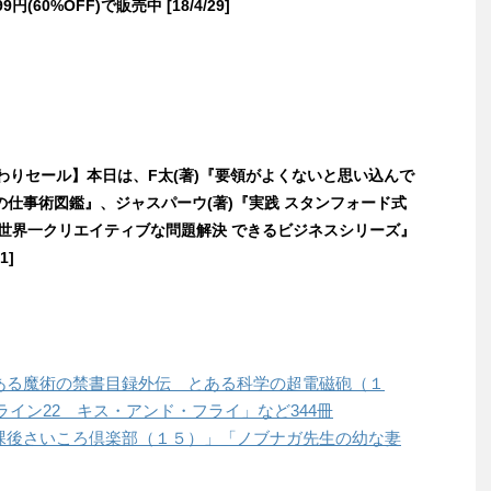
円(60%OFF)で販売中 [18/4/29]
日替わりセール】本日は、F太(著)『要領がよくないと思い込んで
の仕事術図鑑』、ジャスパーウ(著)『実践 スタンフォード式
 世界一クリエイティブな問題解決 できるビジネスシリーズ』
1]
は「とある魔術の禁書目録外伝 とある科学の超電磁砲（１
イン22 キス・アンド・フライ」など344冊
は「放課後さいころ倶楽部（１５）」「ノブナガ先生の幼な妻