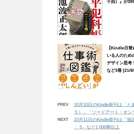
十四）』が3999
【Kindle
いる人のため
デザイン思考
など3冊 [21/8/
PREV
10月10日のKindle新刊
５）」「ソードアート・オンラ
NEXT
10月11日のKindle新刊
： 5」など1,000冊以上