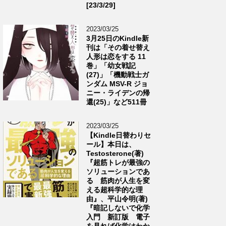
[23/3/29]
2023/03/25
3月25日のKindle新
刊は「その着せ替え
人形は恋をする 11
巻」「幼女戦記
(27)」「機動戦士ガ
ンダム MSV-R ジョ
ニー・ライデンの帰
還(25)」など511冊
2023/03/25
【Kindle日替わりセ
ール】本日は、
Testosterone(著)
『超筋トレが最強の
ソリューションであ
る 筋肉が人生を変
える超科学的な理
由』、平山令明(著)
『暗記しないで化学
入門 新訂版 電子
を見れば化学はわか