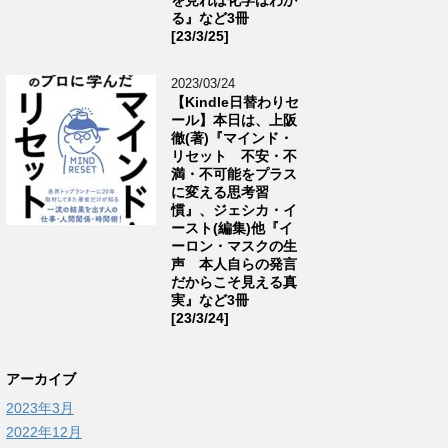
る』など3冊
[23/3/25]
2023/03/24
【Kindle日替わりセ
ール】本日は、上阪
徹(著)『マインド・
リセット 不安・不
満・不可能をプラス
に変える思考習
慣』、ジェシカ・イ
ースト(編集)他『イ
ーロン・マスクの生
声 本人自らの発言
だからこそ見える真
実』など3冊
[23/3/24]
アーカイブ
2023年3月
2022年12月