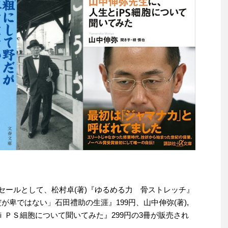
替わりセールとして、松村卓(著)『ゆるめる力 骨ストレッチ』
だが卑ではない」石田禮助の生涯』199円、山中伸弥(著),
ｉＰＳ細胞について聞いてみた』299円の3冊が販売され