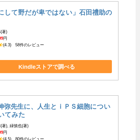
にして野だが卑ではない」石田禮助の
(著)
99
円
(4.3)
58件のレビュー
Kindleストアで調べる
伸弥先生に、人生とｉＰＳ細胞につい
いてみた
著), 緑慎也(著)
99
円
(4.5)
80件のレビュー