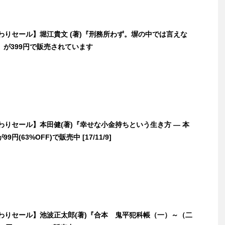
日替わりセール】堀江貴文 (著)『刑務所わず。塀の中では言えな
』が399円で販売されています
日替わりセール】本田健(著)『幸せな小金持ちという生き方 ― 本
円(63%OFF)で販売中 [17/11/9]
日替わりセール】池波正太郎(著)『合本 鬼平犯科帳（一）～（二