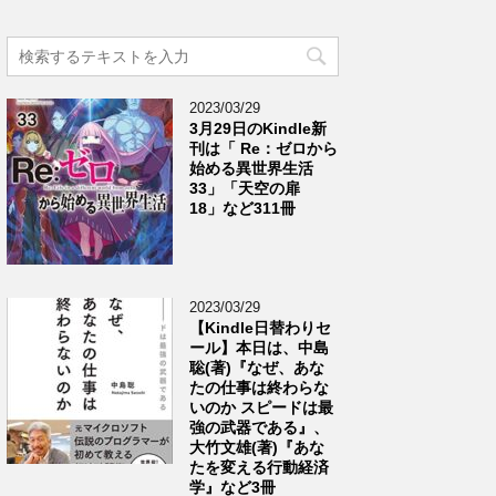
2023/03/29
3月29日のKindle新
刊は「 Re：ゼロから
始める異世界生活
33」「天空の扉
18」など311冊
2023/03/29
【Kindle日替わりセ
ール】本日は、中島
聡(著)『なぜ、あな
たの仕事は終わらな
いのか スピードは最
強の武器である』、
大竹文雄(著)『あな
たを変える行動経済
学』など3冊