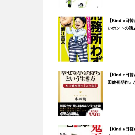
【Kindle
いホントの話
【Kindle
田健初期作』が99
【Kindle