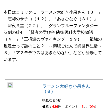
本日はコミックに「ラーメン大好き小泉さん（８）」
「忘却のサチコ（１２）」「あさひなぐ（３１）」
「深夜食堂（２２）」「グランブルーファンタジー
双剣の絆4」「賢者の学び舎 防衛医科大学校物語
（４）」「王様達のヴァイキング（１９）」「最強の
鑑定士って誰のこと？ ～満腹ごはんで異世界生活～
３」「アスモデウスはあきらめない」などが登場して
います。
ラーメン大好き小泉さん
（８）
鳴見なる(著)
価格：
626
円 ポイント：
6
pt（
0%
）