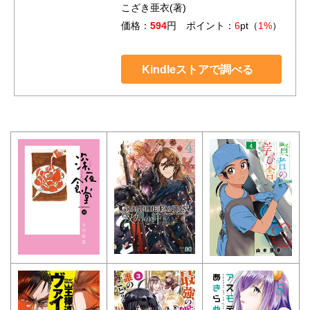
こざき亜衣(著)
価格：
594
円 ポイント：
6
pt（
1%
）
Kindleストアで調べる