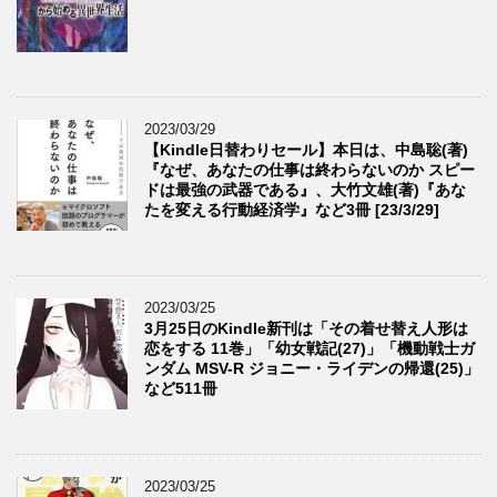
2023/03/29
【Kindle日替わりセール】本日は、中島聡(著)
『なぜ、あなたの仕事は終わらないのか スピー
ドは最強の武器である』、大竹文雄(著)『あな
たを変える行動経済学』など3冊 [23/3/29]
2023/03/25
3月25日のKindle新刊は「その着せ替え人形は
恋をする 11巻」「幼女戦記(27)」「機動戦士ガ
ンダム MSV-R ジョニー・ライデンの帰還(25)」
など511冊
2023/03/25