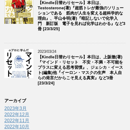
【Kindle日替わりセール】本日は、
Testosterone(著)『超筋トレが最強のソリュー
ションである 筋肉が人生を変える超科学的な
理由』、平山令明(著)『暗記しないで化学入
門 新訂版 電子を見れば化学はわかる』など3
冊 [23/3/25]
2023/03/24
【Kindle日替わりセール】本日は、上阪徹(著)
『マインド・リセット 不安・不満・不可能を
プラスに変える思考習慣』、ジェシカ・イース
ト(編集)他『イーロン・マスクの生声 本人自
らの発言だからこそ見える真実』など3冊
[23/3/24]
アーカイブ
2023年3月
2022年12月
2022年11月
2022年10月