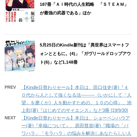
187冊「ＡＩ時代の人生戦略 「ＳＴＥＡＭ」
が最強の武器である」ほか
5月25日のKindle新刊は「異世界はスマートフ
ォンとともに。(4)」「ガヴリールドロップアウ
ト(6)」など1,148冊
PREV
【Kindle日替わりセール】本日は、田口佳史(著)『４
０代から人として強くなる法―――《いかにして「人
望」を磨くか》人を動かすための、１０の心得』、池
上彰(著)『はじめてのサイエンス』など3冊 [19/9/30]
NEXT
【Kindle日替わりセール】本日は、ショーペンハウア
ー(著)『幸福について』、原田彗資(著)『職場の「パ
ワハラ」「モラハラ」の悩みを解決しあなたらしい人