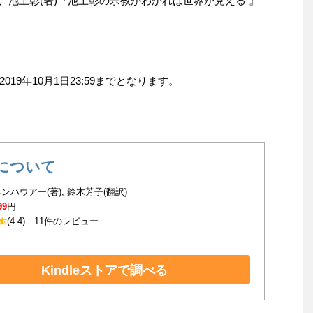
円、池上彰(著)『池上彰の宗教がわかれば世界が見える 』
9年10月1日23:59までとなります。
について
ンハウアー(著), 鈴木芳子(翻訳)
99
円
(4.4)
11件のレビュー
Kindleストアで調べる