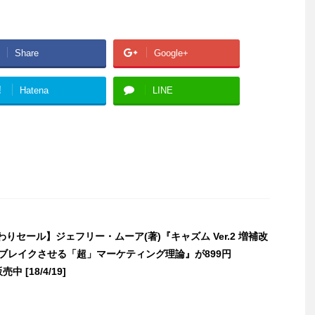
Share
Google+
!
Hatena
LINE
替わりセール】ジェフリー・ムーア(著)『キャズム Ver.2 増補改
をブレイクさせる「超」マーケティング理論』が899円
売中 [18/4/19]