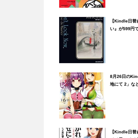
【Kindle
い』が599円
8月26日のK
地にて 2」など
【Kindle