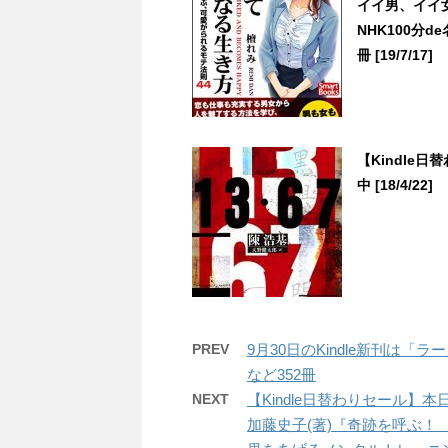
イイ男、イイ
NHK100分
冊 [19/7/17]
【Kindle日
中 [18/4/22]
PREV
9月30日のKindle新刊は
など352冊
NEXT
【Kindle日替わりセール】
加藤史子(著)『奇跡を呼ぶ