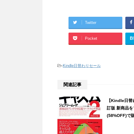
Twitter
B
Pocket
-
Kindle日替わりセール
関連記事
【Kindle日
訂版 新商品
(58%OFF)で販