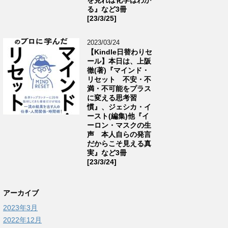
る』など3冊
[23/3/25]
2023/03/24
【Kindle日替わりセ
ール】本日は、上阪
徹(著)『マインド・
リセット 不安・不
満・不可能をプラス
に変える思考習
慣』、ジェシカ・イ
ースト(編集)他『イ
ーロン・マスクの生
声 本人自らの発言
だからこそ見える真
実』など3冊
[23/3/24]
アーカイブ
2023年3月
2022年12月