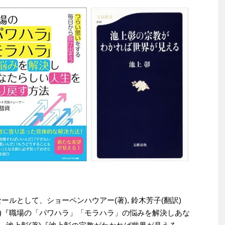
りセールとして、ショーペンハウアー(著), 鈴木芳子(翻訳)
著)『職場の「パワハラ」「モラハラ」の悩みを解決しあな