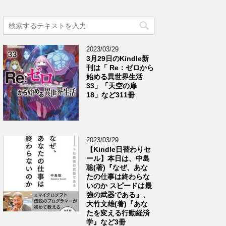
2023/03/29
3月29日のKindle新
刊は「 Re：ゼロから
始める異世界生活
33」「天空の扉
18」など311冊
2023/03/29
【Kindle日替わりセ
ール】本日は、中島
聡(著)『なぜ、あな
たの仕事は終わらな
いのか スピードは最
強の武器である』、
大竹文雄(著)『あな
たを変える行動経済
学』など3冊