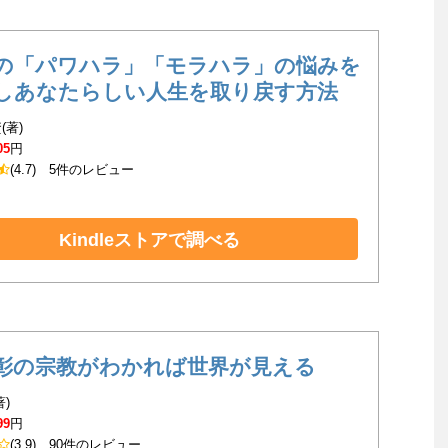
の「パワハラ」「モラハラ」の悩みを
しあなたらしい人生を取り戻す方法
(著)
05
円
(4.7)
5件のレビュー
Kindleストアで調べる
彰の宗教がわかれば世界が見える
著)
99
円
(3.9)
90件のレビュー