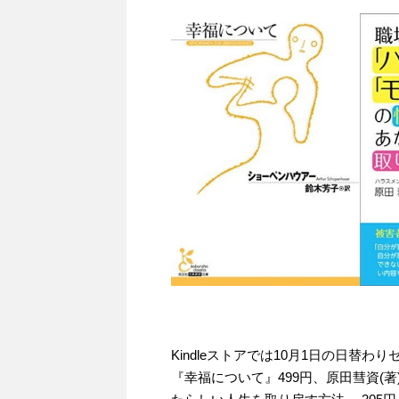
Kindleストアでは10月1日の日替わ
『幸福について』499円、原田彗資(