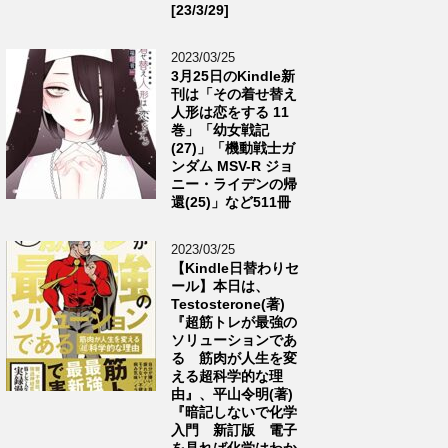
[23/3/29]
2023/03/25
3月25日のKindle新
刊は「その着せ替え
人形は恋をする 11
巻」「幼女戦記
(27)」「機動戦士ガ
ンダム MSV-R ジョ
ニー・ライデンの帰
還(25)」など511冊
2023/03/25
【Kindle日替わりセ
ール】本日は、
Testosterone(著)
『超筋トレが最強の
ソリューションであ
る 筋肉が人生を変
える超科学的な理
由』、平山令明(著)
『暗記しないで化学
入門 新訂版 電子
を見れば化学はわか