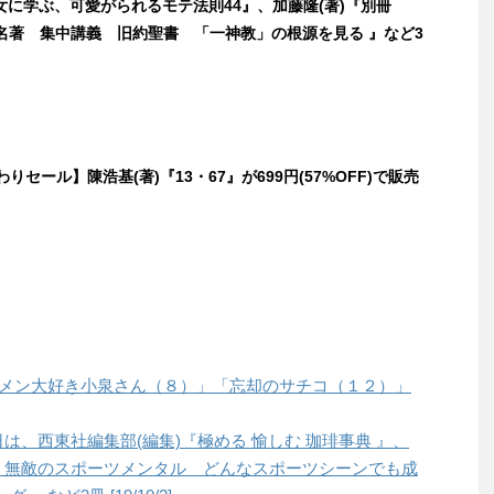
女に学ぶ、可愛がられるモテ法則44』、加藤隆(著)『別冊
de名著 集中講義 旧約聖書 「一神教」の根源を見る 』など3
替わりセール】陳浩基(著)『13・67』が699円(57%OFF)で販売
「ラーメン大好き小泉さん（８）」「忘却のサチコ（１２）」
本日は、西東社編集部(編集)『極める 愉しむ 珈琲事典 』、
！ 無敵のスポーツメンタル どんなスポーツシーンでも成