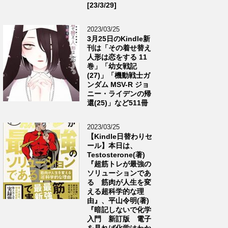
[23/3/29]
2023/03/25
3月25日のKindle新
刊は「その着せ替え
人形は恋をする 11
巻」「幼女戦記
(27)」「機動戦士ガ
ンダム MSV-R ジョ
ニー・ライデンの帰
還(25)」など511冊
2023/03/25
【Kindle日替わりセ
ール】本日は、
Testosterone(著)
『超筋トレが最強の
ソリューションであ
る 筋肉が人生を変
える超科学的な理
由』、平山令明(著)
『暗記しないで化学
入門 新訂版 電子
を見れば化学はわか