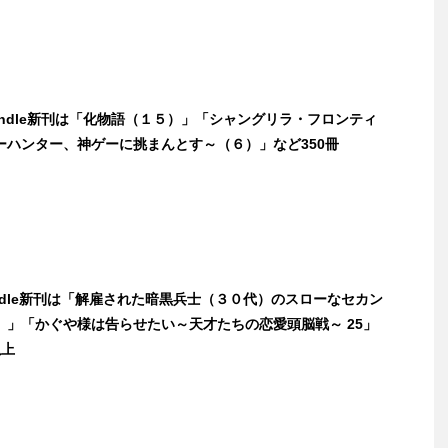
Kindle新刊は「化物語（１５）」「シャングリラ・フロンティ
ーハンター、神ゲーに挑まんとす～（６）」など350冊
indle新刊は「解雇された暗黒兵士（３０代）のスローなセカン
）」「かぐや様は告らせたい～天才たちの恋愛頭脳戦～ 25」
以上