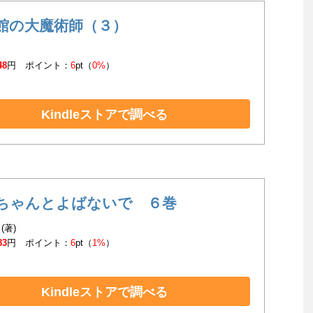
館の大魔術師（３）
48
円 ポイント：
6
pt（
0%
）
Kindleストアで調べる
ちゃんとよばないで ６巻
(著)
83
円 ポイント：
6
pt（
1%
）
Kindleストアで調べる