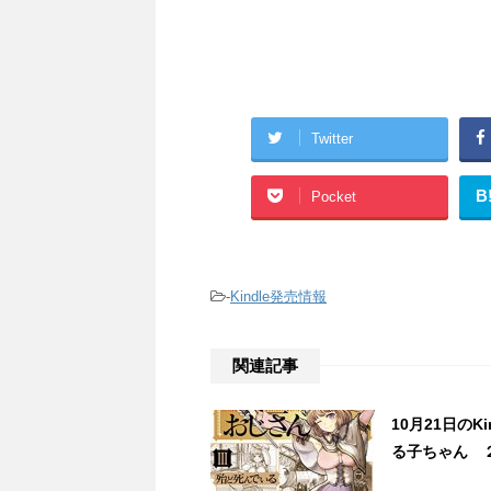
Twitter
B
Pocket
-
Kindle発売情報
関連記事
10月21日の
る子ちゃん ２