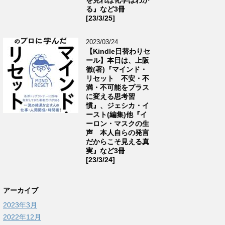
る』など3冊
[23/3/25]
2023/03/24
【Kindle日替わりセ
ール】本日は、上阪
徹(著)『マインド・
リセット 不安・不
満・不可能をプラス
に変える思考習
慣』、ジェシカ・イ
ースト(編集)他『イ
ーロン・マスクの生
声 本人自らの発言
だからこそ見える真
実』など3冊
[23/3/24]
アーカイブ
2023年3月
2022年12月