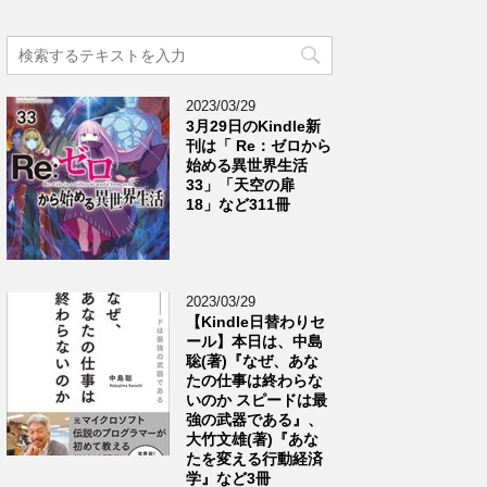
2023/03/29
3月29日のKindle新
刊は「 Re：ゼロから
始める異世界生活
33」「天空の扉
18」など311冊
2023/03/29
【Kindle日替わりセ
ール】本日は、中島
聡(著)『なぜ、あな
たの仕事は終わらな
いのか スピードは最
強の武器である』、
大竹文雄(著)『あな
たを変える行動経済
学』など3冊