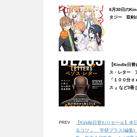
6月30日のK
タジー 双剣の
【Kindle
ス・レター ア
「１００分ｄｅ
ス 』など3冊 [2
PREV
【Kindle日替わりセール】
るコツ 』、学研プラス(編集