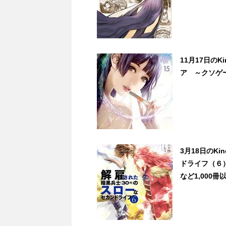
11月17日の
ア ～クソゲ
3月18日のK
ドライフ（６
など1,000冊