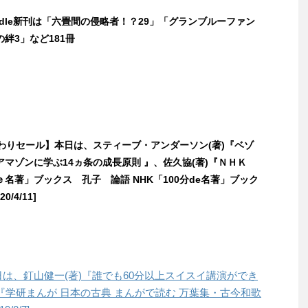
indle新刊は「六畳間の侵略者！？29」「グランブルーファン
絆3」など181冊
日替わりセール】本日は、スティーブ・アンダーソン(著)『ベゾ
マゾンに学ぶ14ヵ条の成長原則 』、佐久協(著)『ＮＨＫ
名著」ブックス 孔子 論語 NHK「100分de名著」ブック
0/4/11]
本日は、釘山健一(著)『誰でも60分以上スイスイ講演ができ
)『学研まんが 日本の古典 まんがで読む 万葉集・古今和歌