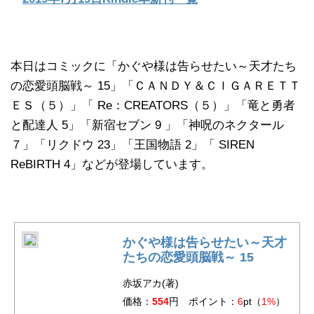
本日はコミックに「かぐや様は告らせたい～天才たち
の恋愛頭脳戦～ 15」「ＣＡＮＤＹ＆ＣＩＧＡＲＥＴＴ
ＥＳ（５）」「 Re：CREATORS（５）」「竜と勇者
と配達人 5」「新宿セブン 9 」「神呪のネクタール
７」「リクドウ 23」「王国物語 2」「 SIREN
ReBIRTH 4」などが登場しています。
かぐや様は告らせたい～天才
たちの恋愛頭脳戦～ 15
赤坂アカ(著)
価格：
554
円 ポイント：
6
pt（
1%
）