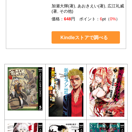
加瀬大輝(著), あおきえい(著), 広江礼威
(著, その他)
価格：
648
円 ポイント：
6
pt（
0%
）
Kindleストアで調べる