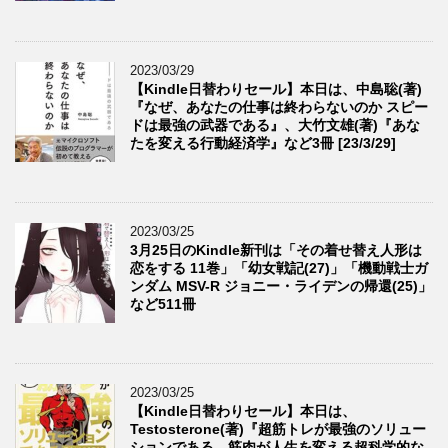
2023/03/29
【Kindle日替わりセール】本日は、中島聡(著)
『なぜ、あなたの仕事は終わらないのか スピー
ドは最強の武器である』、大竹文雄(著)『あな
たを変える行動経済学』など3冊 [23/3/29]
2023/03/25
3月25日のKindle新刊は「その着せ替え人形は
恋をする 11巻」「幼女戦記(27)」「機動戦士ガ
ンダム MSV-R ジョニー・ライデンの帰還(25)」
など511冊
2023/03/25
【Kindle日替わりセール】本日は、
Testosterone(著)『超筋トレが最強のソリュー
ションである 筋肉が人生を変える超科学的な