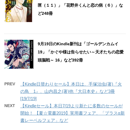
匣（１１）」「花野井くんと恋の病（６）」な
ど248冊
9月19日のKindle新刊は「ゴールデンカムイ
19」「かぐや様は告らせたい～天才たちの恋愛
頭脳戦～ 16」など392冊
PREV
【Kindle日替わりセール】本日は、手塚治虫(著)『火
の鳥 1』、山内昌之(著)他『大日本史』など3冊
[19/7/19]
NEXT
【Kindleセール】本日7/19より新たに多数のセールが
開始！ 【夏☆電書2019】実用書フェア、「プラスα新
書レーベルフェア」など