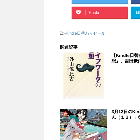
B
Pocket
-
Kindle日替わりセール
関連記事
【Kindle
想』、吉田豪(著
3月12日のK
ん（１３）」な