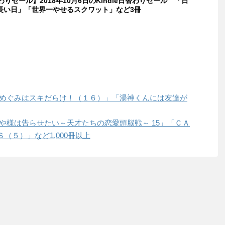
替わりセール】2018年10月6日のKindle日替わりセール 「日
長い日」「世界一やせるスクワット」など3冊
「天野めぐみはスキだらけ！（１６）」「湯神くんには友達が
「かぐや様は告らせたい～天才たちの恋愛頭脳戦～ 15」「ＣＡ
（５）」など1,000冊以上