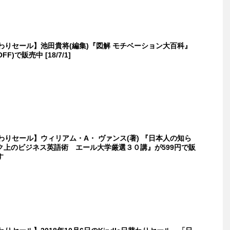
日替わりセール】池田貴将(編集)『図解 モチベーション大百科』
FF)で販売中 [18/7/1]
日替わりセール】ウィリアム・A・ ヴァンス(著) 『日本人の知ら
ク上のビジネス英語術 エール大学厳選３０講』が599円で販
す