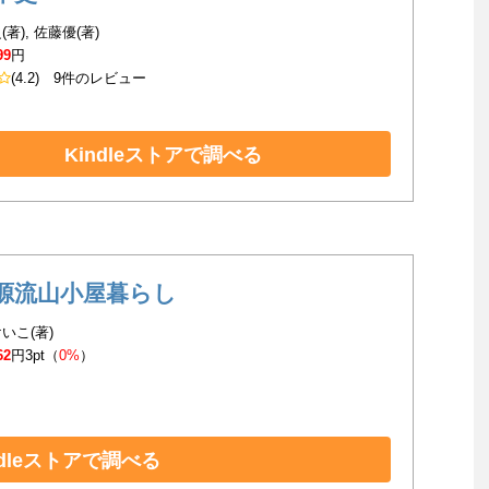
著), 佐藤優(著)
99
円
(4.2)
9件のレビュー
Kindleストアで調べる
源流山小屋暮らし
いこ(著)
62
円3pt（
0%
）
ndleストアで調べる