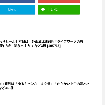
!
Hatena
LINE
日替わりセール】本日は、外山滋比古(著)『ライフワークの思
)『続 聞き出す力 』など3冊 [19/7/18]
indle新刊は「ゆるキャン△ １０巻」「からかい上手の高木さ
ど368冊