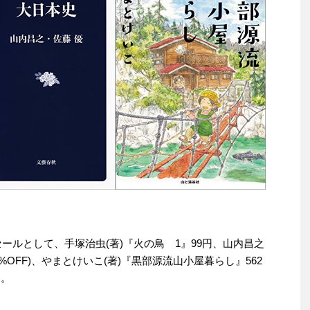
りセールとして、手塚治虫(著)『火の鳥 1』99円、山内昌之
(68%OFF)、やまとけいこ(著)『黒部源流山小屋暮らし』562
す。