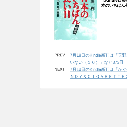
【Kindle日
本のいちばん
PREV
7月18日のKindle新刊は
いない（１６）」など373冊
NEXT
7月19日のKindle新刊は
ＮＤＹ＆ＣＩＧＡＲＥＴＴＥＳ