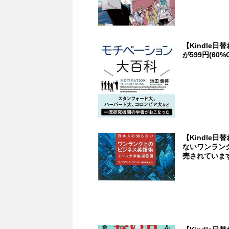
【Kindle
が599円(60%O
【Kindle
ないワンラン
売されていま