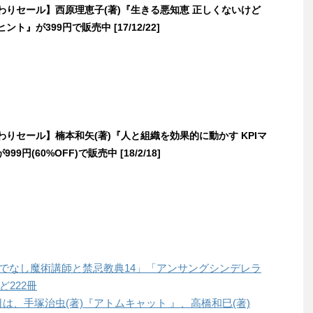
日替わりセール】西原理恵子(著)『生きる悪知恵 正しくないけど
ント』が399円で販売中 [17/12/22]
日替わりセール】楠本和矢(著)『人と組織を効果的に動かす KPIマ
9円(60%OFF)で販売中 [18/2/18]
「ロクでなし魔術講師と禁忌教典14」「アンサングシンデレラ
ど222冊
本日は、手塚治虫(著)『アトムキャット 』、高橋和巳(著)