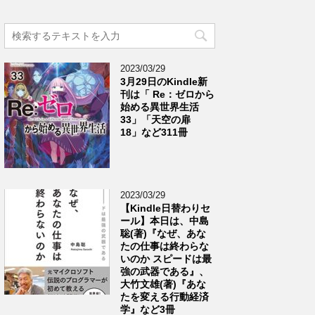
2023/03/29
3月29日のKindle新
刊は「 Re：ゼロから
始める異世界生活
33」「天空の扉
18」など311冊
2023/03/29
【Kindle日替わりセ
ール】本日は、中島
聡(著)『なぜ、あな
たの仕事は終わらな
いのか スピードは最
強の武器である』、
大竹文雄(著)『あな
たを変える行動経済
学』など3冊