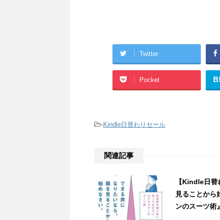
Twitter
B
Pocket
-
Kindle日替わりセール
関連記事
【Kindle
見ることから
ンのスーツ術』が5