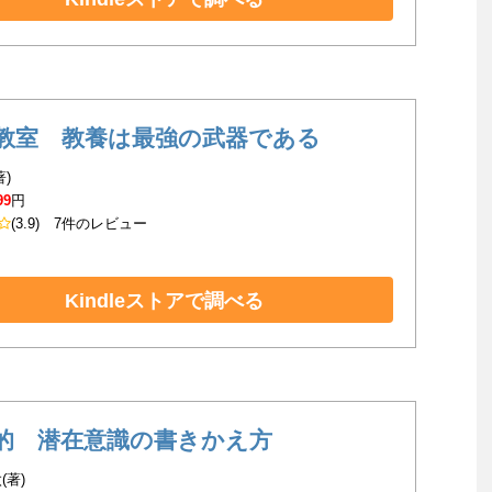
教室 教養は最強の武器である
著)
99
円
(3.9)
7件のレビュー
Kindleストアで調べる
的 潜在意識の書きかえ方
(著)