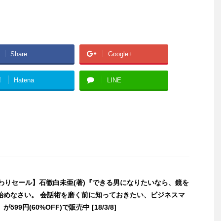
Share
Google+
!
Hatena
LINE
日替わりセール】石徹白未亜(著)『できる男になりたいなら、鏡を
始めなさい。 会話術を磨く前に知っておきたい、ビジネスマ
99円(60%OFF)で販売中 [18/3/8]