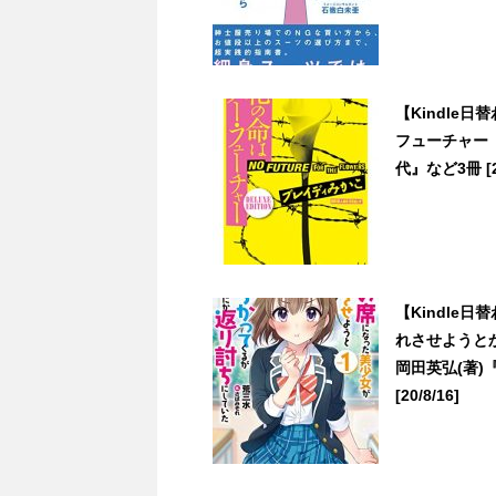
【Kindle
フューチャー 
代』など3冊 [20
【Kindle
れさせようと
岡田英弘(著
[20/8/16]