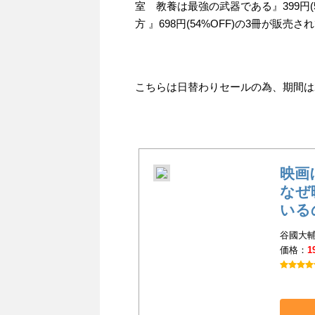
室 教養は最強の武器である』399円(
方 』698円(54%OFF)の3冊が販売
こちらは日替わりセールの為、期間は201
映画
なぜ
いる
谷國大輔
価格：
1