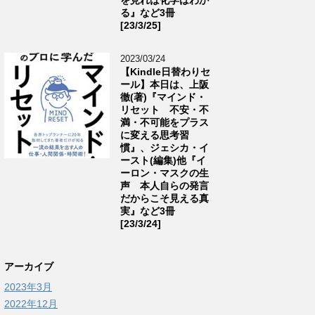
る』など3冊
[23/3/25]
2023/03/24
【Kindle日替わりセ
ール】本日は、上阪
徹(著)『マインド・
リセット 不安・不
満・不可能をプラス
に変える思考習
慣』、ジェシカ・イ
ースト(編集)他『イ
ーロン・マスクの生
声 本人自らの発言
だからこそ見える真
実』など3冊
[23/3/24]
アーカイブ
2023年3月
2022年12月