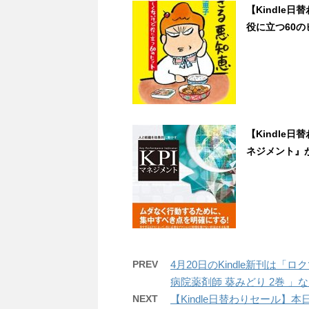
【Kindle
役に立つ60のヒ
【Kindle
ネジメント』が99
PREV
4月20日のKindle新刊は
病院薬剤師 葵みどり 2巻 」な
NEXT
【Kindle日替わりセール】