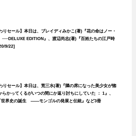
日替わりセール】本日は、ブレイディみかこ(著)『花の命はノー・
──DELUXE EDITION』、渡辺尚志(著)『百姓たちの江戸時
/9/22]
日替わりセール】本日は、荒三水(著)『隣の席になった美少女が惚
からかってくるがいつの間にか返り討ちにしていた ： 1』、
)『世界史の誕生 ――モンゴルの発展と伝統』など3冊