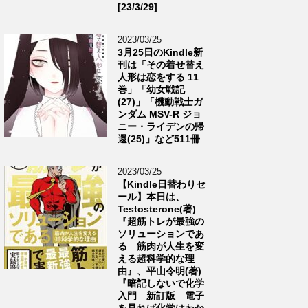
[23/3/29]
2023/03/25
3月25日のKindle新
刊は「その着せ替え
人形は恋をする 11
巻」「幼女戦記
(27)」「機動戦士ガ
ンダム MSV-R ジョ
ニー・ライデンの帰
還(25)」など511冊
2023/03/25
【Kindle日替わりセ
ール】本日は、
Testosterone(著)
『超筋トレが最強の
ソリューションであ
る 筋肉が人生を変
える超科学的な理
由』、平山令明(著)
『暗記しないで化学
入門 新訂版 電子
を見れば化学はわか