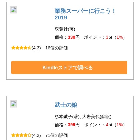
業務スーパーに行こう！
2019
双葉社(著)
価格：
330
円 ポイント：
3
pt（
1%
）
(4.3)
16個の評価
Kindleストアで調べる
武士の娘
杉本鉞子(著), 大岩美代(翻訳)
価格：
399
円 ポイント：
4
pt（
1%
）
(4.2)
71個の評価