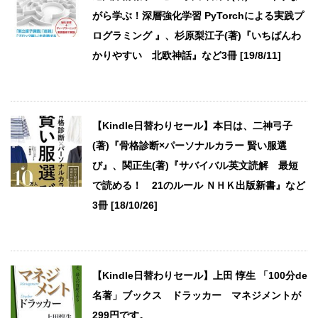
がら学ぶ！深層強化学習 PyTorchによる実践プ
ログラミング 』、杉原梨江子(著)『いちばんわ
かりやすい 北欧神話』など3冊 [19/8/11]
【Kindle日替わりセール】本日は、二神弓子
(著)『骨格診断×パーソナルカラー 賢い服選
び』、関正生(著)『サバイバル英文読解 最短
で読める！ 21のルール ＮＨＫ出版新書』など
3冊 [18/10/26]
【Kindle日替わりセール】上田 惇生 「100分de
名著」ブックス ドラッカー マネジメントが
299円です。