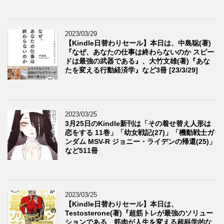
2023/03/29
【Kindle日替わりセール】本日は、中島聡(著)
『なぜ、あなたの仕事は終わらないのか スピー
ドは最強の武器である』、大竹文雄(著)『あな
たを変える行動経済学』など3冊 [23/3/29]
2023/03/25
3月25日のKindle新刊は「その着せ替え人形は
恋をする 11巻」「幼女戦記(27)」「機動戦士ガ
ンダム MSV-R ジョニー・ライデンの帰還(25)」
など511冊
2023/03/25
【Kindle日替わりセール】本日は、
Testosterone(著)『超筋トレが最強のソリュー
ションである 筋肉が人生を変える超科学的な