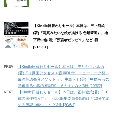
【Kindle日替わりセール】本日は、三上詩絵
(著)『写真みたいな絵が描ける 色鉛筆画』、地
下沢中也(著)『預言者ピッピ１』など3冊
[21/3/31]
PREV
【Kindle日替わりセール】本日は、モリヤマハルカ
(著)『［動画アクセス＋音声DL付］ニューヨーク発
最強英語発音メソッド 』、中島らも(著)『中島らもの
特選明るい悩み相談室 その１』など3冊 [20/6/2]
NEXT
【Kindle日替わりセール】本日は、福井健策(著)『 18
歳の著作権入門』、伝記編集委員会(編集)『 10分で読
める伝記 1年生 』など3冊 [20/6/4]