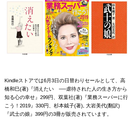
Kindleストアでは6月3日の日替わりセールとして、高
橋和巳(著)『消えたい ──虐待された人の生き方から
知る心の幸せ』299円、双葉社(著)『業務スーパーに行
こう！2019』330円、杉本鉞子(著), 大岩美代(翻訳)
『武士の娘』399円の3冊が販売されています。