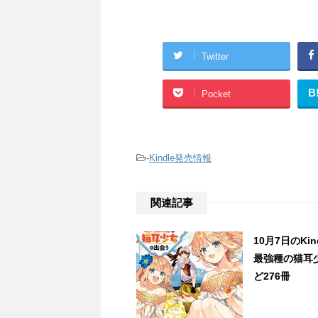
Twitter
B
Pocket
-
Kindle発売情報
関連記事
10月7日のK
最強種の猫耳
ど276冊