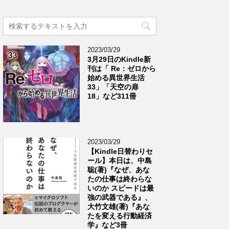
2023/03/29
3月29日のKindle新
刊は「 Re：ゼロから
始める異世界生活
33」「天空の扉
18」など311冊
2023/03/29
【Kindle日替わりセ
ール】本日は、中島
聡(著)『なぜ、あな
たの仕事は終わらな
いのか スピードは最
強の武器である』、
大竹文雄(著)『あな
たを変える行動経済
学』など3冊