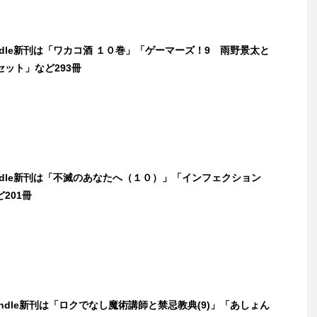
indle新刊は「ワカコ酒 １０巻」「ゲーマーズ！9 雨野景太と
ット」など293冊
indle新刊は「不滅のあなたへ（１０）」「インフェクション
201冊
Kindle新刊は「ロクでなし魔術講師と禁忌教典(9)」「あしょん