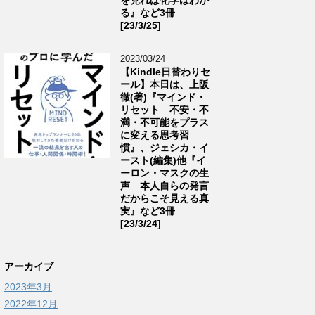
る』など3冊
[23/3/25]
2023/03/24
【Kindle日替わりセ
ール】本日は、上阪
徹(著)『マインド・
リセット 不安・不
満・不可能をプラス
に変える思考習
慣』、ジェシカ・イ
ースト(編集)他『イ
ーロン・マスクの生
声 本人自らの発言
だからこそ見える真
実』など3冊
[23/3/24]
アーカイブ
2023年3月
2022年12月