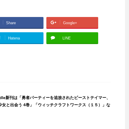
Share
Google+
!
Hatena
LINE
indle新刊は「勇者パーティーを追放されたビーストテイマー、
少女と出会う 4巻」「ウィッチクラフトワークス（１５）」な