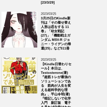
[23/3/29]
2023/03/25
3月25日のKindle新
刊は「その着せ替え
人形は恋をする 11
巻」「幼女戦記
(27)」「機動戦士ガ
ンダム MSV-R ジョ
ニー・ライデンの帰
還(25)」など511冊
2023/03/25
【Kindle日替わりセ
ール】本日は、
Testosterone(著)
『超筋トレが最強の
ソリューションであ
る 筋肉が人生を変
える超科学的な理
由』、平山令明(著)
『暗記しないで化学
入門 新訂版 電子
を見れば化学はわか