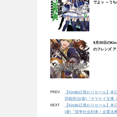
でよッ ～うち
9月30日のK
のフレンズ ア
PREV
【Kindle日替わりセール】
羽根田治(著)『ヤマケイ文庫 ドキ
NEXT
【Kindle日替わりセール】
(著)『競争社会到来！企業法務に