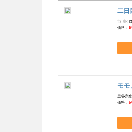
二日
市川ヒロ
価格：
6
モモ
黒谷宗史
価格：
6