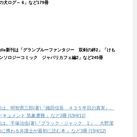
の犬ログ～ 6」など179冊
indle新刊は「グランブルーファンタジー 双剣の絆2」「けも
ンソロジーコミック ジャパリカフェ編2」など245冊
本日は、明智憲三郎(著)『織田信長 ４３５年目の真実』、
ュメント 気象遭難 』など3冊 [19/4/11]
本日は、手塚治虫(著)『ブラック・ジャック 1 』、大野潔
携わる弁護士が最初に読む本 』など3冊 [19/4/12]