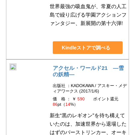
世界最強の吸血鬼が、常夏の人工
島で繰り広げる学園アクションフ
ァンタジー、新展開の第十六弾!
Kindleストアで調べる
アクセル・ワールド21 ―雪
の妖精―
出版社 ：KADOKAWA / アスキー・メデ
ィアワークス (2017/1/6)
価 格 ： ￥
590
ポイント還元
86
pt（
14
%）
新生“黒のレギオン”を待ち構えて
いたのは、加速世界から退場した
はずのバーストリンカー、オーキ