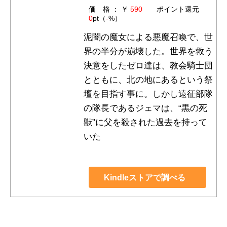
価 格 ： ￥
590
ポイント還元
0
pt（
-
%）
泥闇の魔女による悪魔召喚で、世
界の半分が崩壊した。世界を救う
決意をしたゼロ達は、教会騎士団
とともに、北の地にあるという祭
壇を目指す事に。しかし遠征部隊
の隊長であるジェマは、“黒の死
獣”に父を殺された過去を持って
いた
Kindleストアで調べる