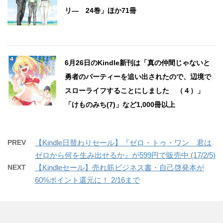
リ― 24巻」ほか71冊
6月26日のKindle新刊は「真の仲間じゃないと
勇者のパーティーを追い出されたので、辺境で
スローライフすることにしました （４）」
「けものみち(7)」など1,000冊以上
PREV
【Kindle日替わりセール】『ゼロ・トゥ・ワン 君は
ゼロから何を生み出せるか』が599円で販売中 (17/2/5)
NEXT
【Kindleセール】売れ筋ビジネス書・自己啓発本が
60%ポイント還元に！ 2/16まで