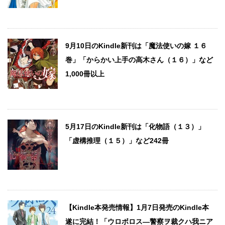
9月10日のKindle新刊は「魔法使いの嫁 １６
巻」「からかい上手の高木さん（１６）」など
1,000冊以上
5月17日のKindle新刊は「化物語（１３）」
「虚構推理（１５）」など242冊
【Kindle本発売情報】1月7日発売のKindle本
遂に完結！「ウロボロス―警察ヲ裁クハ我ニア