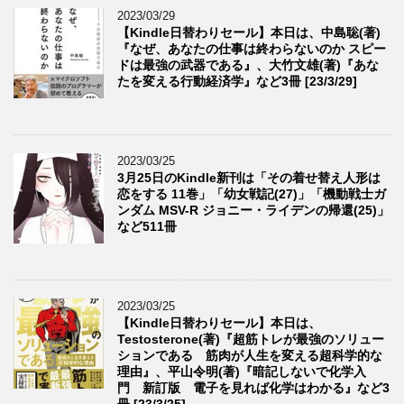
2023/03/29
【Kindle日替わりセール】本日は、中島聡(著)
『なぜ、あなたの仕事は終わらないのか スピー
ドは最強の武器である』、大竹文雄(著)『あな
たを変える行動経済学』など3冊 [23/3/29]
2023/03/25
3月25日のKindle新刊は「その着せ替え人形は
恋をする 11巻」「幼女戦記(27)」「機動戦士ガ
ンダム MSV-R ジョニー・ライデンの帰還(25)」
など511冊
2023/03/25
【Kindle日替わりセール】本日は、
Testosterone(著)『超筋トレが最強のソリュー
ションである 筋肉が人生を変える超科学的な
理由』、平山令明(著)『暗記しないで化学入
門 新訂版 電子を見れば化学はわかる』など3