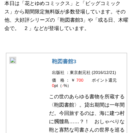
本日は「花とゆめコミックス」と「ビッグコミック
ス」から期間限定無料版が多数登場しています。その
他、大好評シリーズの「鞄図書館3」や「或る日、木曜
会で。 2 」などが登場しています。
鞄図書館3
出版社 ：東京創元社 (2016/12/21)
価 格 ： ￥
700
ポイント還元
0
pt（
-
%）
この世のあらゆる書物を所蔵する
〈鞄図書館〉。貸出期間は一年間
だ。今回旅するのは、海に建つ村
に髑髏島……？！ おしゃべりな
鞄と寡黙な司書さんの世界を巡る