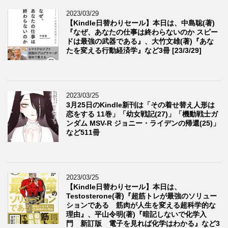
2023/03/29
【Kindle日替わりセール】本日は、中島聡(著)
『なぜ、あなたの仕事は終わらないのか スピー
ドは最強の武器である』、大竹文雄(著)『あな
たを変える行動経済学』など3冊 [23/3/29]
2023/03/25
3月25日のKindle新刊は「その着せ替え人形は
恋をする 11巻」「幼女戦記(27)」「機動戦士ガ
ンダム MSV-R ジョニー・ライデンの帰還(25)」
など511冊
2023/03/25
【Kindle日替わりセール】本日は、
Testosterone(著)『超筋トレが最強のソリュー
ションである 筋肉が人生を変える超科学的な
理由』、平山令明(著)『暗記しないで化学入
門 新訂版 電子を見れば化学はわかる』など3