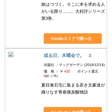
旅はつづく。そこに本を求める人
がいる限り……。大好評シリーズ
第3巻。
Kindleストアで調べる
或る日、木曜会で。 2
出版社 ：マッグガーデン (2016/12/14)
価 格 ： ￥
432
ポイント還元
0
pt（
-
%）
夏目漱石宅に集まる若き文豪達が
織りなす青春微炭酸物語