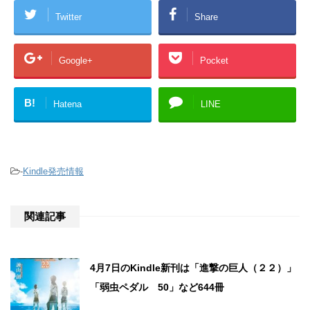
Twitter
Share
Google+
Pocket
B!
Hatena
LINE
-
Kindle発売情報
関連記事
4月7日のKindle新刊は「進撃の巨人（２２）」
「弱虫ペダル 50」など644冊