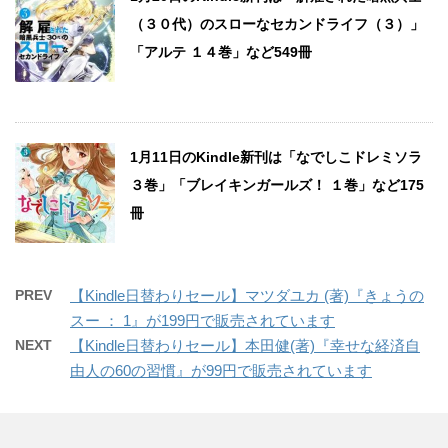
（３０代）のスローなセカンドライフ（３）」
「アルテ １４巻」など549冊
1月11日のKindle新刊は「なでしこドレミソラ
３巻」「ブレイキンガールズ！ １巻」など175
冊
PREV
【Kindle日替わりセール】マツダユカ (著)『きょうの
スー ： 1』が199円で販売されています
NEXT
【Kindle日替わりセール】本田健(著)『幸せな経済自
由人の60の習慣』が99円で販売されています