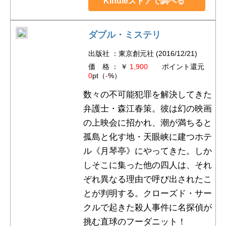
Kindleストアで調べる
ダブル・ミステリ
出版社 ：東京創元社 (2016/12/21)
価 格 ： ￥
1,900
ポイント還元
0
pt（
-
%）
数々の不可能犯罪を解決してきた
弁護士・森江春策。彼は幻の映画
の上映会に招かれ、潮が満ちると
孤島と化す地・天眼峡に建つホテ
ル《月琴亭》にやってきた。しか
しそこに集った他の四人は、それ
ぞれ異なる理由で呼び出されたこ
とが判明する。クローズド・サー
クルで起きた殺人事件に名探偵が
挑む直球のフーダニット！