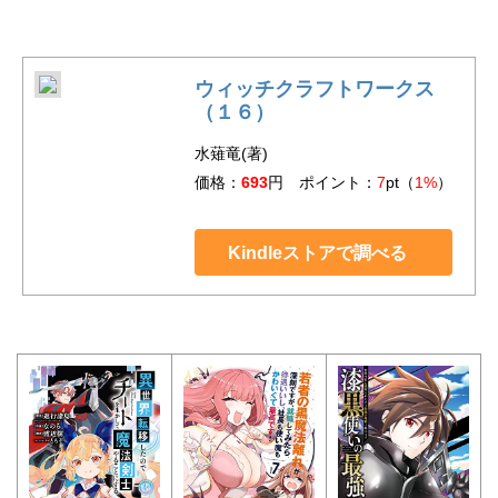
ウィッチクラフトワークス
（１６）
水薙竜(著)
価格：
693
円 ポイント：
7
pt（
1%
）
Kindleストアで調べる