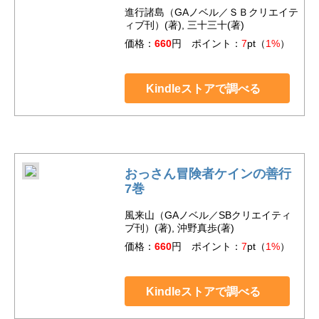
進行諸島（GAノベル／ＳＢクリエイテ
ィブ刊）(著), 三十三十(著)
価格：
660
円 ポイント：
7
pt（
1%
）
Kindleストアで調べる
おっさん冒険者ケインの善行
7巻
風来山（GAノベル／SBクリエイティ
ブ刊）(著), 沖野真歩(著)
価格：
660
円 ポイント：
7
pt（
1%
）
Kindleストアで調べる