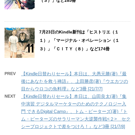
（３）」など285冊
7月23日のKindle新刊は「ヒストリエ（１
１）」「マージナル・オペレーション（１
３）」「ＣＩＴＹ（８）」など174冊
PREV
【Kindle日替わりセール】本日は、大愚元勝(著)『最
後にあなたを救う禅語』、上田勝彦(著)『ウエカツの
目からウロコの魚料理』など3冊 [21/7/7]
NEXT
【Kindle日替わりセール】本日は、山田良太(著)『集
中演習 デジタルマーケターのためのテクノロジー入
門 できるDigital Camp』、トム・ピーターズ(著)『ト
ム・ピーターズのサラリーマン大逆襲作戦<２> セク
シープロジェクトで差をつけろ！』など3冊 [21/7/8]