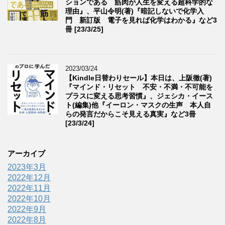
ションである 筋肉が人生を変える超科学的な
理由』、平山令明(著)『暗記しないで化学入
門 新訂版 電子を見れば化学はわかる』など3
冊 [23/3/25]
2023/03/24
【Kindle日替わりセール】本日は、上阪徹(著)
『マインド・リセット 不安・不満・不可能を
プラスに変える思考習慣』、ジェシカ・イース
ト(編集)他『イーロン・マスクの生声 本人自
らの発言だからこそ見える真実』など3冊
[23/3/24]
アーカイブ
2023年3月
2022年12月
2022年11月
2022年10月
2022年9月
2022年8月