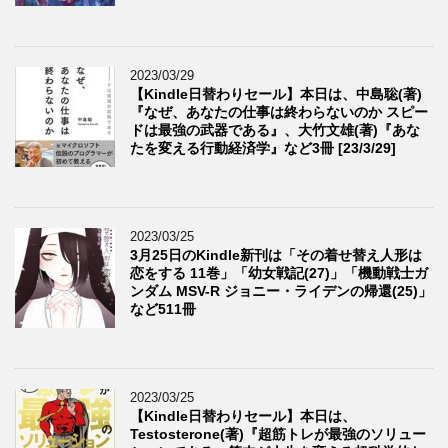
2023/03/29
【Kindle日替わりセール】本日は、中島聡(著)
『なぜ、あなたの仕事は終わらないのか スピー
ドは最強の武器である』、大竹文雄(著)『あな
たを変える行動経済学』など3冊 [23/3/29]
2023/03/25
3月25日のKindle新刊は「その着せ替え人形は
恋をする 11巻」「幼女戦記(27)」「機動戦士ガ
ンダム MSV-R ジョニー・ライデンの帰還(25)」
など511冊
2023/03/25
【Kindle日替わりセール】本日は、
Testosterone(著)『超筋トレが最強のソリュー