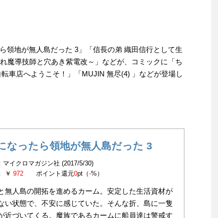
ら領地が無人島だった 3」「信長の弟 織田信行として生
はぐれ魔導技師と穴あき紫電改～」などが、コミックに「ち
車店へようこそ！」「MUJIN 無尽(4) 」などが登場し
になったら領地が無人島だった 3
マイクロマガジン社 (2017/5/30)
： ￥
972
ポイント還元
0
pt（
-
%）
と無人島の開拓を進めるカーム。安定した生活資材が
ない状態で、不安に感じていた。そんな折、島に一隻
が近づいてくる。魔族であるカームに船員達は警戒す