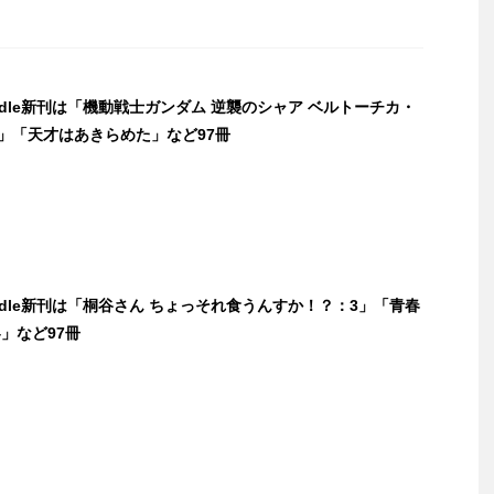
indle新刊は「機動戦士ガンダム 逆襲のシャア ベルトーチカ・
)」「天才はあきらめた」など97冊
indle新刊は「桐谷さん ちょっそれ食うんすか！？：3」「青春
」など97冊