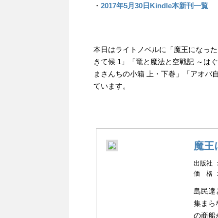
・
2017年5月30日Kindle本新刊一覧
本日はライトノベルに「魔王になった
きて候 1」「竜と魔法と空戦記 ～
まさんちの小箱 上・下巻」「アオバ自転
ています。
魔王
出版社 ：
価 格 
島民達
集まら
の商船