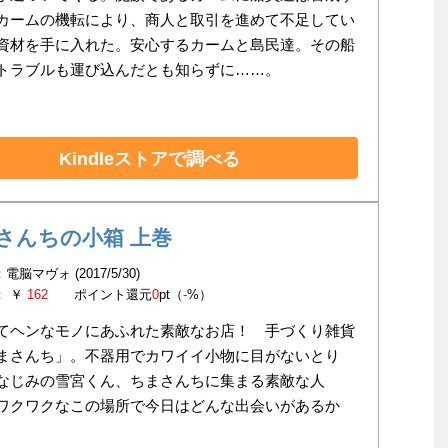
カームの機転により、商人と取引を進めて不足してい
資材を手に入れた。安心するカームと島民達。その船
トラブルも運び込んだとも知らずに……。
Kindleストアで調べる
さんちの小箱 上巻
電脳マヴォ (2017/5/30)
： ￥
162
ポイント還元
0
pt（
-
%）
てヘンなモノにあふれた素敵なお店！ 手づくり雑貨
まさんち」。不器用でカワイイ小物に目がないとり
なじみの雪宮くん、ちまさんちに集まる素敵な人
ワクワクなこの場所で今日はどんな出会いがあるか