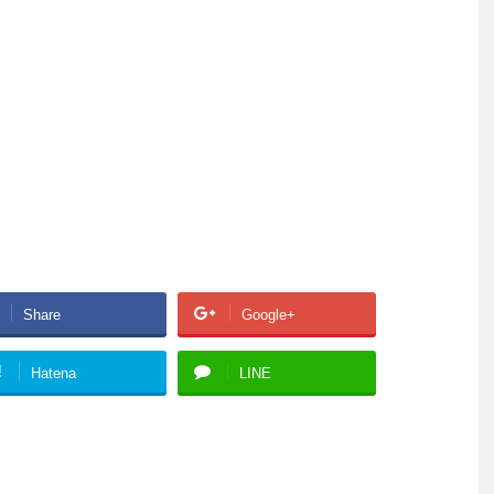
Share
Google+
!
Hatena
LINE