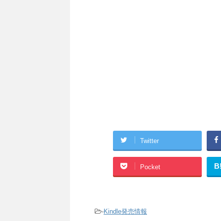
Twitter
B
Pocket
-
Kindle発売情報