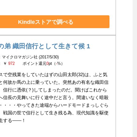
Kindleストアで調べる
の弟 織田信行として生きて候 1
マイクロマガジン社 (2017/5/30)
： ￥
972
ポイント還元
0
pt（
-
%）
スで空残業をしていたはずの山田太郎(32)は、ふと気
と何故か馬の上に乗っていた。突然あの有名な織田信
、信行に憑依(？)してしまったのだ。聞けばこれから
へ信長の見舞いに行く途中だと言う。間違いなく暗殺
・・・・やってきた途端からハードモードまっしぐら
。戦国の世で信行として生き残る為、現代知識を駆使
走する――！