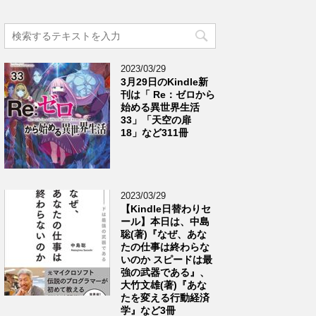
2023/03/29
3月29日のKindle新
刊は「 Re：ゼロから
始める異世界生活
33」「天空の扉
18」など311冊
2023/03/29
【Kindle日替わりセ
ール】本日は、中島
聡(著)『なぜ、あな
たの仕事は終わらな
いのか スピードは最
強の武器である』、
大竹文雄(著)『あな
たを変える行動経済
学』など3冊