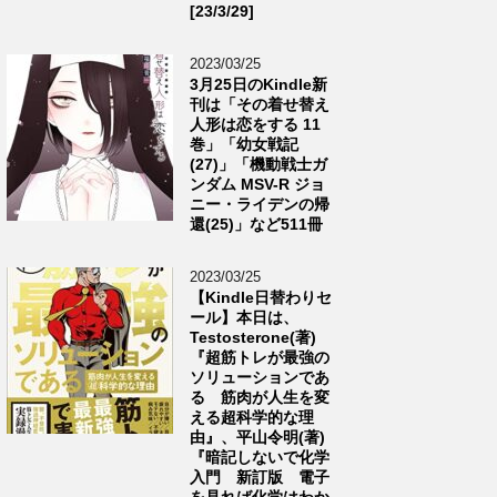
[23/3/29]
2023/03/25
3月25日のKindle新
刊は「その着せ替え
人形は恋をする 11
巻」「幼女戦記
(27)」「機動戦士ガ
ンダム MSV-R ジョ
ニー・ライデンの帰
還(25)」など511冊
2023/03/25
【Kindle日替わりセ
ール】本日は、
Testosterone(著)
『超筋トレが最強の
ソリューションであ
る 筋肉が人生を変
える超科学的な理
由』、平山令明(著)
『暗記しないで化学
入門 新訂版 電子
を見れば化学はわか