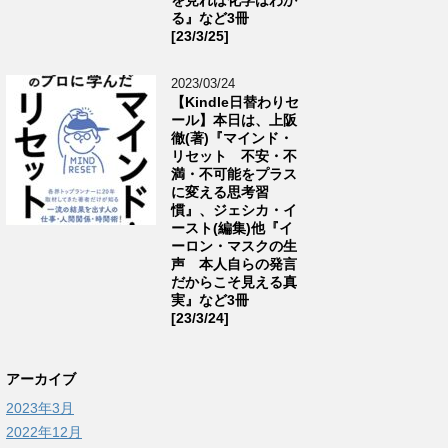
る』など3冊
[23/3/25]
2023/03/24
【Kindle日替わりセ
ール】本日は、上阪
徹(著)『マインド・
リセット 不安・不
満・不可能をプラス
に変える思考習
慣』、ジェシカ・イ
ースト(編集)他『イ
ーロン・マスクの生
声 本人自らの発言
だからこそ見える真
実』など3冊
[23/3/24]
アーカイブ
2023年3月
2022年12月