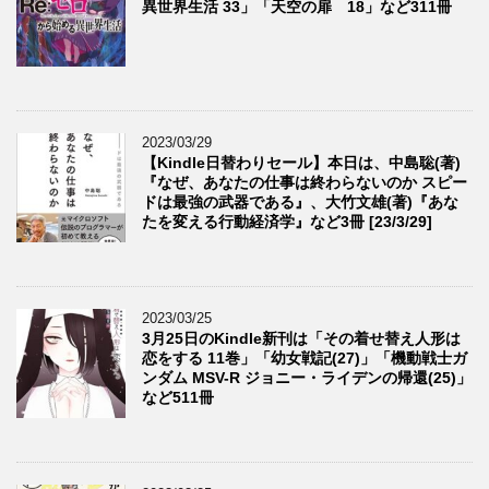
異世界生活 33」「天空の扉 18」など311冊
2023/03/29
【Kindle日替わりセール】本日は、中島聡(著)
『なぜ、あなたの仕事は終わらないのか スピー
ドは最強の武器である』、大竹文雄(著)『あな
たを変える行動経済学』など3冊 [23/3/29]
2023/03/25
3月25日のKindle新刊は「その着せ替え人形は
恋をする 11巻」「幼女戦記(27)」「機動戦士ガ
ンダム MSV-R ジョニー・ライデンの帰還(25)」
など511冊