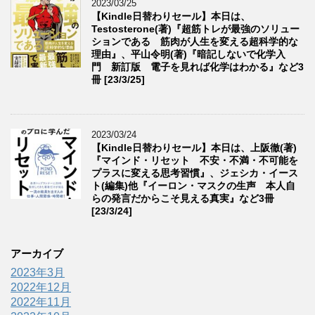
2023/03/25
【Kindle日替わりセール】本日は、
Testosterone(著)『超筋トレが最強のソリュー
ションである 筋肉が人生を変える超科学的な
理由』、平山令明(著)『暗記しないで化学入
門 新訂版 電子を見れば化学はわかる』など3
冊 [23/3/25]
2023/03/24
【Kindle日替わりセール】本日は、上阪徹(著)
『マインド・リセット 不安・不満・不可能を
プラスに変える思考習慣』、ジェシカ・イース
ト(編集)他『イーロン・マスクの生声 本人自
らの発言だからこそ見える真実』など3冊
[23/3/24]
アーカイブ
2023年3月
2022年12月
2022年11月