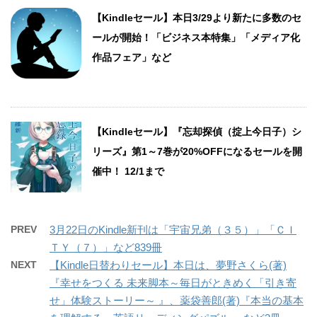
【Kindleセール】本日3/29より新たに多数のセ
ールが開始！「ビジネス本特集」「メディア化
作品フェア」など
【Kindleセール】『忘却探偵（掟上今日子）シ
リーズ』第1～7巻が20%OFFになるセールを開
催中！ 12/1まで
PREV
3月22日のKindle新刊は「宇宙兄弟（３５）」「ＣＩ
ＴＹ（７）」など839冊
NEXT
【Kindle日替わりセール】本日は、夢野さくら(著)
『幸せをつくる 未来脚本～毎日がときめく「引き寄
せ」体験ストーリー～ 』、薬袋善郎(著)『本当の基本