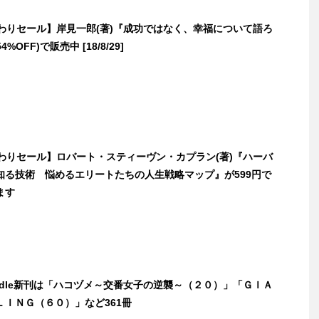
日替わりセール】岸見一郎(著)『成功ではなく、幸福について語ろ
4%OFF)で販売中 [18/8/29]
日替わりセール】ロバート・スティーヴン・カプラン(著)『ハーバ
知る技術 悩めるエリートたちの人生戦略マップ』が599円で
ます
indle新刊は「ハコヅメ～交番女子の逆襲～（２０）」「ＧＩＡ
ＬＩＮＧ（６０）」など361冊