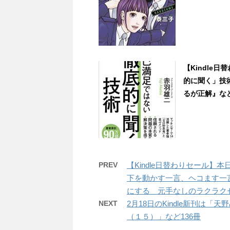
【Kindle
的に聞く」技術
るが正解』など3冊
PREV
【Kindle日替わりセール】
下を動かす一言、ヘコます一言
にする 元手なしのラクラクセドリ
NEXT
2月18日のKindle新刊は
（１５）」など136冊