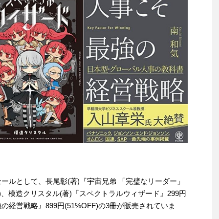
わりセールとして、長尾彰(著)『宇宙兄弟 「完璧なリーダー」
F)、模造クリスタル(著)『スペクトラルウィザード』299円
強の経営戦略』899円(51%OFF)の3冊が販売されていま