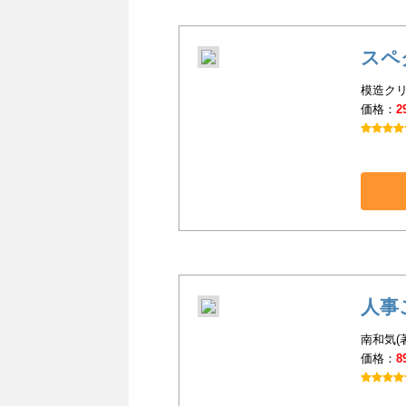
スペ
模造クリ
価格：
2
人事
南和気(
価格：
8