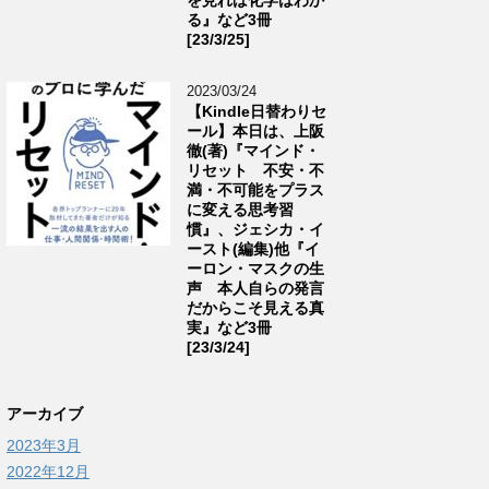
る』など3冊
[23/3/25]
2023/03/24
【Kindle日替わりセ
ール】本日は、上阪
徹(著)『マインド・
リセット 不安・不
満・不可能をプラス
に変える思考習
慣』、ジェシカ・イ
ースト(編集)他『イ
ーロン・マスクの生
声 本人自らの発言
だからこそ見える真
実』など3冊
[23/3/24]
アーカイブ
2023年3月
2022年12月