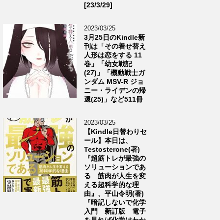
[23/3/29]
2023/03/25
3月25日のKindle新
刊は「その着せ替え
人形は恋をする 11
巻」「幼女戦記
(27)」「機動戦士ガ
ンダム MSV-R ジョ
ニー・ライデンの帰
還(25)」など511冊
2023/03/25
【Kindle日替わりセ
ール】本日は、
Testosterone(著)
『超筋トレが最強の
ソリューションであ
る 筋肉が人生を変
える超科学的な理
由』、平山令明(著)
『暗記しないで化学
入門 新訂版 電子
を見れば化学はわか