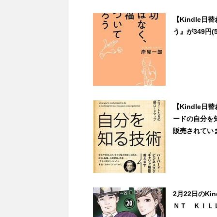
【Kindle
う』が349円(5
【Kindle
ードの自分を
販売されてい
2月22日のK
ＮＴ ＫＩＬ