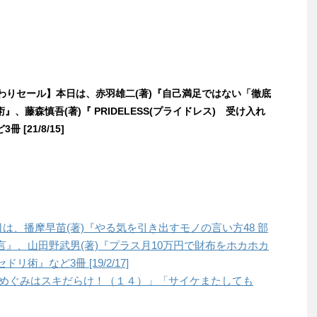
日替わりセール】本日は、赤羽雄二(著)『自己満足ではない「徹底
』、藤森慎吾(著)『 PRIDELESS(プライドレス) 受け入れ
 [21/8/15]
本日は、播摩早苗(著)『やる気を引き出すモノの言い方48 部
』、山田野武男(著)『プラス月10万円で財布をホカホカ
術』など3冊 [19/2/17]
「天野めぐみはスキだらけ！（１４）」「サイケまたしても