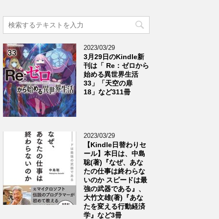
2023/03/29
3月29日のKindle新
刊は「 Re：ゼロから
始める異世界生活
33」「天空の扉
18」など311冊
2023/03/29
【Kindle日替わりセ
ール】本日は、中島
聡(著)『なぜ、あな
たの仕事は終わらな
いのか スピードは最
強の武器である』、
大竹文雄(著)『あな
たを変える行動経済
学』など3冊