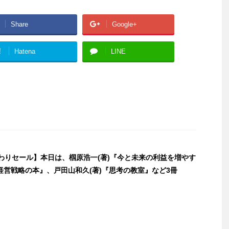
Share
Google+
!
Hatena
LINE
日替わりセール】本日は、椢原浩一(著)『今と未来の利益を増やす
経営戦略の本』、戸田山和久(著)『思考の教室』など3冊