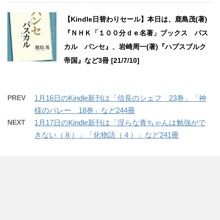
【Kindle日替わりセール】本日は、鹿島茂(著)
『ＮＨＫ「１００分ｄｅ名著」ブックス パス
カル パンセ』、岩崎周一(著)『ハプスブルク
帝国』など3冊 [21/7/10]
PREV
1月16日のKindle新刊は「信長のシェフ 23巻」「神
様のバレー 18巻」など244冊
NEXT
1月17日のKindle新刊は「淫らな青ちゃんは勉強がで
きない（８）」「化物語（４）」など241冊