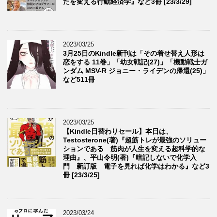
たを変える行動経済学』など3冊 [23/3/29]
2023/03/25
3月25日のKindle新刊は「その着せ替え人形は
恋をする 11巻」「幼女戦記(27)」「機動戦士ガ
ンダム MSV-R ジョニー・ライデンの帰還(25)」
など511冊
2023/03/25
【Kindle日替わりセール】本日は、
Testosterone(著)『超筋トレが最強のソリュー
ションである 筋肉が人生を変える超科学的な
理由』、平山令明(著)『暗記しないで化学入
門 新訂版 電子を見れば化学はわかる』など3
冊 [23/3/25]
2023/03/24