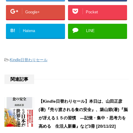
Google+
Pocket
B!
Hatena
LINE
-
Kindle日替わりセール
関連記事
【Kindle日替わりセール】本日は、山田正彦
(著)『売り渡される食の安全』、築山節(著)『脳
が冴える１５の習慣 ―記憶・集中・思考力を
高める 生活人新書』など3冊 [20/11/22]