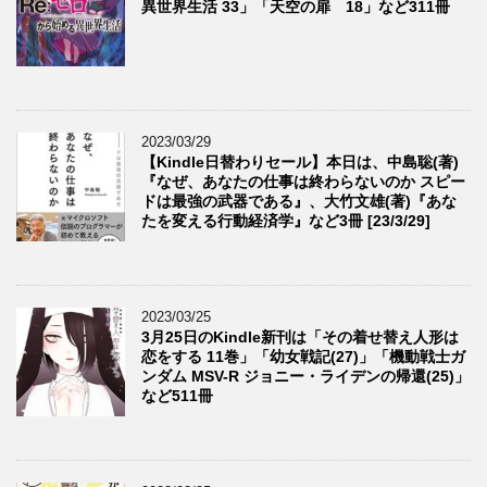
異世界生活 33」「天空の扉 18」など311冊
2023/03/29
【Kindle日替わりセール】本日は、中島聡(著)
『なぜ、あなたの仕事は終わらないのか スピー
ドは最強の武器である』、大竹文雄(著)『あな
たを変える行動経済学』など3冊 [23/3/29]
2023/03/25
3月25日のKindle新刊は「その着せ替え人形は
恋をする 11巻」「幼女戦記(27)」「機動戦士ガ
ンダム MSV-R ジョニー・ライデンの帰還(25)」
など511冊