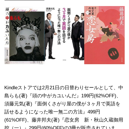
Kindleストアでは2月21日の日替わりセールとして、中
島らも(著)『頭の中がカユいんだ』199円(62%OFF)、
須藤元気(著)『面倒くさがり屋の僕が３ヶ月で英語を
話せるようになった唯一無二の方法』499円
(61%OFF)、藤井邦夫(著)『恋女房 新・秋山久蔵御用
控（一）』299円(60%OFF)の3冊が販売されていま