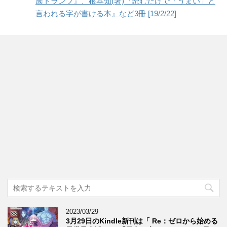
族トランプ』、根本知(著)『読むだけで「うまい」と
言われる字が書ける本』など3冊 [19/2/22]
2023/03/29
3月29日のKindle新刊は「 Re：ゼロから始める