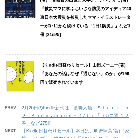
『被災ママに学ぶちいさな防災のアイディア40
東日本大震災を被災したママ・イラストレータ
ーが3･11から続けている「1日1防災」』など3
冊 [21/5/5]
【Kindle日替わりセール】山田ズーニー(著)
『あなたの話はなぜ「通じない」のか』が199
円で販売されています
PREV
2月20日のKindle新刊は「食糧人類－Ｓｔａｒｖｉｎ
ｇ Ａｎｏｎｙｍｏｕｓ－（７）」「ワカコ酒 １２
巻」など275冊
NEXT
【Kindle日替わりセール】本日は、明野照葉(著)『家