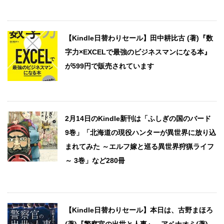
【Kindle日替わりセール】田中耕比古 (著)『数
字力×EXCELで最強のビジネスマンになる本』
が599円で販売されています
2月14日のKindle新刊は「ふしぎの国のバード
9巻」「北海道の現役ハンターが異世界に放り込
まれてみた ～エルフ嫁と巡る異世界狩猟ライフ
～ 3巻」など280冊
【Kindle日替わりセール】本日は、古野まほろ
(著)『警察官の出世と人事』、アベナオミ(著)