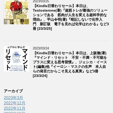
2023/03/25
【Kindle日替わりセール】本日は、
Testosterone(著)『超筋トレが最強のソリュー
ションである 筋肉が人生を変える超科学的な
理由』、平山令明(著)『暗記しないで化学入
門 新訂版 電子を見れば化学はわかる』など3
冊 [23/3/25]
2023/03/24
【Kindle日替わりセール】本日は、上阪徹(著)
『マインド・リセット 不安・不満・不可能を
プラスに変える思考習慣』、ジェシカ・イース
ト(編集)他『イーロン・マスクの生声 本人自
らの発言だからこそ見える真実』など3冊
[23/3/24]
アーカイブ
2023年3月
2022年12月
2022年11月