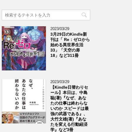
2023/03/29
3月29日のKindle新
刊は「 Re：ゼロから
始める異世界生活
33」「天空の扉
18」など311冊
2023/03/29
【Kindle日替わりセ
ール】本日は、中島
聡(著)『なぜ、あな
たの仕事は終わらな
いのか スピードは最
強の武器である』、
大竹文雄(著)『あな
たを変える行動経済
学』など3冊