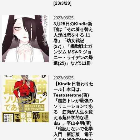
[23/3/29]
2023/03/25
3月25日のKindle新
刊は「その着せ替え
人形は恋をする 11
巻」「幼女戦記
(27)」「機動戦士ガ
ンダム MSV-R ジョ
ニー・ライデンの帰
還(25)」など511冊
2023/03/25
【Kindle日替わりセ
ール】本日は、
Testosterone(著)
『超筋トレが最強の
ソリューションであ
る 筋肉が人生を変
える超科学的な理
由』、平山令明(著)
『暗記しないで化学
入門 新訂版 電子
を見れば化学はわか