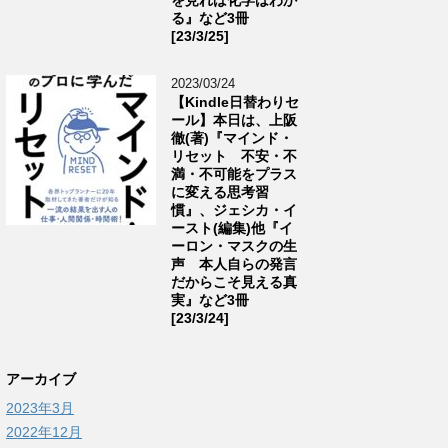
る』など3冊
[23/3/25]
2023/03/24
【Kindle日替わりセ
ール】本日は、上阪
徹(著)『マインド・
リセット 不安・不
満・不可能をプラス
に変える思考習
慣』、ジェシカ・イ
ースト(編集)他『イ
ーロン・マスクの生
声 本人自らの発言
だからこそ見える真
実』など3冊
[23/3/24]
アーカイブ
2023年3月
2022年12月