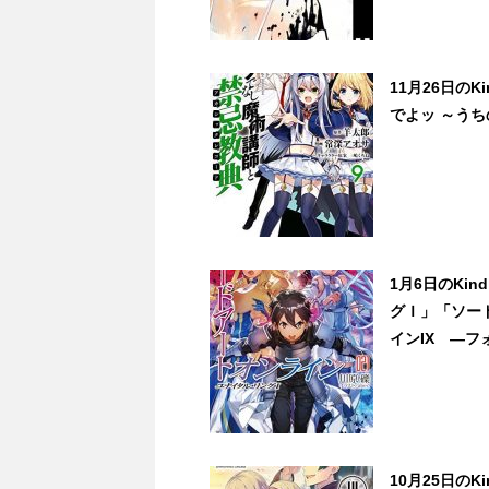
11月26日の
でよッ ～うち
1月6日のKi
グＩ」「ソー
インIX ―
10月25日の