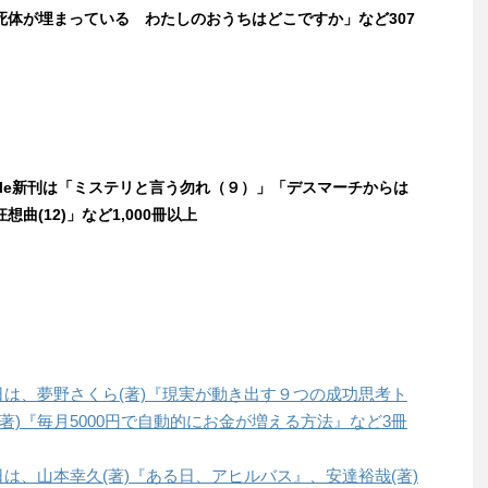
死体が埋まっている わたしのおうちはどこですか」など307
ndle新刊は「ミステリと言う勿れ（９）」「デスマーチからは
曲(12)」など1,000冊以上
本日は、夢野さくら(著)『現実が動き出す９つの成功思考ト
著)『毎月5000円で自動的にお金が増える方法』など3冊
本日は、山本幸久(著)『ある日、アヒルバス』、安達裕哉(著)