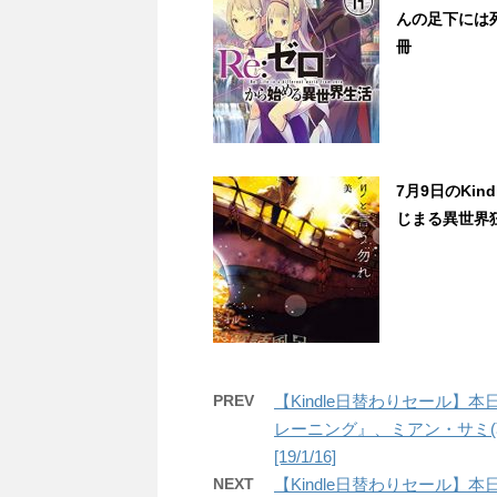
んの足下には
冊
7月9日のKi
じまる異世界狂想
PREV
【Kindle日替わりセール】
レーニング』、ミアン・サミ(
[19/1/16]
NEXT
【Kindle日替わりセール】