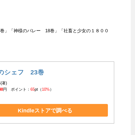
3巻」「神様のバレー 18巻」「社畜と少女の１８００
のシェフ 23巻
(著)
48
円 ポイント：
65
pt（
10%
）
Kindleストアで調べる