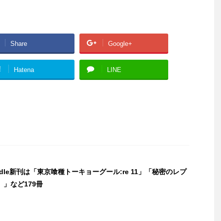
Share
Google+
!
Hatena
LINE
indle新刊は「東京喰種トーキョーグール:re 11」「秘密のレプ
」など179冊