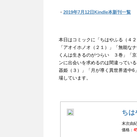
・
2019年7月12日Kindle本新刊一覧
本日はコミックに「ちはやふる（４２
「アオイホノオ（２１）」「無能なナナ
くんは生きるのがつらい ３巻」「京
ンに出会いを求めるのは間違っているだ
器姫（３）」「月が導く異世界道中6
場しています。
ちは
末次由紀
価格：
4