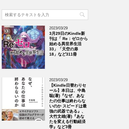
2023/03/29
3月29日のKindle新
刊は「 Re：ゼロから
始める異世界生活
33」「天空の扉
18」など311冊
2023/03/29
【Kindle日替わりセ
ール】本日は、中島
聡(著)『なぜ、あな
たの仕事は終わらな
いのか スピードは最
強の武器である』、
大竹文雄(著)『あな
たを変える行動経済
学』など3冊