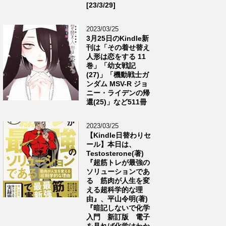
[23/3/29]
2023/03/25
3月25日のKindle新
刊は「その着せ替え
人形は恋をする 11
巻」「幼女戦記
(27)」「機動戦士ガ
ンダム MSV-R ジョ
ニー・ライデンの帰
還(25)」など511冊
2023/03/25
【Kindle日替わりセ
ール】本日は、
Testosterone(著)
『超筋トレが最強の
ソリューションであ
る 筋肉が人生を変
える超科学的な理
由』、平山令明(著)
『暗記しないで化学
入門 新訂版 電子
を見れば化学はわか