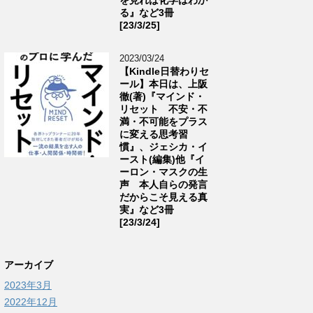
る』など3冊
[23/3/25]
2023/03/24
【Kindle日替わりセ
ール】本日は、上阪
徹(著)『マインド・
リセット 不安・不
満・不可能をプラス
に変える思考習
慣』、ジェシカ・イ
ースト(編集)他『イ
ーロン・マスクの生
声 本人自らの発言
だからこそ見える真
実』など3冊
[23/3/24]
アーカイブ
2023年3月
2022年12月