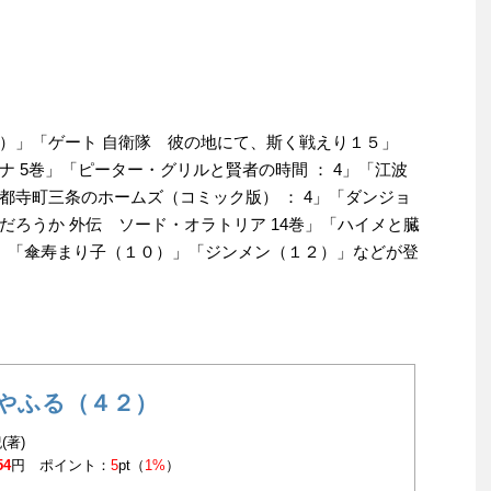
）」「ゲート 自衛隊 彼の地にて、斯く戦えり１５」
 5巻」「ピーター・グリルと賢者の時間 ： 4」「江波
都寺町三条のホームズ（コミック版） ： 4」「ダンジョ
ろうか 外伝 ソード・オラトリア 14巻」「ハイメと臓
」「傘寿まり子（１０）」「ジンメン（１２）」などが登
やふる（４２）
(著)
54
円 ポイント：
5
pt（
1%
）