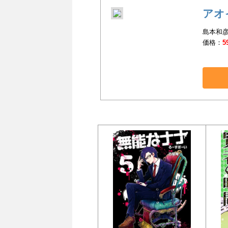
アオ
島本和彦
価格：
5