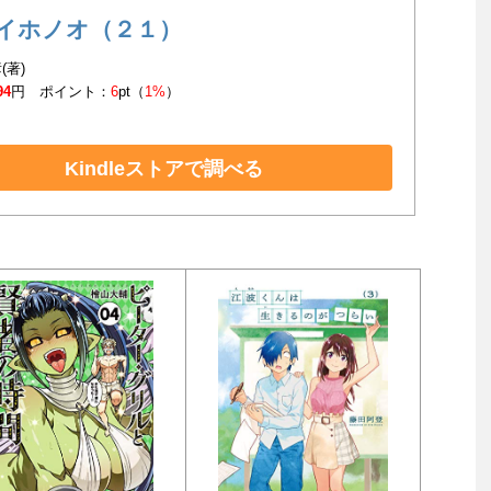
イホノオ（２１）
(著)
94
円 ポイント：
6
pt（
1%
）
Kindleストアで調べる