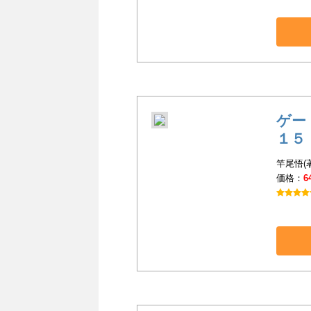
ゲー
１５
竿尾悟(著
価格：
6