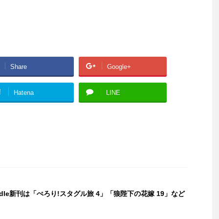
Share
Google+
!
Hatena
LINE
indle新刊は「ぺろり!スタグル旅 4」「狼陛下の花嫁 19」など